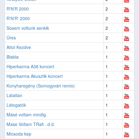
R'N'R 2000
2
R'N'R' 2000
2
Sosem voltunk senkik
2
Üres
2
Attol Kezdve
1
Blabla
1
Hiperkarma A38 koncert
1
Hiperkarma Akusztik koncert
1
Konyharegény (Somogyvári remix)
1
Látatlan
1
Látogatók
1
Másé voltam mindig
1
Mase Voltam TRafi ..d.d.
1
Micsoda kep
1