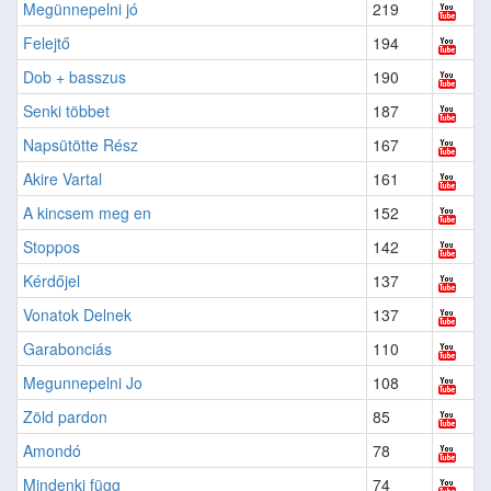
Megünnepelni jó
219
Felejtő
194
Dob + basszus
190
Senki többet
187
Napsütötte Rész
167
Akire Vartal
161
A kincsem meg en
152
Stoppos
142
Kérdőjel
137
Vonatok Delnek
137
Garabonciás
110
Megunnepelni Jo
108
Zöld pardon
85
Amondó
78
Mindenki függ
74