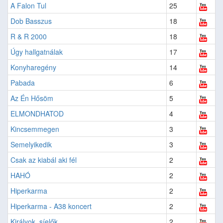
A Falon Tul
25
Dob Basszus
18
R & R 2000
18
Úgy hallgatnálak
17
Konyharegény
14
Pabada
6
Az Én Hősöm
5
ELMONDHATOD
4
Kincsemmegen
3
Semelyikedik
3
Csak az kiabál aki fél
2
HAHÓ
2
Hiperkarma
2
Hiperkarma - A38 koncert
2
Királyok, síelők
2