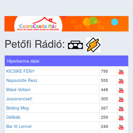
Petőfi Rádió:
Hiperkarma dalai
KICSIKE FÉNY
795
Napsutotte Resz
555
Másé Voltam
448
Joszerencset!
305
Boldog Meg
267
Délibáb
259
Bar Itt Lennel
249