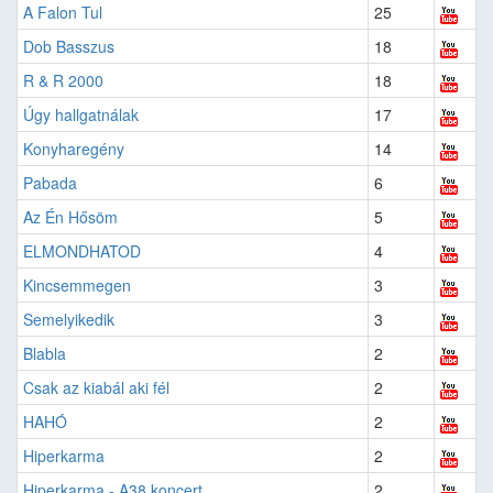
A Falon Tul
25
Dob Basszus
18
R & R 2000
18
Úgy hallgatnálak
17
Konyharegény
14
Pabada
6
Az Én Hősöm
5
ELMONDHATOD
4
Kincsemmegen
3
Semelyikedik
3
Blabla
2
Csak az kiabál aki fél
2
HAHÓ
2
Hiperkarma
2
Hiperkarma - A38 koncert
2