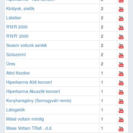
Királyok, síelők
2
Látatlan
2
R'N'R 2000
2
R'N'R' 2000
2
Sosem voltunk senkik
2
Szószerint
2
Üres
2
Attol Kezdve
1
Hiperkarma A38 koncert
1
Hiperkarma Akusztik koncert
1
Konyharegény (Somogyvári remix)
1
Látogatók
1
Másé voltam mindig
1
Mase Voltam TRafi ..d.d.
1