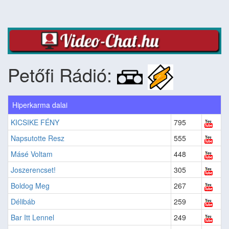
Petőfi Rádió:
Hiperkarma dalai
KICSIKE FÉNY
795
Napsutotte Resz
555
Másé Voltam
448
Joszerencset!
305
Boldog Meg
267
Délibáb
259
Bar Itt Lennel
249