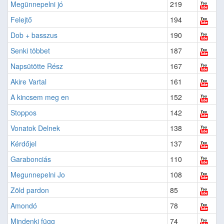
Megünnepelni jó
219
Felejtő
194
Dob + basszus
190
Senki többet
187
Napsütötte Rész
167
Akire Vartal
161
A kincsem meg en
152
Stoppos
142
Vonatok Delnek
138
Kérdőjel
137
Garabonciás
110
Megunnepelni Jo
108
Zöld pardon
85
Amondó
78
Mindenki függ
74