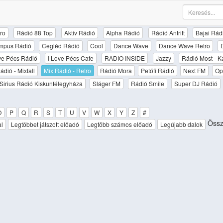
ro
Rádió 88 Top
Aktív Rádió
Alpha Rádió
Rádió Antritt
Bajai Rád
mpus Rádió
Cegléd Rádió
Cool
Dance Wave
Dance Wave Retro
ove Pécs Rádió
I Love Pécs Cafe
RADIO INSIDE
Jazzy
Rádió Most - K
ádió - Mixfall
Mix Rádió - Retro
Rádió Mora
Petőfi Rádió
Next FM
Op
Sirius Rádió Kiskunfélegyháza
Sláger FM
Rádió Smile
Super DJ Rádió
O
P
Q
R
S
T
U
V
W
X
Y
Z
#
Össz
al
Legtöbbet játszott előadó
Legtöbb számos előadó
Legújabb dalok