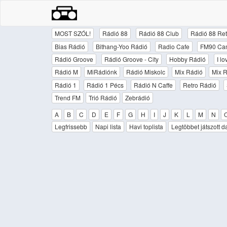
MOST SZÓL!
Rádió 88
Rádió 88 Club
Rádió 88 Ret
Bias Rádió
Bithang-Yoo Rádió
Radio Cafe
FM90 Ca
Rádió Groove
Rádió Groove - City
Hobby Rádió
I l
Rádió M
MiRádiónk
Rádió Miskolc
Mix Rádió
Mix R
Rádió 1
Rádió 1 Pécs
Rádió N Caffe
Retro Rádió
Trend FM
Trió Rádió
Zebrádió
A
B
C
D
E
F
G
H
I
J
K
L
M
N
Legfrissebb
Napi lista
Havi toplista
Legtöbbet játszott d