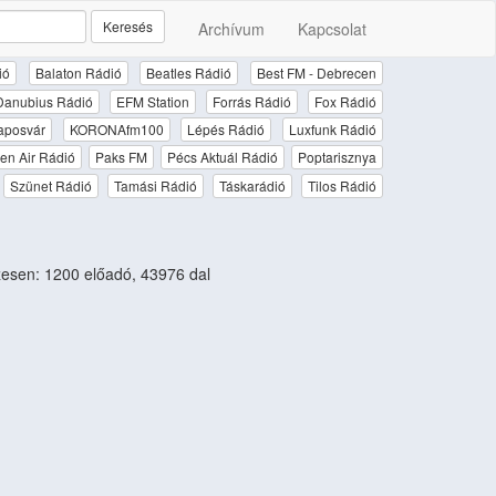
Keresés
Archívum
Kapcsolat
ió
Balaton Rádió
Beatles Rádió
Best FM - Debrecen
Danubius Rádió
EFM Station
Forrás Rádió
Fox Rádió
aposvár
KORONAfm100
Lépés Rádió
Luxfunk Rádió
en Air Rádió
Paks FM
Pécs Aktuál Rádió
Poptarisznya
Szünet Rádió
Tamási Rádió
Táskarádió
Tilos Rádió
esen: 1200 előadó, 43976 dal