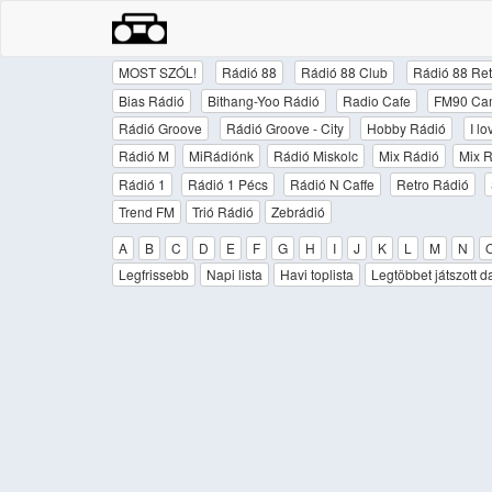
MOST SZÓL!
Rádió 88
Rádió 88 Club
Rádió 88 Ret
Bias Rádió
Bithang-Yoo Rádió
Radio Cafe
FM90 Ca
Rádió Groove
Rádió Groove - City
Hobby Rádió
I l
Rádió M
MiRádiónk
Rádió Miskolc
Mix Rádió
Mix R
Rádió 1
Rádió 1 Pécs
Rádió N Caffe
Retro Rádió
Trend FM
Trió Rádió
Zebrádió
A
B
C
D
E
F
G
H
I
J
K
L
M
N
Legfrissebb
Napi lista
Havi toplista
Legtöbbet játszott d