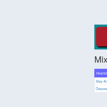
Mix
Heartcl
Stay A
Összes