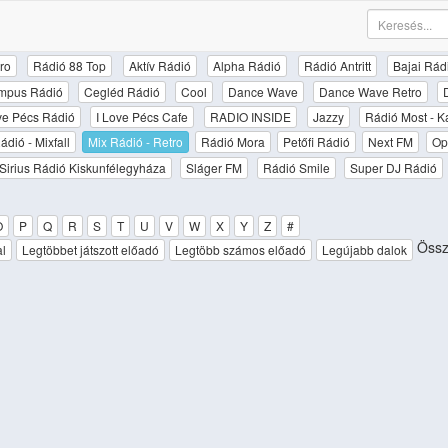
ro
Rádió 88 Top
Aktív Rádió
Alpha Rádió
Rádió Antritt
Bajai Rád
mpus Rádió
Cegléd Rádió
Cool
Dance Wave
Dance Wave Retro
ove Pécs Rádió
I Love Pécs Cafe
RADIO INSIDE
Jazzy
Rádió Most - K
ádió - Mixfall
Mix Rádió - Retro
Rádió Mora
Petőfi Rádió
Next FM
Op
Sirius Rádió Kiskunfélegyháza
Sláger FM
Rádió Smile
Super DJ Rádió
O
P
Q
R
S
T
U
V
W
X
Y
Z
#
Össz
al
Legtöbbet játszott előadó
Legtöbb számos előadó
Legújabb dalok