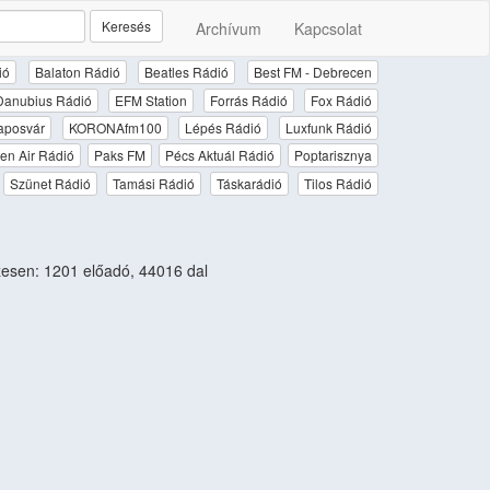
Keresés
Archívum
Kapcsolat
ió
Balaton Rádió
Beatles Rádió
Best FM - Debrecen
Danubius Rádió
EFM Station
Forrás Rádió
Fox Rádió
aposvár
KORONAfm100
Lépés Rádió
Luxfunk Rádió
en Air Rádió
Paks FM
Pécs Aktuál Rádió
Poptarisznya
Szünet Rádió
Tamási Rádió
Táskarádió
Tilos Rádió
esen: 1201 előadó, 44016 dal