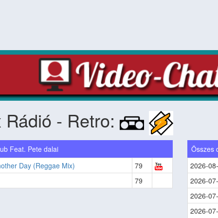
 Rádió - Retro:
ub Feat. Pete dalai
Összes 
nother Day (Reggae Mix)
79
2026-08
79
2026-07
2026-07
2026-07