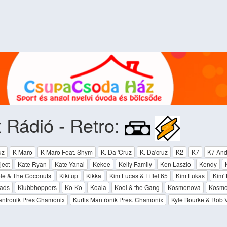
 Rádió - Retro:
uz
K Maro
K Maro Feat. Shym
K. Da 'Cruz
K. Da'cruz
K2
K7
K7 And
ject
Kate Ryan
Kate Yanai
Kekee
Kelly Family
Ken Laszlo
Kendy
le & The Coconuts
Kikitup
Kikka
Kim Lucas & Eiffel 65
Kim Lukas
Kim'
ads
Klubbhoppers
Ko-Ko
Koala
Kool & the Gang
Kosmonova
Kosmon
antronik Pres Chamonix
Kurtis Mantronik Pres. Chamonix
Kyle Bourke & Rob 