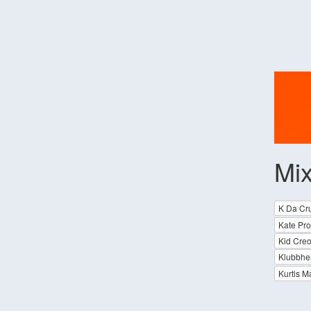
Mix
K Da Cr
Kate Pro
Kid Creo
Klubbhe
Kurtis M