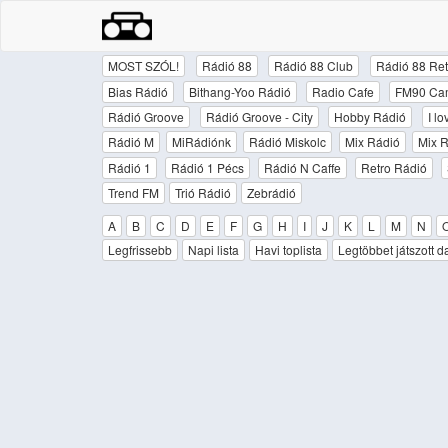
MOST SZÓL!
Rádió 88
Rádió 88 Club
Rádió 88 Ret
Bias Rádió
Bithang-Yoo Rádió
Radio Cafe
FM90 Ca
Rádió Groove
Rádió Groove - City
Hobby Rádió
I l
Rádió M
MiRádiónk
Rádió Miskolc
Mix Rádió
Mix R
Rádió 1
Rádió 1 Pécs
Rádió N Caffe
Retro Rádió
Trend FM
Trió Rádió
Zebrádió
A
B
C
D
E
F
G
H
I
J
K
L
M
N
Legfrissebb
Napi lista
Havi toplista
Legtöbbet játszott d