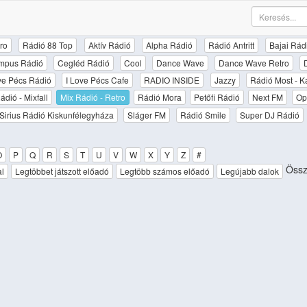
ro
Rádió 88 Top
Aktív Rádió
Alpha Rádió
Rádió Antritt
Bajai Rád
mpus Rádió
Cegléd Rádió
Cool
Dance Wave
Dance Wave Retro
ove Pécs Rádió
I Love Pécs Cafe
RADIO INSIDE
Jazzy
Rádió Most - K
ádió - Mixfall
Mix Rádió - Retro
Rádió Mora
Petőfi Rádió
Next FM
Op
Sirius Rádió Kiskunfélegyháza
Sláger FM
Rádió Smile
Super DJ Rádió
O
P
Q
R
S
T
U
V
W
X
Y
Z
#
Össz
al
Legtöbbet játszott előadó
Legtöbb számos előadó
Legújabb dalok