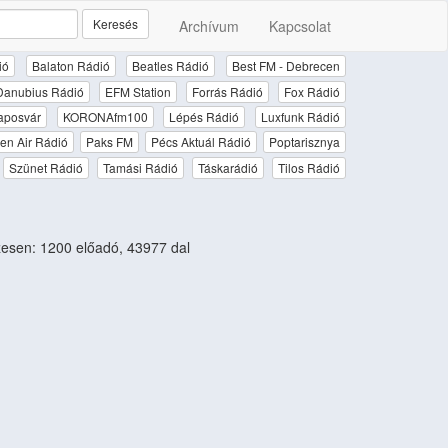
Keresés
Archívum
Kapcsolat
ió
Balaton Rádió
Beatles Rádió
Best FM - Debrecen
Danubius Rádió
EFM Station
Forrás Rádió
Fox Rádió
aposvár
KORONAfm100
Lépés Rádió
Luxfunk Rádió
en Air Rádió
Paks FM
Pécs Aktuál Rádió
Poptarisznya
Szünet Rádió
Tamási Rádió
Táskarádió
Tilos Rádió
esen: 1200 előadó, 43977 dal