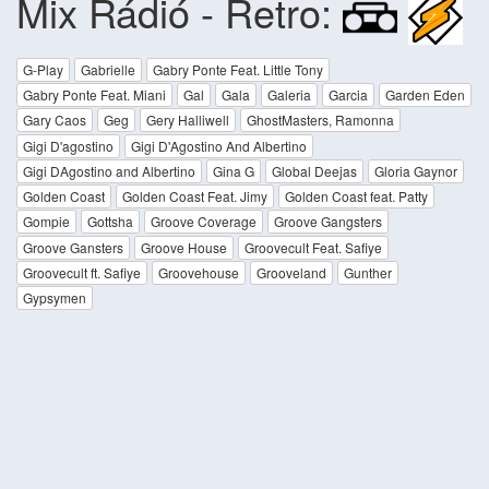
Mix Rádió - Retro:
G-Play
Gabrielle
Gabry Ponte Feat. Little Tony
Gabry Ponte Feat. Miani
Gal
Gala
Galeria
Garcia
Garden Eden
Gary Caos
Geg
Gery Halliwell
GhostMasters, Ramonna
Gigi D'agostino
Gigi D'Agostino And Albertino
Gigi DAgostino and Albertino
Gina G
Global Deejas
Gloria Gaynor
Golden Coast
Golden Coast Feat. Jimy
Golden Coast feat. Patty
Gompie
Gottsha
Groove Coverage
Groove Gangsters
Groove Gansters
Groove House
Groovecult Feat. Safiye
Groovecult ft. Safiye
Groovehouse
Grooveland
Gunther
Gypsymen