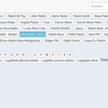
ro
Rádió 88 Top
Aktív Rádió
Alpha Rádió
Rádió Antritt
Bajai Rád
mpus Rádió
Cegléd Rádió
Cool
Dance Wave
Dance Wave Retro
ove Pécs Rádió
I Love Pécs Cafe
RADIO INSIDE
Jazzy
Rádió Most - K
ádió - Mixfall
Mix Rádió - Retro
Rádió Mora
Petőfi Rádió
Next FM
Op
Sirius Rádió Kiskunfélegyháza
Sláger FM
Rádió Smile
Super DJ Rádió
O
P
Q
R
S
T
U
V
W
X
Y
Z
#
Össz
al
Legtöbbet játszott előadó
Legtöbb számos előadó
Legújabb dalok