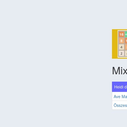
Mix
Heidi d
Ave Mar
Összes