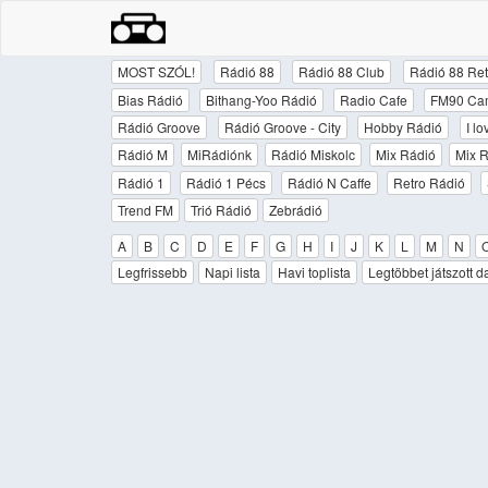
MOST SZÓL!
Rádió 88
Rádió 88 Club
Rádió 88 Ret
Bias Rádió
Bithang-Yoo Rádió
Radio Cafe
FM90 Ca
Rádió Groove
Rádió Groove - City
Hobby Rádió
I l
Rádió M
MiRádiónk
Rádió Miskolc
Mix Rádió
Mix R
Rádió 1
Rádió 1 Pécs
Rádió N Caffe
Retro Rádió
Trend FM
Trió Rádió
Zebrádió
A
B
C
D
E
F
G
H
I
J
K
L
M
N
Legfrissebb
Napi lista
Havi toplista
Legtöbbet játszott d