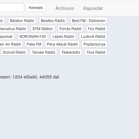
Keresés
Archívum
Kapcsolat
ió
Balaton Rádió
Beatles Rádió
Best FM - Debrecen
Danubius Rádió
EFM Station
Forrás Rádió
Fox Rádió
aposvár
KORONAfm100
Lépés Rádió
Luxfunk Rádió
en Air Rádió
Paks FM
Pécs Aktuál Rádió
Poptarisznya
Szünet Rádió
Tamási Rádió
Táskarádió
Tilos Rádió
esen: 1204 előadó, 44055 dal