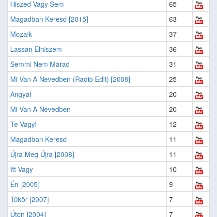
Hiszed Vagy Sem
65
Magadban Keresd [2015]
63
Mozaik
37
Lassan Elhiszem
36
Semmi Nem Marad
31
Mi Van A Nevedben (Radio Edit) [2008]
25
Angyal
20
Mi Van A Nevedben
20
Te Vagy!
12
Magadban Keresd
11
Újra Meg Újra [2008]
11
Itt Vagy
10
Én [2005]
9
Tükör [2007]
7
Úton [2004]
7