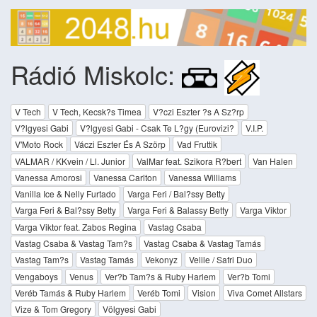
Rádió Miskolc:
V Tech
V Tech, Kecsk?s Timea
V?czi Eszter ?s A Sz?rp
V?lgyesi Gabi
V?lgyesi Gabi - Csak Te L?gy (Eurovizi?
V.I.P.
V'Moto Rock
Váczi Eszter És A Szörp
Vad Fruttik
VALMAR / KKvein / Ll. Junior
ValMar feat. Szikora R?bert
Van Halen
Vanessa Amorosi
Vanessa Carlton
Vanessa Williams
Vanilla Ice & Nelly Furtado
Varga Feri / Bal?ssy Betty
Varga Feri & Bal?ssy Betty
Varga Feri & Balassy Betty
Varga Viktor
Varga Viktor feat. Zabos Regina
Vastag Csaba
Vastag Csaba & Vastag Tam?s
Vastag Csaba & Vastag Tamás
Vastag Tam?s
Vastag Tamás
Vekonyz
Velile / Safri Duo
Vengaboys
Venus
Ver?b Tam?s & Ruby Harlem
Ver?b Tomi
Veréb Tamás & Ruby Harlem
Veréb Tomi
Vision
Viva Comet Allstars
Vize & Tom Gregory
Völgyesi Gabi