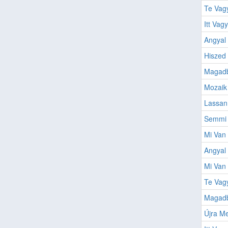
Te Vagy
Itt Vag
Angyal 
Hiszed
Magadb
Mozaik
Lassan
Semmi
Mi Van 
Angyal
Mi Van
Te Vag
Magadb
Újra Me