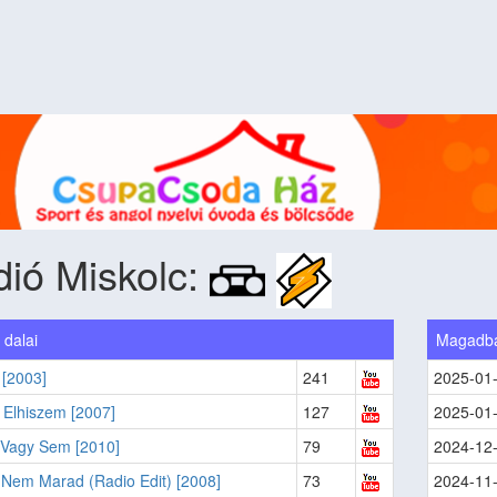
ió Miskolc:
 dalai
Magadba
 [2003]
241
2025-01
 Elhiszem [2007]
127
2025-01
 Vagy Sem [2010]
79
2024-12
Nem Marad (Radio Edit) [2008]
73
2024-11