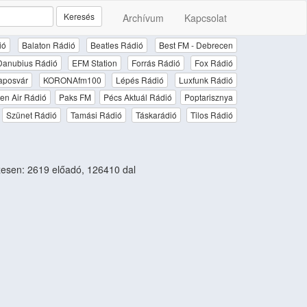
Keresés
Archívum
Kapcsolat
ió
Balaton Rádió
Beatles Rádió
Best FM - Debrecen
Danubius Rádió
EFM Station
Forrás Rádió
Fox Rádió
aposvár
KORONAfm100
Lépés Rádió
Luxfunk Rádió
en Air Rádió
Paks FM
Pécs Aktuál Rádió
Poptarisznya
Szünet Rádió
Tamási Rádió
Táskarádió
Tilos Rádió
esen: 2619 előadó, 126410 dal