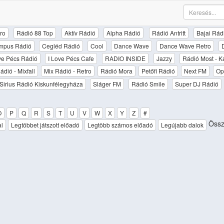
ro
Rádió 88 Top
Aktív Rádió
Alpha Rádió
Rádió Antritt
Bajai Rád
mpus Rádió
Cegléd Rádió
Cool
Dance Wave
Dance Wave Retro
ove Pécs Rádió
I Love Pécs Cafe
RADIO INSIDE
Jazzy
Rádió Most - K
ádió - Mixfall
Mix Rádió - Retro
Rádió Mora
Petőfi Rádió
Next FM
Op
Sirius Rádió Kiskunfélegyháza
Sláger FM
Rádió Smile
Super DJ Rádió
O
P
Q
R
S
T
U
V
W
X
Y
Z
#
Össz
al
Legtöbbet játszott előadó
Legtöbb számos előadó
Legújabb dalok