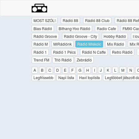
MOST SZÓL!
Rádió 88
Rádió 88 Club
Rádió 88 Ret
Bias Rádió
Bithang-Yoo Rádió
Radio Cafe
FM90 Ca
Rádió Groove
Rádió Groove - City
Hobby Rádió
I l
Rádió M
MiRádiónk
Rádió Miskolc
Mix Rádió
Mix R
Rádió 1
Rádió 1 Pécs
Rádió N Caffe
Retro Rádió
Trend FM
Trió Rádió
Zebrádió
A
B
C
D
E
F
G
H
I
J
K
L
M
N
Legfrissebb
Napi lista
Havi toplista
Legtöbbet játszott d