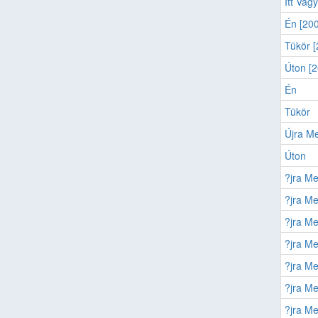
Itt Vagy
Én [200
Tükör [
Úton [2
Én
Tükör
Újra Me
Úton
?jra Me
?jra Me
?jra Me
?jra Me
?jra Me
?jra Me
?jra Me