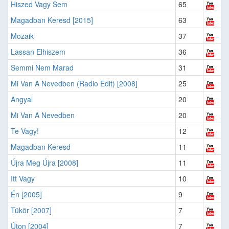
Hiszed Vagy Sem
65
Magadban Keresd [2015]
63
Mozaik
37
Lassan Elhiszem
36
Semmi Nem Marad
31
Mi Van A Nevedben (Radio Edit) [2008]
25
Angyal
20
Mi Van A Nevedben
20
Te Vagy!
12
Magadban Keresd
11
Újra Meg Újra [2008]
11
Itt Vagy
10
Én [2005]
9
Tükör [2007]
7
Úton [2004]
7