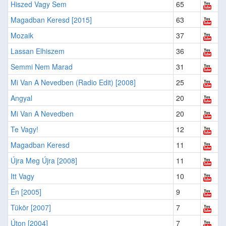
Hiszed Vagy Sem
65
Magadban Keresd [2015]
63
Mozaik
37
Lassan Elhiszem
36
Semmi Nem Marad
31
Mi Van A Nevedben (Radio Edit) [2008]
25
Angyal
20
Mi Van A Nevedben
20
Te Vagy!
12
Magadban Keresd
11
Újra Meg Újra [2008]
11
Itt Vagy
10
Én [2005]
9
Tükör [2007]
7
Úton [2004]
7