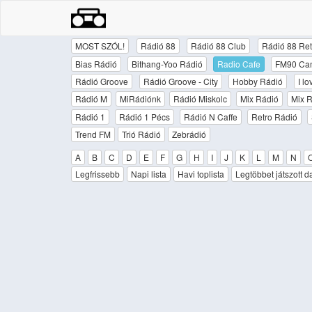
MOST SZÓL!
Rádió 88
Rádió 88 Club
Rádió 88 Ret
Bias Rádió
Bithang-Yoo Rádió
Radio Cafe
FM90 Ca
Rádió Groove
Rádió Groove - City
Hobby Rádió
I l
Rádió M
MiRádiónk
Rádió Miskolc
Mix Rádió
Mix R
Rádió 1
Rádió 1 Pécs
Rádió N Caffe
Retro Rádió
Trend FM
Trió Rádió
Zebrádió
A
B
C
D
E
F
G
H
I
J
K
L
M
N
Legfrissebb
Napi lista
Havi toplista
Legtöbbet játszott d