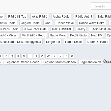
ro
Rádió 88 Top
Aktív Rádió
Alpha Rádió
Rádió Antritt
Bajai Rád
mpus Rádió
Cegléd Rádió
Cool
Dance Wave
Dance Wave Retro
ove Pécs Rádió
I Love Pécs Cafe
RADIO INSIDE
Jazzy
Rádió Most - K
ádió - Mixfall
Mix Rádió - Retro
Rádió Mora
Petőfi Rádió
Next FM
Op
Sirius Rádió Kiskunfélegyháza
Sláger FM
Rádió Smile
Super DJ Rádió
O
P
Q
R
S
T
U
V
W
X
Y
Z
#
Össz
al
Legtöbbet játszott előadó
Legtöbb számos előadó
Legújabb dalok