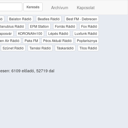
Keresés
Archívum
Kapcsolat
ió
Balaton Rádió
Beatles Rádió
Best FM - Debrecen
Danubius Rádió
EFM Station
Forrás Rádió
Fox Rádió
aposvár
KORONAfm100
Lépés Rádió
Luxfunk Rádió
en Air Rádió
Paks FM
Pécs Aktuál Rádió
Poptarisznya
Szünet Rádió
Tamási Rádió
Táskarádió
Tilos Rádió
esen: 6109 előadó, 52719 dal