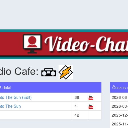
dio Cafe:
6 dalai
Összes 
nto The Sun (Edit)
38
2026-06
nto The Sun
4
2026-03
42
2025-12
2025-11