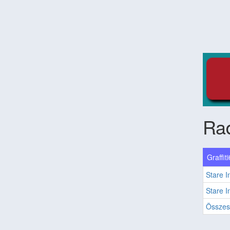
Ra
Graffiti
Stare I
Stare I
Összes