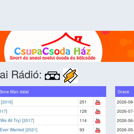
ai Rádió:
Bone Man dalai
Grace
[2016]
251
2026-08
017]
128
2026-07
We All Try) [2017]
114
2026-06
 Ever Wanted [2021]
93
2026-05