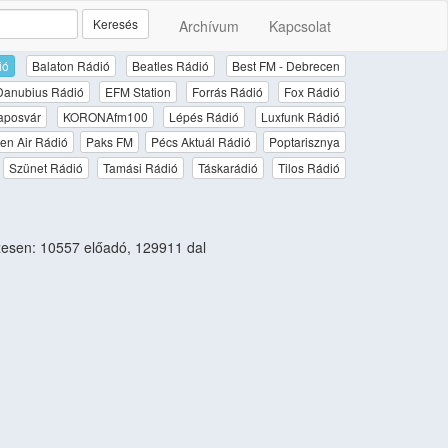
Keresés
Archívum
Kapcsolat
ió
Balaton Rádió
Beatles Rádió
Best FM - Debrecen
Danubius Rádió
EFM Station
Forrás Rádió
Fox Rádió
aposvár
KORONAfm100
Lépés Rádió
Luxfunk Rádió
en Air Rádió
Paks FM
Pécs Aktuál Rádió
Poptarisznya
Szünet Rádió
Tamási Rádió
Táskarádió
Tilos Rádió
esen: 10557 előadó, 129911 dal