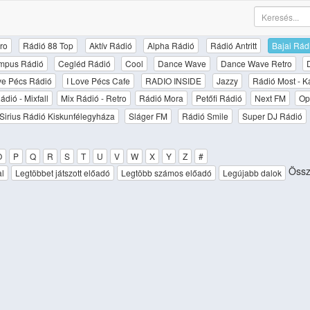
ro
Rádió 88 Top
Aktív Rádió
Alpha Rádió
Rádió Antritt
Bajai Rád
mpus Rádió
Cegléd Rádió
Cool
Dance Wave
Dance Wave Retro
ove Pécs Rádió
I Love Pécs Cafe
RADIO INSIDE
Jazzy
Rádió Most - K
ádió - Mixfall
Mix Rádió - Retro
Rádió Mora
Petőfi Rádió
Next FM
Op
Sirius Rádió Kiskunfélegyháza
Sláger FM
Rádió Smile
Super DJ Rádió
O
P
Q
R
S
T
U
V
W
X
Y
Z
#
Össz
al
Legtöbbet játszott előadó
Legtöbb számos előadó
Legújabb dalok