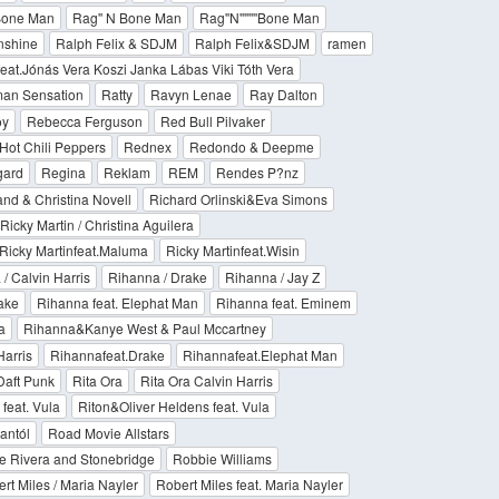
Bone Man
Rag'' N Bone Man
Rag''N''''''''Bone Man
nshine
Ralph Felix & SDJM
Ralph Felix&SDJM
ramen
eat.Jónás Vera Koszi Janka Lábas Viki Tóth Vera
an Sensation
Ratty
Ravyn Lenae
Ray Dalton
oy
Rebecca Ferguson
Red Bull Pilvaker
Hot Chili Peppers
Rednex
Redondo & Deepme
ard
Regina
Reklam
REM
Rendes P?nz
nd & Christina Novell
Richard Orlinski&Eva Simons
Ricky Martin / Christina Aguilera
Ricky Martinfeat.Maluma
Ricky Martinfeat.Wisin
/ Calvin Harris
Rihanna / Drake
Rihanna / Jay Z
ake
Rihanna feat. Elephat Man
Rihanna feat. Eminem
a
Rihanna&Kanye West & Paul Mccartney
Harris
Rihannafeat.Drake
Rihannafeat.Elephat Man
Daft Punk
Rita Ora
Rita Ora Calvin Harris
feat. Vula
Riton&Oliver Heldens feat. Vula
antól
Road Movie Allstars
e Rivera and Stonebridge
Robbie Williams
rt Miles / Maria Nayler
Robert Miles feat. Maria Nayler