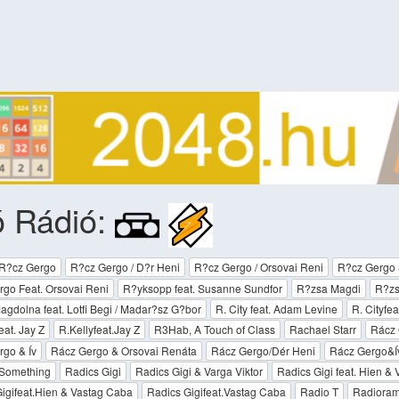
ó Rádió:
R?cz Gergo
R?cz Gergo / D?r Heni
R?cz Gergo / Orsovai Reni
R?cz Gergo 
go Feat. Orsovai Reni
R?yksopp feat. Susanne Sundfor
R?zsa Magdi
R?zs
gdolna feat. Lotfi Begi / Madar?sz G?bor
R. City feat. Adam Levine
R. Cityfe
eat. Jay Z
R.Kellyfeat.Jay Z
R3Hab, A Touch of Class
Rachael Starr
Rácz 
go & Ív
Rácz Gergo & Orsovai Renáta
Rácz Gergo/Dér Heni
Rácz Gergo&Í
 Something
Radics Gigi
Radics Gigi & Varga Viktor
Radics Gigi feat. Hien &
igifeat.Hien & Vastag Caba
Radics Gigifeat.Vastag Caba
Radio T
Radiora