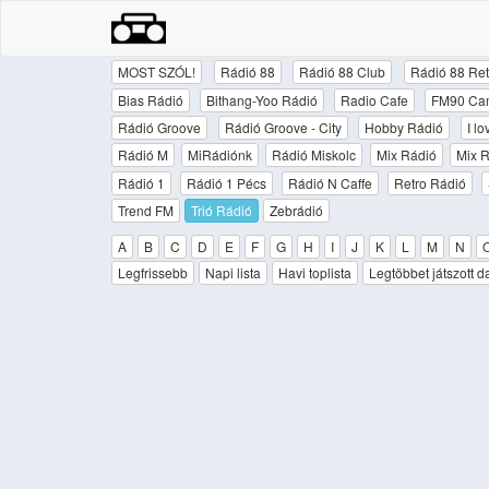
MOST SZÓL!
Rádió 88
Rádió 88 Club
Rádió 88 Ret
Bias Rádió
Bithang-Yoo Rádió
Radio Cafe
FM90 Ca
Rádió Groove
Rádió Groove - City
Hobby Rádió
I l
Rádió M
MiRádiónk
Rádió Miskolc
Mix Rádió
Mix R
Rádió 1
Rádió 1 Pécs
Rádió N Caffe
Retro Rádió
Trend FM
Trió Rádió
Zebrádió
A
B
C
D
E
F
G
H
I
J
K
L
M
N
Legfrissebb
Napi lista
Havi toplista
Legtöbbet játszott d