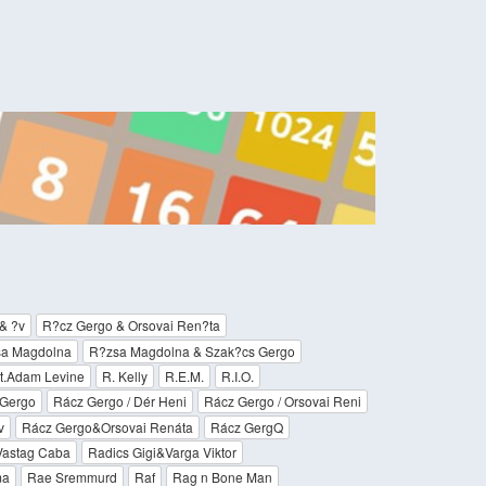
& ?v
R?cz Gergo & Orsovai Ren?ta
a Magdolna
R?zsa Magdolna & Szak?cs Gergo
at.Adam Levine
R. Kelly
R.E.M.
R.I.O.
Gergo
Rácz Gergo / Dér Heni
Rácz Gergo / Orsovai Reni
v
Rácz Gergo&Orsovai Renáta
Rácz GergQ
 Vastag Caba
Radics Gigi&Varga Viktor
ma
Rae Sremmurd
Raf
Rag n Bone Man