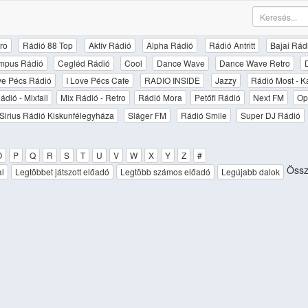
ro
Rádió 88 Top
Aktív Rádió
Alpha Rádió
Rádió Antritt
Bajai Rád
mpus Rádió
Cegléd Rádió
Cool
Dance Wave
Dance Wave Retro
ove Pécs Rádió
I Love Pécs Cafe
RADIO INSIDE
Jazzy
Rádió Most - K
ádió - Mixfall
Mix Rádió - Retro
Rádió Mora
Petőfi Rádió
Next FM
Op
Sirius Rádió Kiskunfélegyháza
Sláger FM
Rádió Smile
Super DJ Rádió
O
P
Q
R
S
T
U
V
W
X
Y
Z
#
Össz
al
Legtöbbet játszott előadó
Legtöbb számos előadó
Legújabb dalok