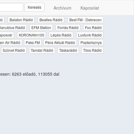
Keresés
Archívum
Kapcsolat
ió
Balaton Rádió
Beatles Rádió
Best FM - Debrecen
Danubius Rádió
EFM Station
Forrás Rádió
Fox Rádió
aposvár
KORONAfm100
Lépés Rádió
Luxfunk Rádió
en Air Rádió
Paks FM
Pécs Aktuál Rádió
Poptarisznya
Szünet Rádió
Tamási Rádió
Táskarádió
Tilos Rádió
esen: 6263 előadó, 113055 dal