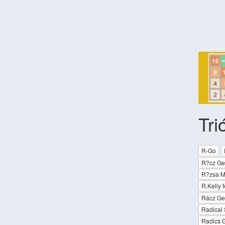
Tri
R-Go
R?cz Ger
R?zsa Ma
R.Kelly f
Rácz Ger
Radical
Radics G