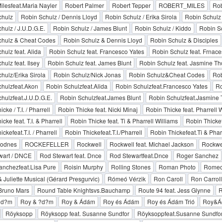
ilesfeat.Maria Nayler
Robert Palmer
Robert Tepper
ROBERT_MILES
Rob
chulz
Robin Schulz / Dennis Lloyd
Robin Schulz / Erika Sirola
Robin Schulz 
hulz / J.U.D.G.E.
Robin Schulz / James Blunt
Robin Schulz / Kiddo
Robin Sc
chulz & Cheat Codes
Robin Schulz & Dennis Lloyd
Robin Schulz & Disciples
hulz feat. Alida
Robin Schulz feat. Francesco Yates
Robin Schulz feat. Frnace
hulz feat. Ilsey
Robin Schulz feat. James Blunt
Robin Schulz feat. Jasmine T
hulz/Erika Sirola
Robin Schulz/Nick Jonas
Robin Schulz&Cheat Codes
Rob
hulzfeat.Akon
Robin Schulzfeat.Alida
Robin Schulzfeat.Francesco Yates
Ro
hulzfeat.J.U.D.G.E.
Robin Schulzfeat.James Blunt
Robin Schulzfeat.Jasmine
cke / T.I. / Pharrell
Robin Thicke feat. Nicki Minaj
Robin Thicke feat. Pharrell 
cke feat. T.I. & Pharrell
Robin Thicke feat. Ti & Pharrell Williams
Robin Thickef
ckefeat.T.I. / Pharrell
Robin Thickefeat.T.I./Pharrell
Robin Thickefeat.Ti & Phar
odnes
ROCKEFELLER
Rockwell
Rockwell feat. Michael Jackson
Rockwel
wart / DNCE
Rod Stewart feat. Dnce
Rod Stewartfeat.Dnce
Roger Sanchez
nchezfeat.Lisa Pure
Roisin Murphy
Rolling Stones
Roman Photo
Romeo 
Juliette Musical (Gérard Presgurvic)
Rómeó Vérzik
Ron Caroll
Ron Carroll
Bruno Mars
Round Table Knightsvs.Bauchamp
Route 94 feat. Jess Glynne
R
?d?m
Roy & ?d?m
Roy & Ádám
Roy és Ádám
Roy és Ádám Trió
Roy&Á
Röyksopp
Röyksopp feat. Susanne Sundfor
Röyksoppfeat.Susanne Sundfo