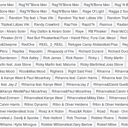
Bone Man
Rag''N''''Bone Man
Rag''N''Bone Man
Rag'N'Bone Man
Rag' N 
''Bone Man
Rag''N''Bone Man
Rag'N'Bone Man
Rage Of Light
Ragga 2 Su
ein
Random Trip feat. L?bas Viki
Random Trip feat. Lábas Viki
Random Tripf
ripfeat.Lábas Viki
Randy Crawford
Rap?lok
Rapül?k
Rasmus
Rastam
on / Alvaro Soler
Ray Dalton & Alvaro Soler
Raye
RB Pilvaker
Real McC
 Pilvaker 2019
Red Bull Pilvakerfeat.Fluor / Halott Pénz, Fura Csé, Meszi
Red 
o&Deepme
RedOne
REEL_2_REEL
Refugee Camp Allstarsfeat.Pras
Reg
Pénz
Replika
Republic
Rhapsody of Fire
Richard Durand
Richard Dura
 Sanderson
Rick Astley
Rick James
Rick Raven
Ricky L
Ricky Martin
rtin feat. Joss Stone
Ricky Martin feat. Maluma
Ricky Martinfeat.Joss Stone
Miss Mood
Rico&Miss Mood
Righeira
Right Said Fred
Rihanna
Rihanna 
 & Kanye West & Paul Mccartney
Rihanna feat. Calvin Harris
Rihanna feat. Dr
feat. Jay-Z
Rihanna feat. Kanye West
Rihanna/Jay Z
Rihanna&David Guett
&Kanye West&Paul Mccartney
Rihanna&Paul Mccartney
Rihannafeat.Calvin 
feat.Eminem
Rihannafeat.Kanye West
Rihannafeat.Mikky Ekko
Rihannavs.
Calvin Harris
Ritmo Dynamic
Riton & Oliver Heldens
Riton & Oliver Heldens 
iver Heldensfeat.Vula
Rivaz & K Robin
Rivaz&K Robin
Road
Road - Onn
efeat.J. Davi$ & Spooks
Rob Halford
Rob Thomas
Robbie Rivera
Robbi
illiams / Kylie Minogue
Robbie Williamsfeat.Gary Barlow
Robert Miles
Robe