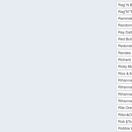
Rag' N 
Rag''N''
Rammst
Random T
Ray Dalt
Red Bull
Redond
Rendes 
Richard
Ricky Ma
Rico & 
Rihanna
Rihanna 
Rihanna
Rihanna
Rita Ora
Riton&Ol
Rob $Ton
Robbie W