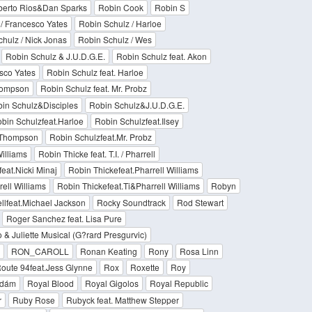
erto Rios&Dan Sparks
Robin Cook
Robin S
/ Francesco Yates
Robin Schulz / Harloe
hulz / Nick Jonas
Robin Schulz / Wes
Robin Schulz & J.U.D.G.E.
Robin Schulz feat. Akon
sco Yates
Robin Schulz feat. Harloe
hompson
Robin Schulz feat. Mr. Probz
in Schulz&Disciples
Robin Schulz&J.U.D.G.E.
bin Schulzfeat.Harloe
Robin Schulzfeat.Ilsey
 Thompson
Robin Schulzfeat.Mr. Probz
Williams
Robin Thicke feat. T.I. / Pharrell
eat.Nicki Minaj
Robin Thickefeat.Pharrell Williams
rell Williams
Robin Thickefeat.Ti&Pharrell Williams
Robyn
lfeat.Michael Jackson
Rocky Soundtrack
Rod Stewart
Roger Sanchez feat. Lisa Pure
& Juliette Musical (G?rard Presgurvic)
RON_CAROLL
Ronan Keating
Rony
Rosa Linn
oute 94feat.Jess Glynne
Rox
Roxette
Roy
dám
Royal Blood
Royal Gigolos
Royal Republic
r
Ruby Rose
Rubyck feat. Matthew Stepper