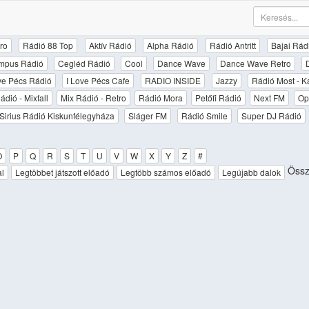
ro
Rádió 88 Top
Aktív Rádió
Alpha Rádió
Rádió Antritt
Bajai Rád
mpus Rádió
Cegléd Rádió
Cool
Dance Wave
Dance Wave Retro
ove Pécs Rádió
I Love Pécs Cafe
RADIO INSIDE
Jazzy
Rádió Most - K
ádió - Mixfall
Mix Rádió - Retro
Rádió Mora
Petőfi Rádió
Next FM
Op
Sirius Rádió Kiskunfélegyháza
Sláger FM
Rádió Smile
Super DJ Rádió
O
P
Q
R
S
T
U
V
W
X
Y
Z
#
Össz
al
Legtöbbet játszott előadó
Legtöbb számos előadó
Legújabb dalok