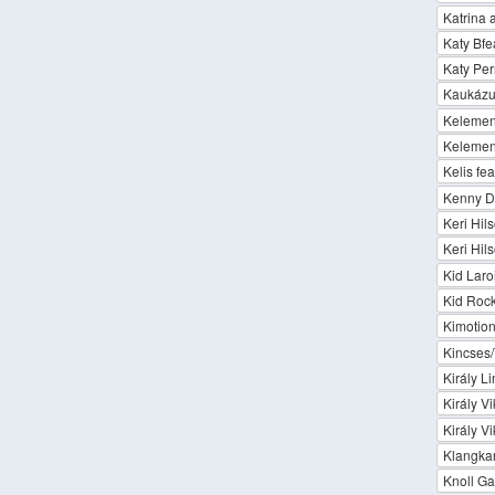
Katrina
Katy Bfe
Katy Per
Kaukázu
Kelemen 
Kelemen 
Kelis fe
Kenny D
Keri Hil
Keri Hil
Kid Laroi
Kid Roc
Kimotion
Kincses
Király L
Király Vi
Király Vi
Klangkar
Knoll Ga