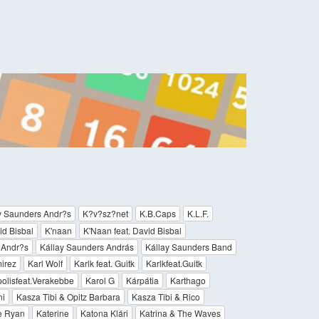
y Saunders Andr?s
K?v?sz?net
K.B.Caps
K.L.F.
id Bisbal
K'naan
K'Naan feat. David Bisbal
 Andr?s
Kállay Saunders András
Kállay Saunders Band
irez
Karl Wolf
Karlk feat. Guitk
Karlkfeat.Guitk
olisfeat.Verakebbe
Karol G
Kárpátia
Karthago
ni
Kasza Tibi & Opitz Barbara
Kasza Tibi & Rico
e Ryan
Katerine
Katona Klári
Katrina & The Waves