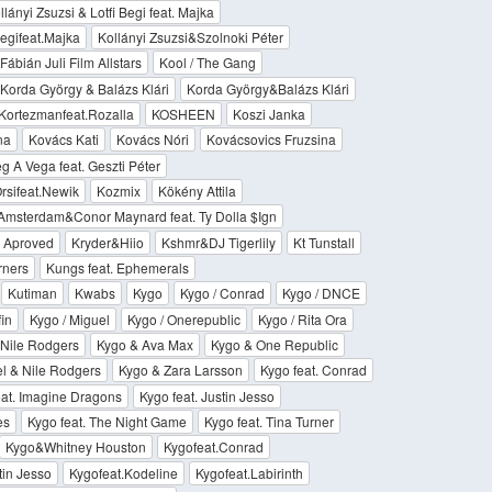
llányi Zsuzsi & Lotfi Begi feat. Majka
Begifeat.Majka
Kollányi Zsuzsi&Szolnoki Péter
Fábián Juli Film Allstars
Kool / The Gang
Korda György & Balázs Klári
Korda György&Balázs Klári
Kortezmanfeat.Rozalla
KOSHEEN
Koszi Janka
na
Kovács Kati
Kovács Nóri
Kovácsovics Fruzsina
 A Vega feat. Geszti Péter
sifeat.Newik
Kozmix
Kökény Attila
 Amsterdam&Conor Maynard feat. Ty Dolla $Ign
 Aproved
Kryder&Hiio
Kshmr&DJ Tigerlily
Kt Tunstall
rners
Kungs feat. Ephemerals
Kutiman
Kwabs
Kygo
Kygo / Conrad
Kygo / DNCE
fin
Kygo / Miguel
Kygo / Onerepublic
Kygo / Rita Ora
 Nile Rodgers
Kygo & Ava Max
Kygo & One Republic
l & Nile Rodgers
Kygo & Zara Larsson
Kygo feat. Conrad
eat. Imagine Dragons
Kygo feat. Justin Jesso
es
Kygo feat. The Night Game
Kygo feat. Tina Turner
Kygo&Whitney Houston
Kygofeat.Conrad
tin Jesso
Kygofeat.Kodeline
Kygofeat.Labirinth