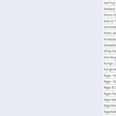
Koll?nyi 
Kollányi 
Koncz Z
Kool & 
Kormorán
Koszi Ja
Kovácsov
Kowalsky
KPop De
Kris Kro
Kungs
Kungs f
Kygo / el
Kygo / 
Kygo & 
Kygo Fe
Kygo fea
Kygo/Im
Kygofea