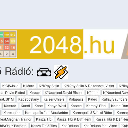
ó Rádió:
K-Ci&JoJo
K-Maro
K?k?ny Attila
K?k?ny Attila & Rakonczai Viktor
K?lla
eat.David Bisbal
K'naan
K'Naanfeat.David Bisbal
K''naan
K''Naanfeat.Dav
eat. St1M
Kadebostany
Kaiser Chiefs
Kalapács
Kaleo
Kallay Saunders
Kamrad
Kandi
Kane
Kanye West
Kaoma
Karanyi Dani
Karen Ram
Karmapirin
Karmapolis feat. Verakebbe
Karmapolis&Szécsi Böbe
Karmap
feat.Meghan Trainor
Kasza Tibi
Kasza Tibi & D?r Heni
Kasza Tibi & Dér He
bi&Opitz Barbara
Kasza Tibi&Rico
Kat Deluna
Kat Deluna feat. Akon
Kat