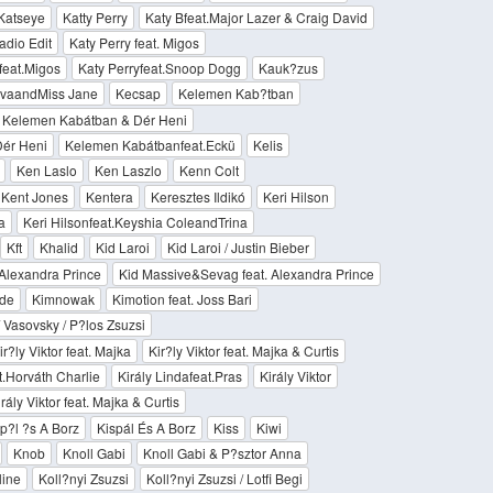
Katseye
Katty Perry
Katy Bfeat.Major Lazer & Craig David
adio Edit
Katy Perry feat. Migos
feat.Migos
Katy Perryfeat.Snoop Dogg
Kauk?zus
lvaandMiss Jane
Kecsap
Kelemen Kab?tban
Kelemen Kabátban & Dér Heni
ér Heni
Kelemen Kabátbanfeat.Eckü
Kelis
Ken Laslo
Ken Laszlo
Kenn Colt
Kent Jones
Kentera
Keresztes Ildikó
Keri Hilson
a
Keri Hilsonfeat.Keyshia ColeandTrina
Kft
Khalid
Kid Laroi
Kid Laroi / Justin Bieber
Alexandra Prince
Kid Massive&Sevag feat. Alexandra Prince
lde
Kimnowak
Kimotion feat. Joss Bari
 Vasovsky / P?los Zsuzsi
ir?ly Viktor feat. Majka
Kir?ly Viktor feat. Majka & Curtis
t.Horváth Charlie
Király Lindafeat.Pras
Király Viktor
rály Viktor feat. Majka & Curtis
p?l ?s A Borz
Kispál És A Borz
Kiss
Kiwi
Knob
Knoll Gabi
Knoll Gabi & P?sztor Anna
line
Koll?nyi Zsuzsi
Koll?nyi Zsuzsi / Lotfi Begi