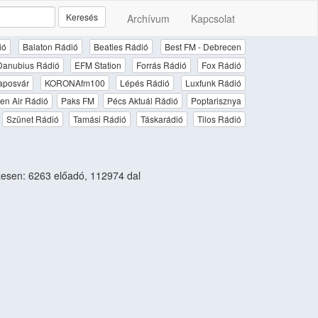
Keresés
Archívum
Kapcsolat
ió
Balaton Rádió
Beatles Rádió
Best FM - Debrecen
Danubius Rádió
EFM Station
Forrás Rádió
Fox Rádió
aposvár
KORONAfm100
Lépés Rádió
Luxfunk Rádió
en Air Rádió
Paks FM
Pécs Aktuál Rádió
Poptarisznya
Szünet Rádió
Tamási Rádió
Táskarádió
Tilos Rádió
esen: 6263 előadó, 112974 dal