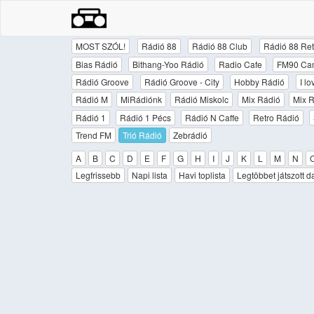
MOST SZÓL!
Rádió 88
Rádió 88 Club
Rádió 88 Ret
Bias Rádió
Bithang-Yoo Rádió
Radio Cafe
FM90 Ca
Rádió Groove
Rádió Groove - City
Hobby Rádió
I l
Rádió M
MiRádiónk
Rádió Miskolc
Mix Rádió
Mix R
Rádió 1
Rádió 1 Pécs
Rádió N Caffe
Retro Rádió
Trend FM
Trió Rádió
Zebrádió
A
B
C
D
E
F
G
H
I
J
K
L
M
N
Legfrissebb
Napi lista
Havi toplista
Legtöbbet játszott d