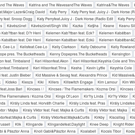
 and The Waves
Katrina and The WavesandThe Waves
Katrina&The Waves
at.Major Lazer&Craig David
Katy Perry
Katy Perry feat. Juicy J - Dark Horse (R
ry feat. Snoop Dogg
Katy Perryfeat.Juicy J - Dark Horse (Radio Edit
Katy Perry
s
Kávészünet
Kávészünet/Singh Viki
Kazka
Ke$ha
Keane
Keanu Si
Kab?tban feat. D?r Heni
Kelemen Kab?tban feat. Eck?
Kelemen Kabátban
Kabátban feat. Dér Heni
Kelemen Kabátban feat. Eckü
Kelemen Kabátban&D
at. Cee-Lo
Kelisfeat.Cee-Lo
Kelly Clarkson
Kelly Osbourne
Kelly Rowland
ope pres. The Bucketheads
Kenny Dopepres.The Bucketheads
Kensington
son feat. Timbaland
Keri Hilsonfeat.Akon
Keri Hilsonfeat.Keyshia Cole and Trin
sonfeat.Timbaland
Keri Hilsonfeat.Trina
Kesha
Kevin Lyttle
Keyshia Cole
 feat. Justin Bieber
Kid Massive & Sevag feat. Alexandra Prince
Kid Massive&
k
Kideko
Kiesza
Kiki
Killers
Killswitch Engage
Kim Lamour
Kim Wi
feat.Joss Bari
Kincses / /
Kincses / The Flamemakers / Kozma Orsi
Kincses /
/The Flamemakers / Kozma Orsi
Kings Of Leon
Kir?ly Linda
Kir?ly Viktor
K
inda
Király Linda feat. Horváth Charlie
Király Linda feat. Pras
Király Lindafea
ktor / Majka
Kiraly Viktor feat. Feat. Majka & Curtis
Király Viktor feat. Majka
Ki
ktorfeat.Majka & Curtis
Király Viktorfeat.Majka&Curtis
Kirkby
Kiscsillag
Kis
ussell
Klik
Klingande
Klingandefeat.Daylight
Knee Deep
Knight Rider
bi & Pásztor Anna
Knoll Gabi&Pásztor Anna
Koalabell
Kocsis Tibor
Koda