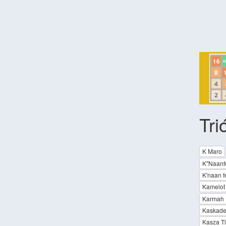
Tri
K Maro
K''Naanf
K'naan f
Kamelot
Karmah
Kaskade
Kasza Ti