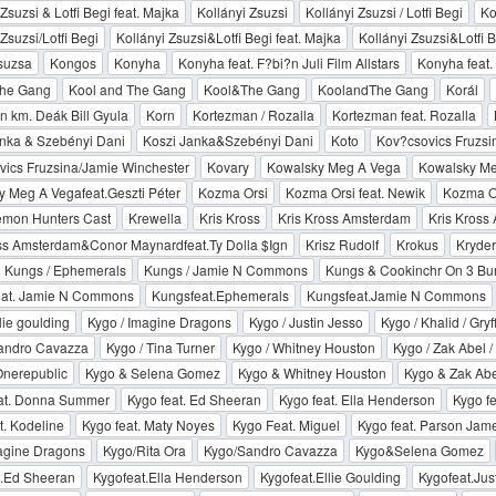
Zsuzsi & Lotfi Begi feat. Majka
Kollányi Zsuzsi
Kollányi Zsuzsi / Lotfi Begi
Ko
Zsuzsi/Lotfi Begi
Kollányi Zsuzsi&Lotfi Begi feat. Majka
Kollányi Zsuzsi&Lotfi 
suzsa
Kongos
Konyha
Konyha feat. F?bi?n Juli Film Allstars
Konyha feat. 
The Gang
Kool and The Gang
Kool&The Gang
KoolandThe Gang
Korál
 km. Deák Bill Gyula
Korn
Kortezman / Rozalla
Kortezman feat. Rozalla
nka & Szebényi Dani
Koszi Janka&Szebényi Dani
Koto
Kov?csovics Fruzsi
ics Fruzsina/Jamie Winchester
Kovary
Kowalsky Meg A Vega
Kowalsky Meg
 Meg A Vegafeat.Geszti Péter
Kozma Orsi
Kozma Orsi feat. Newik
Kozma Or
mon Hunters Cast
Krewella
Kris Kross
Kris Kross Amsterdam
Kris Kross
ss Amsterdam&Conor Maynardfeat.Ty Dolla $Ign
Krisz Rudolf
Krokus
Kryder
Kungs / Ephemerals
Kungs / Jamie N Commons
Kungs & Cookinchr On 3 Bu
eat. Jamie N Commons
Kungsfeat.Ephemerals
Kungsfeat.Jamie N Commons
lie goulding
Kygo / Imagine Dragons
Kygo / Justin Jesso
Kygo / Khalid / Gryf
Sandro Cavazza
Kygo / Tina Turner
Kygo / Whitney Houston
Kygo / Zak Abel /
Onerepublic
Kygo & Selena Gomez
Kygo & Whitney Houston
Kygo & Zak Abe
at. Donna Summer
Kygo feat. Ed Sheeran
Kygo feat. Ella Henderson
Kygo f
t. Kodeline
Kygo feat. Maty Noyes
Kygo Feat. Miguel
Kygo feat. Parson Jam
agine Dragons
Kygo/Rita Ora
Kygo/Sandro Cavazza
Kygo&Selena Gomez
t.Ed Sheeran
Kygofeat.Ella Henderson
Kygofeat.Ellie Goulding
Kygofeat.Jus