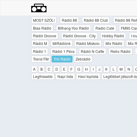
MOST SZÓL!
Rádió 88
Rádió 88 Club
Rádió 88 Ret
Bias Rádió
Bithang-Yoo Rádió
Radio Cafe
FM90 Ca
Rádió Groove
Rádió Groove - City
Hobby Rádió
I l
Rádió M
MiRádiónk
Rádió Miskolc
Mix Rádió
Mix R
Rádió 1
Rádió 1 Pécs
Rádió N Caffe
Retro Rádió
Trend FM
Trió Rádió
Zebrádió
A
B
C
D
E
F
G
H
I
J
K
L
M
N
Legfrissebb
Napi lista
Havi toplista
Legtöbbet játszott d