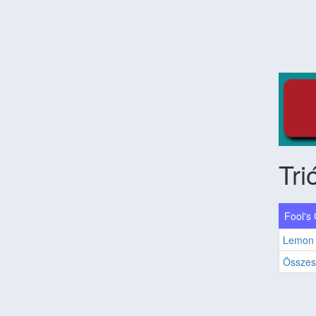
Tri
Fool's
Lemon 
Összes