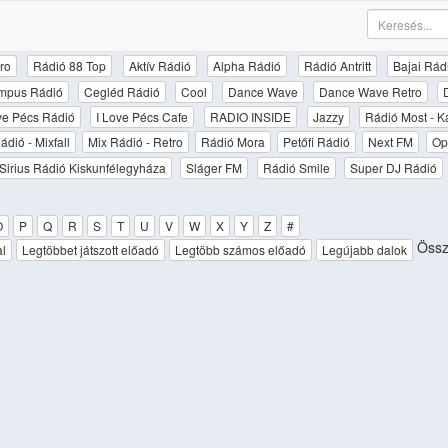
ro
Rádió 88 Top
Aktív Rádió
Alpha Rádió
Rádió Antritt
Bajai Rád
mpus Rádió
Cegléd Rádió
Cool
Dance Wave
Dance Wave Retro
ove Pécs Rádió
I Love Pécs Cafe
RADIO INSIDE
Jazzy
Rádió Most - K
ádió - Mixfall
Mix Rádió - Retro
Rádió Mora
Petőfi Rádió
Next FM
Op
Sirius Rádió Kiskunfélegyháza
Sláger FM
Rádió Smile
Super DJ Rádió
O
P
Q
R
S
T
U
V
W
X
Y
Z
#
Össz
al
Legtöbbet játszott előadó
Legtöbb számos előadó
Legújabb dalok