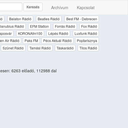
Keresés
Archívum
Kapcsolat
ió
Balaton Rádió
Beatles Rádió
Best FM - Debrecen
Danubius Rádió
EFM Station
Forrás Rádió
Fox Rádió
aposvár
KORONAfm100
Lépés Rádió
Luxfunk Rádió
en Air Rádió
Paks FM
Pécs Aktuál Rádió
Poptarisznya
Szünet Rádió
Tamási Rádió
Táskarádió
Tilos Rádió
esen: 6263 előadó, 112988 dal