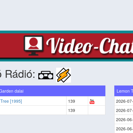
ó Rádió:
 Garden dalai
Lemon T
Tree [1995]
139
2026-07
139
2026-07
2026-06
2026-06