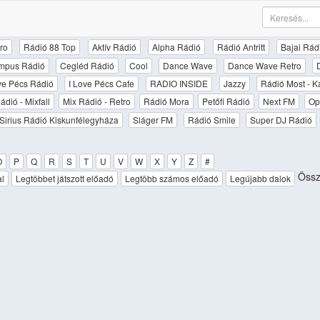
ro
Rádió 88 Top
Aktív Rádió
Alpha Rádió
Rádió Antritt
Bajai Rád
mpus Rádió
Cegléd Rádió
Cool
Dance Wave
Dance Wave Retro
ove Pécs Rádió
I Love Pécs Cafe
RADIO INSIDE
Jazzy
Rádió Most - K
ádió - Mixfall
Mix Rádió - Retro
Rádió Mora
Petőfi Rádió
Next FM
Op
Sirius Rádió Kiskunfélegyháza
Sláger FM
Rádió Smile
Super DJ Rádió
O
P
Q
R
S
T
U
V
W
X
Y
Z
#
Össz
al
Legtöbbet játszott előadó
Legtöbb számos előadó
Legújabb dalok