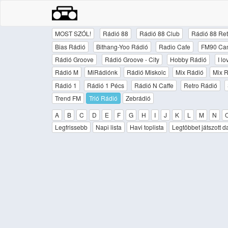
MOST SZÓL!
Rádió 88
Rádió 88 Club
Rádió 88 Ret
Bias Rádió
Bithang-Yoo Rádió
Radio Cafe
FM90 Ca
Rádió Groove
Rádió Groove - City
Hobby Rádió
I l
Rádió M
MiRádiónk
Rádió Miskolc
Mix Rádió
Mix R
Rádió 1
Rádió 1 Pécs
Rádió N Caffe
Retro Rádió
Trend FM
Trió Rádió
Zebrádió
A
B
C
D
E
F
G
H
I
J
K
L
M
N
Legfrissebb
Napi lista
Havi toplista
Legtöbbet játszott d