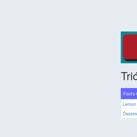
Tri
Fool's
Lemon 
Összes