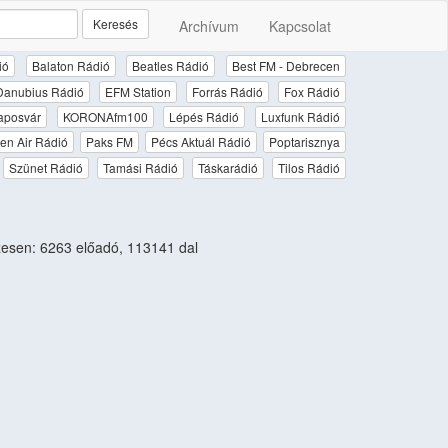
Keresés
Archívum
Kapcsolat
ió
Balaton Rádió
Beatles Rádió
Best FM - Debrecen
Danubius Rádió
EFM Station
Forrás Rádió
Fox Rádió
aposvár
KORONAfm100
Lépés Rádió
Luxfunk Rádió
en Air Rádió
Paks FM
Pécs Aktuál Rádió
Poptarisznya
Szünet Rádió
Tamási Rádió
Táskarádió
Tilos Rádió
esen: 6263 előadó, 113141 dal