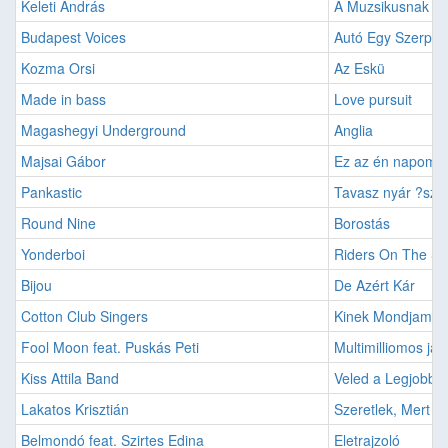
Keleti András
A Muzsikusnak Da
Budapest Voices
Autó Egy Szerpen
Kozma Orsi
Az Eskü
Made in bass
Love pursuit
Magashegyi Underground
Anglia
Majsai Gábor
Ez az én napom
Pankastic
Tavasz nyár ?sz t
Round Nine
Borostás
Yonderboi
Riders On The St
Bijou
De Azért Kár
Cotton Club Singers
Kinek Mondjam El
Fool Moon feat. Puskás Peti
Multimilliomos ja
Kiss Attila Band
Veled a Legjobb
Lakatos Krisztián
Szeretlek, Mert M
Belmondó feat. Szirtes Edina
Eletrajzoló