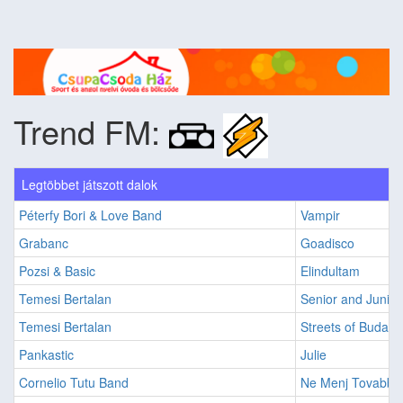
Trend FM:
Legtöbbet játszott dalok
Péterfy Bori & Love Band
Vampir
Grabanc
Goadisco
Pozsi & Basic
Elindultam
Temesi Bertalan
Senior and Junior
Temesi Bertalan
Streets of Budape
Pankastic
Julie
Cornelio Tutu Band
Ne Menj Tovabb