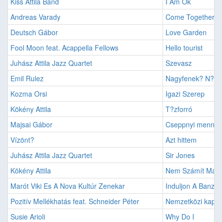
Kiss Attila Band
I Am Ok
Andreas Varady
Come Together
Deutsch Gábor
Love Garden
Fool Moon feat. Acappella Fellows
Hello tourist
Juhász Attila Jazz Quartet
Szevasz
Emil Rulez
Nagyfenek? N?k 
Kozma Orsi
Igazi Szerep
Kökény Attila
T?zforró
Majsai Gábor
Cseppnyi mennyo
Vízönt?
Azt hittem
Juhász Attila Jazz Quartet
Sir Jones
Kökény Attila
Nem Számít Már
Marót Viki Es A Nova Kultúr Zenekar
Induljon A Banzáj
Pozitív Mellékhatás feat. Schneider Péter
Nemzetközi kapcs
Susie Arioli
Why Do I