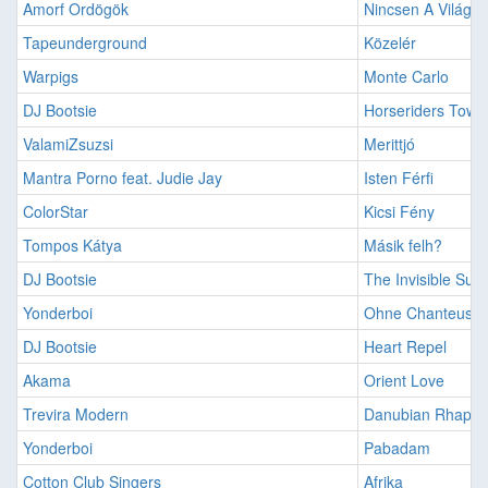
Amorf Ordögök
Nincsen A Világo
Tapeunderground
Közelér
Warpigs
Monte Carlo
DJ Bootsie
Horseriders Towa
ValamiZsuzsi
Merittjó
Mantra Porno feat. Judie Jay
Isten Férfi
ColorStar
Kicsi Fény
Tompos Kátya
Másik felh?
DJ Bootsie
The Invisible Suit
Yonderboi
Ohne Chanteuse
DJ Bootsie
Heart Repel
Akama
Orient Love
Trevira Modern
Danubian Rhapso
Yonderboi
Pabadam
Cotton Club Singers
Afrika