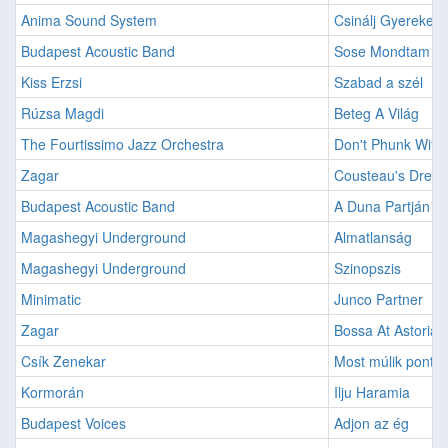
Anima Sound System
Csinálj Gyereket!
Budapest Acoustic Band
Sose Mondtam
Kiss Erzsi
Szabad a szél
Rúzsa Magdi
Beteg A Világ
The Fourtissimo Jazz Orchestra
Don't Phunk With
Zagar
Cousteau's Drea
Budapest Acoustic Band
A Duna Partján
Magashegyi Underground
Almatlanság
Magashegyi Underground
Szinopszis
Minimatic
Junco Partner
Zagar
Bossa At Astoria
Csík Zenekar
Most múlik ponto
Kormorán
Ilju Haramia
Budapest Voices
Adjon az ég