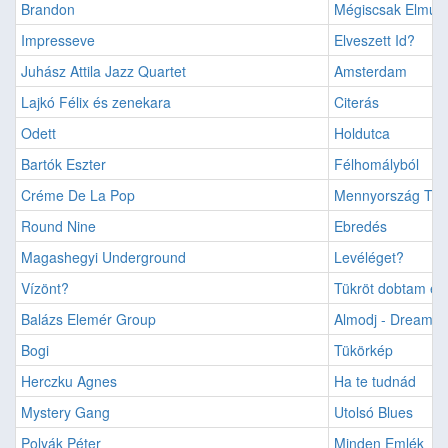
Brandon
Mégiscsak Elmúlt
Impresseve
Elveszett Id?
Juhász Attila Jazz Quartet
Amsterdam
Lajkó Félix és zenekara
Citerás
Odett
Holdutca
Bartók Eszter
Félhomályból
Créme De La Pop
Mennyország Tour
Round Nine
Ebredés
Magashegyi Underground
Levéléget?
Vízönt?
Tükröt dobtam én 
Balázs Elemér Group
Almodj - Dream 
Bogi
Tükörkép
Herczku Agnes
Ha te tudnád
Mystery Gang
Utolsó Blues
Polyák Péter
Minden Emlék