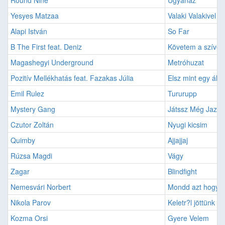
Round Nine
Ugyanaz
Yesyes Matzaa
Valaki Valakivel
Alapi István
So Far
B The First feat. Deniz
Követem a szíve
Magashegyi Underground
Metróhuzat
Pozitív Mellékhatás feat. Fazakas Júlia
Elsz mint egy állat
Emil Rulez
Tururupp
Mystery Gang
Játssz Még Jazz G
Czutor Zoltán
Nyugi kicsim
Quimby
Ajjajjaj
Rúzsa Magdi
Vágy
Zagar
Blindfight
Nemesvári Norbert
Mondd azt hogy 
Nikola Parov
Keletr?l jöttünk m
Kozma Orsi
Gyere Velem