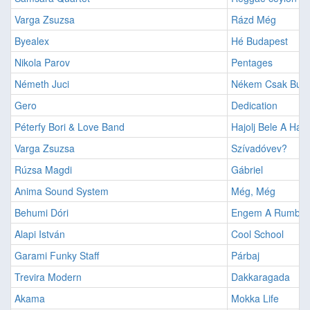
Varga Zsuzsa
Rázd Még
Byealex
Hé Budapest
Nikola Parov
Pentages
Németh Juci
Nékem Csak Budap
Gero
Dedication
Péterfy Bori & Love Band
Hajolj Bele A Ha
Varga Zsuzsa
Szívadóvev?
Rúzsa Magdi
Gábriel
Anima Sound System
Még, Még
Behumi Dóri
Engem A Rumba 
Alapi István
Cool School
Garami Funky Staff
Párbaj
Trevira Modern
Dakkaragada
Akama
Mokka Life