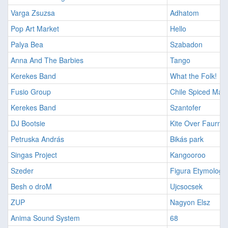
Varga Zsuzsa
Adhatom
Pop Art Market
Hello
Palya Bea
Szabadon
Anna And The Barbies
Tango
Kerekes Band
What the Folk!
Fusio Group
Chile Spiced Man
Kerekes Band
Szantofer
DJ Bootsie
Kite Over Faurnd
Petruska András
Bikás park
Singas Project
Kangooroo
Szeder
Figura Etymologi
Besh o droM
Ujcsocsek
ZUP
Nagyon Elsz
Anima Sound System
68