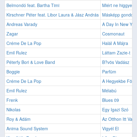
Belmondó feat. Bartha Timi
Miért ne higgyem
Kirschner Péter feat. Libor Laura & Jász András
Másképp gondol
Andreas Varady
A Day In New Yor
Zagar
Cosmonaut
Créme De La Pop
Halál A Májra
Emil Rulez
Láttam Zazie-t
Péterfy Bori & Love Band
B?vös Vadász
Boggie
Parfüm
Créme De La Pop
A Hegyekbe Fönn
Emil Rulez
Mélabú
Frenk
Blues 09
Nikolas
Egy Igazi Szó
Roy & Adám
Az Otthon Itt Van
Anima Sound System
Vigyél El