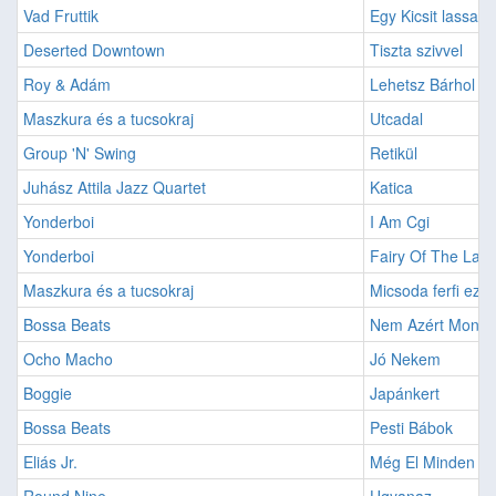
Vad Fruttik
Egy Kicsit lassabb
Deserted Downtown
Tiszta szivvel
Roy & Adám
Lehetsz Bárhol
Maszkura és a tucsokraj
Utcadal
Group 'N' Swing
Retikül
Juhász Attila Jazz Quartet
Katica
Yonderboi
I Am Cgi
Yonderboi
Fairy Of The Lak
Maszkura és a tucsokraj
Micsoda ferfi ez a
Bossa Beats
Nem Azért Mond
Ocho Macho
Jó Nekem
Boggie
Japánkert
Bossa Beats
Pesti Bábok
Eliás Jr.
Még El Minden H