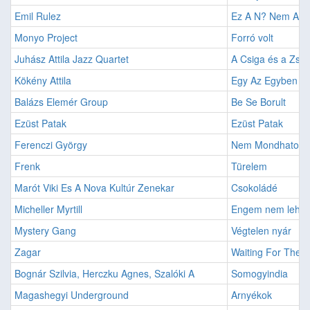
Emil Rulez
Ez A N? Nem Az 
Monyo Project
Forró volt
Juhász Attila Jazz Quartet
A Csiga és a Zsirá
Kökény Attila
Egy Az Egyben
Balázs Elemér Group
Be Se Borult
Ezüst Patak
Ezüst Patak
Ferenczi György
Nem Mondhatom 
Frenk
Türelem
Marót Viki Es A Nova Kultúr Zenekar
Csokoládé
Micheller Myrtill
Engem nem lehet e
Mystery Gang
Végtelen nyár
Zagar
Waiting For The R
Bognár Szilvia, Herczku Agnes, Szalóki A
Somogyindia
Magashegyi Underground
Arnyékok