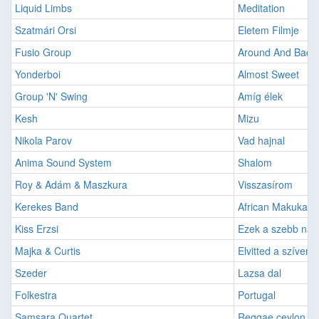
Liquid Limbs
Meditation
Szatmári Orsi
Eletem Filmje
Fusio Group
Around And Back
Yonderboi
Almost Sweet
Group 'N' Swing
Amíg élek
Kesh
Mizu
Nikola Parov
Vad hajnal
Anima Sound System
Shalom
Roy & Adám & Maszkura
Visszasírom
Kerekes Band
African Makuka
Kiss Erzsi
Ezek a szebb nap
Majka & Curtis
Elvitted a szíveme
Szeder
Lazsa dal
Folkestra
Portugal
Samsara Quartet
Reggae ceylon