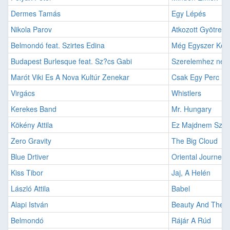
Dermes Tamás
Egy Lépés
Nikola Parov
Atkozott Gyötrel
Belmondó feat. Szirtes Edina
Még Egyszer Kell
Budapest Burlesque feat. Sz?cs Gabi
Szerelemhez nem 
Marót Viki Es A Nova Kultúr Zenekar
Csak Egy Perc
Virgács
Whistlers
Kerekes Band
Mr. Hungary
Kökény Attila
Ez Majdnem Szere
Zero Gravity
The Big Cloud
Blue Drtiver
Oriental Journey -
Kiss Tibor
Jaj, A Helén
László Attila
Babel
Alapi István
Beauty And The B
Belmondó
Rájár A Rúd