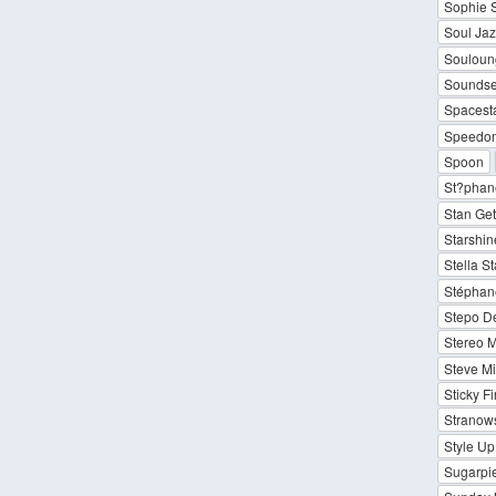
Sophie 
Soul Jaz
Souloung
Soundset
Spacesta
Speedom
Spoon
St?pha
Stan Get
Starshin
Stella St
Stéphan
Stepo De
Stereo M
Steve Mi
Sticky F
Stranow
Style Up
Sugarpi