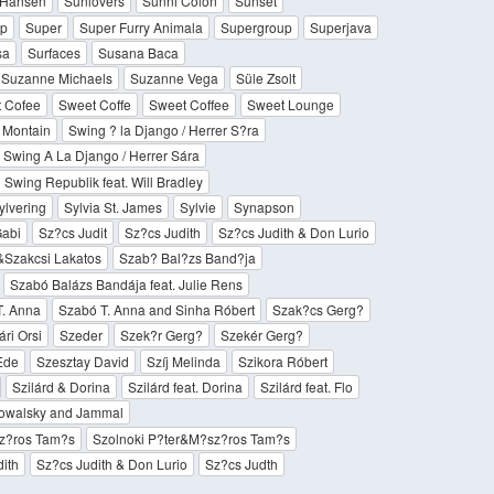
r Hansen
Sunlovers
Sunni Colon
Sunset
up
Super
Super Furry Animala
Supergroup
Superjava
sa
Surfaces
Susana Baca
Suzanne Michaels
Suzanne Vega
Süle Zsolt
 Cofee
Sweet Coffe
Sweet Coffee
Sweet Lounge
 Montain
Swing ? la Django / Herrer S?ra
Swing A La Django / Herrer Sára
Swing Republik feat. Will Bradley
ylvering
Sylvia St. James
Sylvie
Synapson
abi
Sz?cs Judit
Sz?cs Judith
Sz?cs Judith & Don Lurio
&Szakcsi Lakatos
Szab? Bal?zs Band?ja
Szabó Balázs Bandája feat. Julie Rens
T. Anna
Szabó T. Anna and Sinha Róbert
Szak?cs Gerg?
ri Orsi
Szeder
Szek?r Gerg?
Szekér Gerg?
Ede
Szesztay David
Szíj Melinda
Szikora Róbert
Szilárd & Dorina
Szilárd feat. Dorina
Szilárd feat. Flo
 Kowalsky and Jammal
sz?ros Tam?s
Szolnoki P?ter&M?sz?ros Tam?s
ith
Sz?cs Judith & Don Lurio
Sz?cs Judth