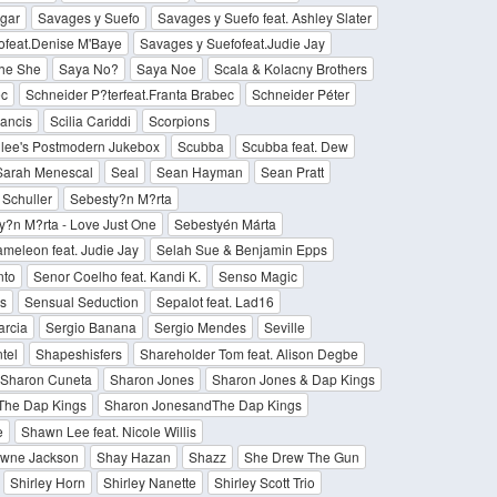
gar
Savages y Suefo
Savages y Suefo feat. Ashley Slater
ofeat.Denise M'Baye
Savages y Suefofeat.Judie Jay
he She
Saya No?
Saya Noe
Scala & Kolacny Brothers
ec
Schneider P?terfeat.Franta Brabec
Schneider Péter
ancis
Scilia Cariddi
Scorpions
dlee's Postmodern Jukebox
Scubba
Scubba feat. Dew
 Sarah Menescal
Seal
Sean Hayman
Sean Pratt
 Schuller
Sebesty?n M?rta
y?n M?rta - Love Just One
Sebestyén Márta
meleon feat. Judie Jay
Selah Sue & Benjamin Epps
nto
Senor Coelho feat. Kandi K.
Senso Magic
s
Sensual Seduction
Sepalot feat. Lad16
arcia
Sergio Banana
Sergio Mendes
Seville
tel
Shapeshisfers
Shareholder Tom feat. Alison Degbe
Sharon Cuneta
Sharon Jones
Sharon Jones & Dap Kings
The Dap Kings
Sharon JonesandThe Dap Kings
e
Shawn Lee feat. Nicole Willis
wne Jackson
Shay Hazan
Shazz
She Drew The Gun
Shirley Horn
Shirley Nanette
Shirley Scott Trio