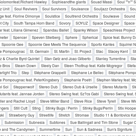
Solomonfeat.Richard Hawley
Sophieandthe giants
Souad Massi
Soul ''''n''''
z Unit
Soul Revivers
Soul Survivors
Souleance
Souljazz Orchestra
Sou
e feat. Florine Dimonye
Soulstice
Soultrend Orchestra
Soulwave
Sound 
 City
South Tampa Horn Band
Sovory
SOYUZ
Space Designer
Space
r feat. Liliana Gimenez
Spandau Ballet
Spanky Wilson
Speachless Project
eter
Spencer
Speven Stielberg
Sphere
Spherical
Spice feat. Bunny D
Spoonie Gee
Spoonie Gee Meets The Sequence
Sporto Kantes
Squirrel N
ne Pompougnac
St. Germain
St. Martin
St. Project
Stac
Stacey Kent
S
z & Charlie Byrd Quintet
Stan Getz and Joao Gilberto
Stanley Turrentine
Sta
e Bros
Steam Down
Steely Dan
Steen Thottrup feat. Katie Mcgregor
Stef
arlight Trio
Step
Stéphane Grappelli
Stephane Le Bellec
Stéphane Pomp
e Pompougnac feat. PeterKingsbery
Stephanie Poetri
Stephen Marley feat. M
l Sol
Steppenwolf
Stereo Dub
Stereo Dub & Urselle
Stereo Mutants
St
utants feat. Jannae Jorden
Stereo Swing feat. Sz?cs Gabi
Stereo Swing feat.
ller and Rachel Lloyd
Steve Miller Band
Steve Rice
Steve Tyrell
Steve W
ingers
Still Cutt
Sting
Stinky Bugs / Perrin
Stinky Bugs/Perrin
Stix Hoope
ski
Strawberry Guy
Streetlife
Stretch
Stromae
Studio 11 & Bontovics Kat
Submission
Subnesia
Subtones
Sue Ballingall and Tim Stone
Sugar 
e and The Candymen
Summertime
Sun
Sun & Sadness
Sun's Signiture