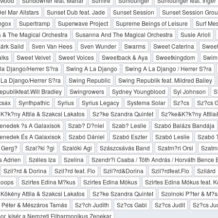
 Mood
Sundowner feat. Mahar
Sunfire
Sunlounger
Sunlounger feat. Inge
el Mar Allstars
Sunset Dub feat. Jade
Sunset Session
Sunset Session Gro
ngox
Supertramp
Superwave Project
Supreme Beings of Leisure
Surf Me
 & The Magical Orchestra
Susanna And The Magical Orchestra
Susie Arioli
árk Saiid
Sven Van Hees
Sven Wunder
Swarms
Sweet Caterina
Sweet
lks
Sweet Velvet
Sweet Voices
Sweetback & Aya
Sweetkingdom
Swim
la Django/Herrer S?ra
Swing A La Django
Swing A La Django / Herrer S?ra
La Django/Herrer S?ra
Swing Republic
Swing Republik feat. Mildred Bailey
publikfeat.Will Bradley
Swingrowers
Sydney Youngblood
Syl Johnson
S
csax
Synthpathic
Syrius
Syrius Legacy
Systema Solar
Sz?cs
Sz?cs G
K?k?ny Attila & Szakcsi Lakatos
Sz?ke Szandra Quintet
Sz?ke&K?k?ny Attila
enedek ?s A Galaxisok
Szab? D?niel
Szab? Leslie
Szabó Balázs Bandája
enedek És A Galaxisok
Szabó Dániel
Szabó Eszter
Szabó Leslie
Szabó 
 Gerg?
Szal?ki ?gi
Szalóki Agi
Szászcsávás Band
Szatm?ri Orsi
Szatmá
s Adrien
Széles Iza
Szelina
Szendr?i Csaba / Tóth András / Horváth Bence 
Szil?rd & Dorina
Szil?rd feat. Flo
Szil?rd&Dorina
Szil?rdfeat.Flo
Szilárd
Loops
Szirtes Edina M?kus
Szirtes Edina Mókus
Szirtes Edina Mókus feat.
Kökény Attila & Szakcsi Lakatos
Sz?ke Szandra Quintet
Szolnoki P?ter & M?
i Péter & Mészáros Tamás
Sz?ch Judith
Sz?cs Gabi
Sz?cs Judit
Sz?cs Jud
or, kísér a Nemzeti Filharmonikus Zenekar