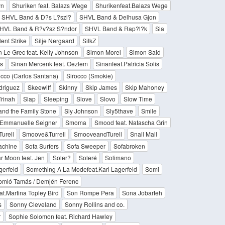
yn
Shuriken feat. Balazs Wege
Shurikenfeat.Balazs Wege
SHVL Band & D?s L?szl?
SHVL Band & Delhusa Gjon
HVL Band & R?v?sz S?ndor
SHVL Band & Rap?l?k
Sia
lent Strike
Silje Nergaard
SilkZ
 Le Grec feat. Kelly Johnson
Simon Morel
Simon Said
is
Sinan Mercenk feat. Oezlem
Sinanfeat.Patricia Solis
occo (Carlos Santana)
Sirocco (Smokie)
driguez
Skeewiff
Skinny
Skip James
Skip Mahoney
Trinah
Slap
Sleeping
Slove
Slovo
Slow Time
and the Family Stone
Sly Johnson
Sly5thave
Smile
. Emmanuelle Seigner
Smoma
Smood feat. Natascha Grin
urell
Smoove&Turrell
SmooveandTurell
Snail Mail
achine
Sofa Surfers
Sofa Sweeper
Sofabroken
r Moon feat. Jen
Soler?
Soleré
Solimano
gerfeld
Something A La Modefeat.Karl Lagerfeld
Somi
omló Tamás / Demjén Ferenc
t.Martina Topley Bird
Son Rompe Pera
Sona Jobarteh
s
Sonny Cleveland
Sonny Rollins and co.
r
Sophie Solomon feat. Richard Hawley