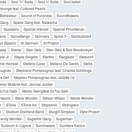
 Soda
Soul ''n'' Soda
Soul 'n' Soda
Soul ballet
lounge feat. Cultured Pearls
Behaviour
Sound of Pureness
Soundflowers
 Gang
Space Gang feat. Natascha
Speakers
Special Interest
Special Providence
avis
Spinettango
Spinners
Spiral 3
Spiritualized
ut Zippers
St Germain
St Project
taeg
Stamp
Stan Getz
Stan Getz & Bob Brookmeyer
ple Jr.
Staple Singers
Starfire
Stargazer
Starpoint
anie Hempel
Stefano Carpi
Stefano De Santis
Stella
ougnac
Stephane Pompougnac feat. Charles Schillings
os Def
Stephen Pompougnac feat. Juliette Oz
ereo Mutants feat. Jannae Jordan
 Sz?cs Gabi
Stereo Swingfeat.Sz?cs Gabi
inwood
Steve Wonder
Steven Wilson
Stevie Wonder
r
STone
STone Inc
Stopsonic
Stranglers
i
Studium Dixirland Band
Sturgill Simpson
Style Project
Candy Montain
Sugarhill Gang
Sugarman
Sunburn In Cyprus
Sunchasers
Sundara Karma