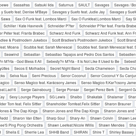
Loewe
Sassafras
Satsuki Iida
Saturnus
SAULT
Savages
Savages / Bo
y Suefo feat. Denise M'Baye
Savages y Suefo feat. Judie Jay
Savages y Suef
Sawa
Sax O Funk feat. Lombos Marci
Sax O Funkfeat.Lombos Marci
Say S
Schiller / Kate Havnevik
Schneider P?ter
Schneider P?ter feat. Franta Brab
r Péter feat. Franta Brabec
Schwarz And Funk
Schwarz And Funk feat. Ann Fr
radlee & Postmodern Jukebox
Scott Bradlee's Postmodern Jukebox
Scott Bran
feat. Moana
Scubba feat. Sarah Menescal
Scubba feat. Sarah Menescal feat.
Seawind
Sebastian
Sebastiao Tapajos and Pedro Dos Santos
Sebastien
n M?rta - God Bless It All
Sebesty?n M?rta - It Is Not Like It Used to Be
Sebest
yüttes
Secos E Molhados
Secret Night Band
Secta Chameleon
Secta Cha
cks
Selva Nua
Semi Precious
Senor Coconut
Senor Coconut Y Su Canju
agico
Senso Magico feat. Karácsony James
Senso Magico ft.Kar?csony Jame
eat.Lad16
Serge Gainsbourg
Serge Ponsar
Sergei Perez Berk
Sergent G
Kay
Sexy Lounge Players
SG Lewis
Shaibo
Shakatak
Shalamar
Shan
er Tom feat. Felix Sittler
Shareholder Tomfeat.Felix Sittler
Sharon Brauner
Jones & The Dap Kings
Sharon Jones and Rhe Dap Kings
Sharon Jones and 
Redd
Sharon Van Etten
Sharp Soul
Shary-An
Shawn Colvin
Shawn Le
ee'S Ping Pong Orchestra
Shawn Leefeat.Nicole Willis
Shawn Mendes
Sha
d
Sheila E
Sherrie Lea
SHHB Band
SHIRAN
Shire T
Shirley Bassey