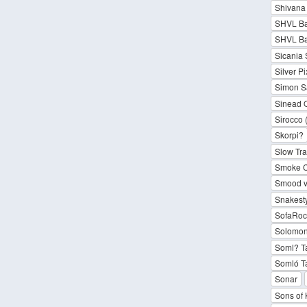
Shivana 
SHVL B
SHVL Ba
Sicania 
Silver P
Simon S
Sinead 
Sirocco 
Skorpi?
Slow Tra
Smoke C
Smood v
Snakest
SofaRoc
Solomon
Soml? T
Somló T
Sonar
Sons of