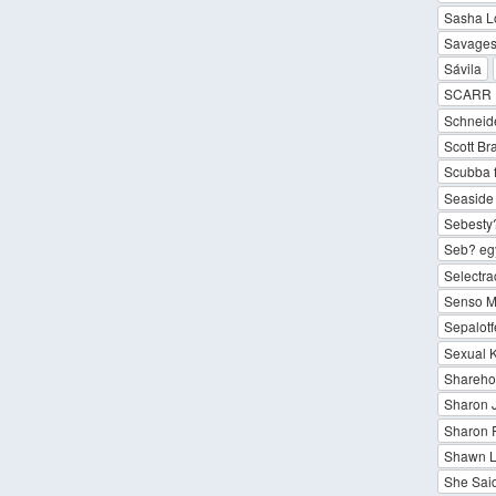
Sasha 
Savages 
Sávila
SCARR
Schneide
Scott B
Scubba 
Seaside
Sebesty?
Seb? eg
Selectra
Senso M
Sepalotf
Sexual 
Sharehold
Sharon 
Sharon 
Shawn L
She Sai