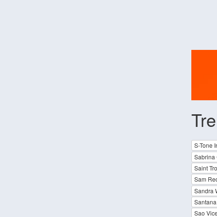
Tr
S-Tone I
Sabrina
Saint Tr
Sam Re
Sandra 
Santana 
Sao Vice