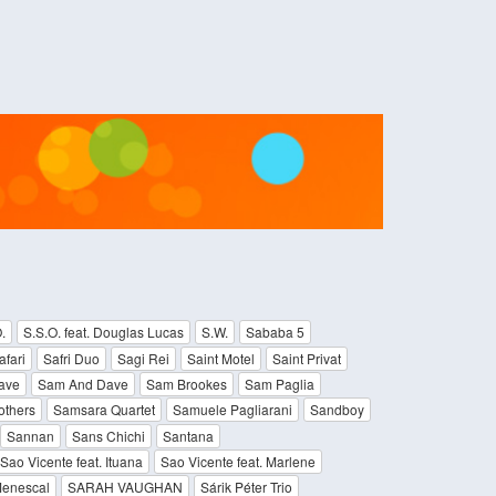
.
S.S.O. feat. Douglas Lucas
S.W.
Sababa 5
afari
Safri Duo
Sagi Rei
Saint Motel
Saint Privat
ave
Sam And Dave
Sam Brookes
Sam Paglia
others
Samsara Quartet
Samuele Pagliarani
Sandboy
Sannan
Sans Chichi
Santana
Sao Vicente feat. Ituana
Sao Vicente feat. Marlene
enescal
SARAH VAUGHAN
Sárik Péter Trio