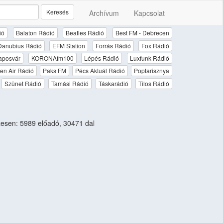
Keresés
Archívum
Kapcsolat
ió
Balaton Rádió
Beatles Rádió
Best FM - Debrecen
Danubius Rádió
EFM Station
Forrás Rádió
Fox Rádió
aposvár
KORONAfm100
Lépés Rádió
Luxfunk Rádió
en Air Rádió
Paks FM
Pécs Aktuál Rádió
Poptarisznya
Szünet Rádió
Tamási Rádió
Táskarádió
Tilos Rádió
esen: 5989 előadó, 30471 dal