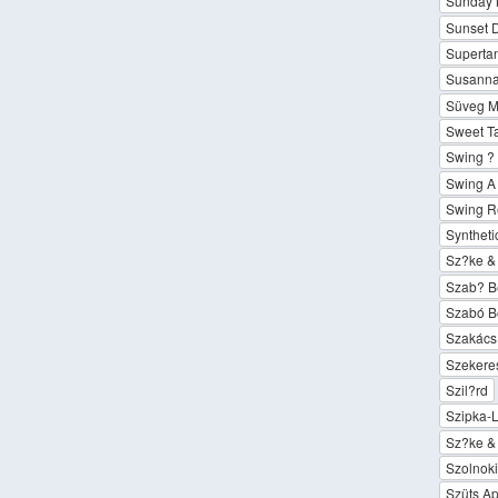
Sunday
Sunset D
Superta
Susanna
Süveg M
Sweet Ta
Swing ? 
Swing A 
Swing Re
Syntheti
Sz?ke & 
Szab? B
Szabó B
Szakács
Szekere
Szil?rd
Szipka-
Sz?ke & 
Szolnok
Szüts Ap