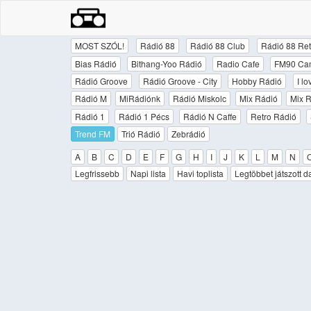
MOST SZÓL!
Rádió 88
Rádió 88 Club
Rádió 88 Ret
Bias Rádió
Bithang-Yoo Rádió
Radio Cafe
FM90 Ca
Rádió Groove
Rádió Groove - City
Hobby Rádió
I l
Rádió M
MiRádiónk
Rádió Miskolc
Mix Rádió
Mix R
Rádió 1
Rádió 1 Pécs
Rádió N Caffe
Retro Rádió
Trend FM
Trió Rádió
Zebrádió
A
B
C
D
E
F
G
H
I
J
K
L
M
N
Legfrissebb
Napi lista
Havi toplista
Legtöbbet játszott d