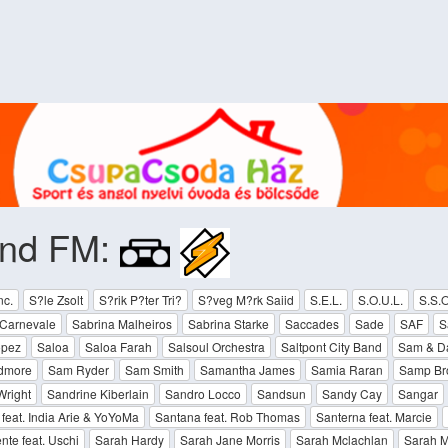
end FM:
nc.
S?le Zsolt
S?rik P?ter Tri?
S?veg M?rk Saiid
S.E.L.
S.O.U.L.
S.S.O
 Carnevale
Sabrina Malheiros
Sabrina Starke
Saccades
Sade
SAF
S
opez
Saloa
Saloa Farah
Salsoul Orchestra
Saltpont City Band
Sam & D
dmore
Sam Ryder
Sam Smith
Samantha James
Samia Raran
Samp Br
Wright
Sandrine Kiberlain
Sandro Locco
Sandsun
Sandy Cay
Sangar
feat. India Arie & YoYoMa
Santana feat. Rob Thomas
Santerna feat. Marcie
nte feat. Uschi
Sarah Hardy
Sarah Jane Morris
Sarah Mclachlan
Sarah M