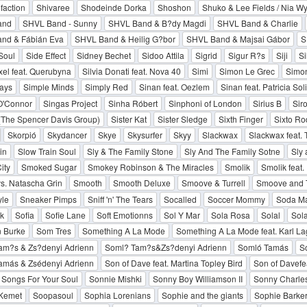
faction
Shivaree
Shodeinde Dorka
Shoshon
Shuko & Lee Fields / Nia W
and
SHVL Band - Sunny
SHVL Band & B?dy Magdi
SHVL Band & Charlie
nd & Fábián Eva
SHVL Band & Heilig G?bor
SHVL Band & Majsai Gábor
S
Soul
Side Effect
Sidney Bechet
Sidoo Attila
Sigrid
Sigur R?s
Siji
Si
ixel feat. Querubyna
Silvia Donati feat. Nova 40
Simi
Simon Le Grec
Simon
ays
Simple Minds
Simply Red
Sinan feat. Oezlem
Sinan feat. Patricia Sol
O'Connor
Singas Project
Sinha Róbert
Sinphoni of London
Sirius B
Sir
(The Spencer Davis Group)
Sister Kat
Sister Sledge
Sixth Finger
Sixto Ro
Skorpió
Skydancer
Skye
Skysurfer
Skyy
Slackwax
Slackwax feat. 
in
Slow Train Soul
Sly & The Family Stone
Sly And The Family Sotne
Sly 
ity
Smoked Sugar
Smokey Robinson & The Miracles
Smolik
Smolik feat
s. Natascha Grin
Smooth
Smooth Deluxe
Smoove & Turrell
Smoove and T
yle
Sneaker Pimps
Sniff 'n' The Tears
Socalled
Soccer Mommy
Soda M
k
Sofia
Sofie Lane
Soft Emotionns
Sol Y Mar
Sola Rosa
Solal
Sola
 Burke
Som Tres
Something A La Mode
Something A La Mode feat. Karl La
am?s & Zs?denyi Adrienn
Soml? Tam?s&Zs?denyi Adrienn
Somló Tamás
S
amás & Zsédenyi Adrienn
Son of Dave feat. Martina Topley Bird
Son of Davefea
Songs For Your Soul
Sonnie Mishki
Sonny Boy Williamson II
Sonny Charle
 Kemet
Soopasoul
Sophia Lorenians
Sophie and the giants
Sophie Barke