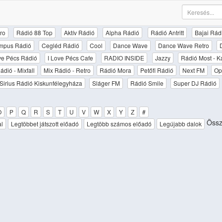
ro
Rádió 88 Top
Aktív Rádió
Alpha Rádió
Rádió Antritt
Bajai Rád
mpus Rádió
Cegléd Rádió
Cool
Dance Wave
Dance Wave Retro
ove Pécs Rádió
I Love Pécs Cafe
RADIO INSIDE
Jazzy
Rádió Most - K
ádió - Mixfall
Mix Rádió - Retro
Rádió Mora
Petőfi Rádió
Next FM
Op
Sirius Rádió Kiskunfélegyháza
Sláger FM
Rádió Smile
Super DJ Rádió
O
P
Q
R
S
T
U
V
W
X
Y
Z
#
Össz
al
Legtöbbet játszott előadó
Legtöbb számos előadó
Legújabb dalok