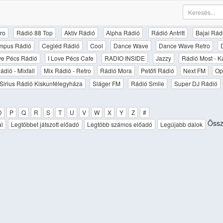
ro
Rádió 88 Top
Aktív Rádió
Alpha Rádió
Rádió Antritt
Bajai Rád
mpus Rádió
Cegléd Rádió
Cool
Dance Wave
Dance Wave Retro
ove Pécs Rádió
I Love Pécs Cafe
RADIO INSIDE
Jazzy
Rádió Most - K
ádió - Mixfall
Mix Rádió - Retro
Rádió Mora
Petőfi Rádió
Next FM
Op
Sirius Rádió Kiskunfélegyháza
Sláger FM
Rádió Smile
Super DJ Rádió
O
P
Q
R
S
T
U
V
W
X
Y
Z
#
Össze
al
Legtöbbet játszott előadó
Legtöbb számos előadó
Legújabb dalok