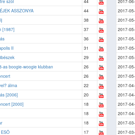
tre szól
44
2017-06
 ÉJEK ASSZONYA
44
2017-05
lj
38
2017-05
 [1987]
37
2017-05
ás
36
2017-05
olis II
31
2017-05
ibészek
29
2017-05
8-as boogie-woogie klubban
26
2017-05
oncert
26
2017-05
vel? álma
22
2017-04
ás [2006]
20
2017-04
koncert [2000]
18
2017-04
18
2017-04
ar
18
2017-03
 ESÖ
17
2017-03