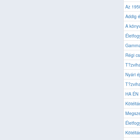
Az 195
Addig é
A könyv
Életfog
Gammap
Régi cs
T?zviha
Nyári é
T?zvih
HA ÉN
Kötéltá
Megszen
Életfog
Kötéltá