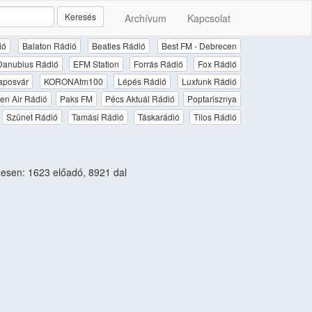
Keresés
Archívum
Kapcsolat
ió
Balaton Rádió
Beatles Rádió
Best FM - Debrecen
Danubius Rádió
EFM Station
Forrás Rádió
Fox Rádió
aposvár
KORONAfm100
Lépés Rádió
Luxfunk Rádió
en Air Rádió
Paks FM
Pécs Aktuál Rádió
Poptarisznya
Szünet Rádió
Tamási Rádió
Táskarádió
Tilos Rádió
sen: 1623 előadó, 8921 dal