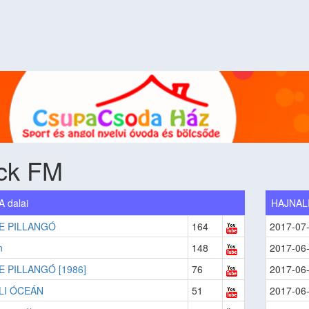
ck FM
 dalai
HAJNAL
E PILLANGÓ
164
2017-07
n
148
2017-06
 PILLANGÓ [1986]
76
2017-06
LI ÓCEÁN
51
2017-06