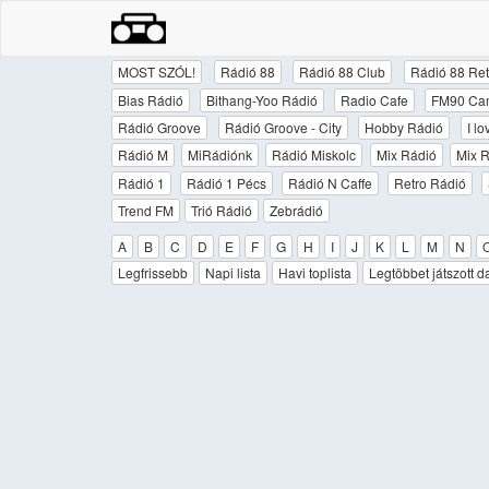
MOST SZÓL!
Rádió 88
Rádió 88 Club
Rádió 88 Ret
Bias Rádió
Bithang-Yoo Rádió
Radio Cafe
FM90 Ca
Rádió Groove
Rádió Groove - City
Hobby Rádió
I l
Rádió M
MiRádiónk
Rádió Miskolc
Mix Rádió
Mix R
Rádió 1
Rádió 1 Pécs
Rádió N Caffe
Retro Rádió
Trend FM
Trió Rádió
Zebrádió
A
B
C
D
E
F
G
H
I
J
K
L
M
N
Legfrissebb
Napi lista
Havi toplista
Legtöbbet játszott d