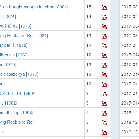
8-as boogie-woogie klubban [2001]
15
2017-03
lj [1974]
14
2017-03
el? álma [1976]
13
2017-03
ytig Rock and Roll [1981]
13
2017-03
olis II [1979]
12
2017-03
ibészek [1969]
12
2017-02
r [1975]
12
2017-01
jek asszonya [1979]
10
2017-01
ar
10
2017-01
 SZÉL LEHETNÉK
9
2017-01
nc [1982]
9
2017-01
telt világ [1998]
9
2016-12
ytig Rock and Roll
8
2016-12
nc
8
2016-12