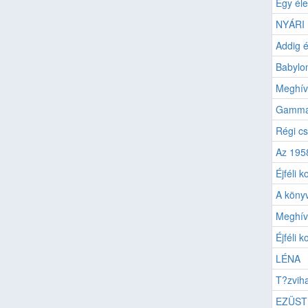
Egy éle
NYÁRI
Addig é
Babylon
Meghív
Gammap
Régi cs
Az 195
Éjféli k
A köny
Meghív
Éjféli 
LÉNA
T?zvih
EZÜST