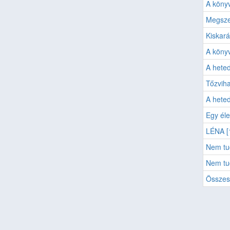
A köny
Megszen
Kiskar
A köny
A hete
Tőzviha
A heted
Egy éle
LÉNA [
Nem tu
Nem tu
Összes