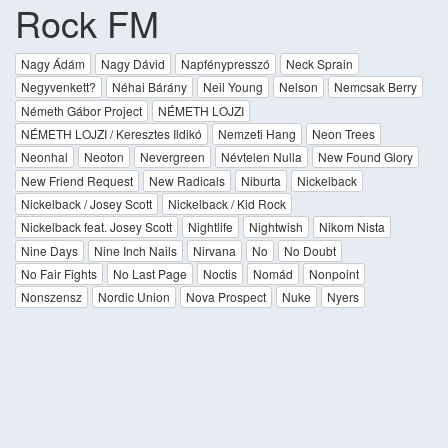
Rock FM
Nagy Ádám
Nagy Dávid
Napfénypresszó
Neck Sprain
Negyvenkett?
Néhai Bárány
Neil Young
Nelson
Nemcsak Berry
Németh Gábor Project
NÉMETH LOJZI
NÉMETH LOJZI / Keresztes Ildikó
Nemzeti Hang
Neon Trees
Neonhal
Neoton
Nevergreen
Névtelen Nulla
New Found Glory
New Friend Request
New Radicals
Niburta
Nickelback
Nickelback / Josey Scott
Nickelback / Kid Rock
Nickelback feat. Josey Scott
Nightlife
Nightwish
Nikom Nista
Nine Days
Nine Inch Nails
Nirvana
No
No Doubt
No Fair Fights
No Last Page
Noctis
Nomád
Nonpoint
Nonszensz
Nordic Union
Nova Prospect
Nuke
Nyers