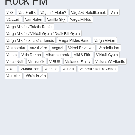
V'73
Vad Fruttik
Vágtázó Életer?
Vágtázó Halottkémek
Vain
Válaszút
Van Halen
Vanilla Sky
Varga Miklós
Varga Miklós / Takáts Tamás
Varga Miklós / Vikidál Gyula / Deák Bill Gyula
Varga Miklós & Takáts Tamás
Varga Miklós Band
Varga Vivien
Vasmacska
Vazul vére
Vegael
Velvet Revolver
Vendetta Inc.
Venus
Vida Dorian
Viharmadarak
Viki & Flört
Vikidál Gyula
Vince Neil
Virrasztók
VÍRUS
Visioned Frailty
Visions Of Atlantis
Vixen
VMotoRock
Vodolija
Volbeat
Volbeat / Danko Jones
VoluMen
Vörös István