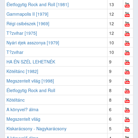
Életfogytig Rock and Roll [1981]
13
Gammapolis II [1979]
12
Régi csibészek [1969]
12
T?zvihar [1975]
12
Nyári éjek asszonya [1979]
10
T?zvihar
10
HA ÉN SZÉL LEHETNÉK
9
Kötéltánc [1982]
9
Megszentelt világ [1998]
9
Életfogytig Rock and Roll
8
Kötéltánc
8
A könyvel? álma
6
Megszentelt világ
6
Kiskarácsony - Nagykarácsony
5
A könyvelő álma
4