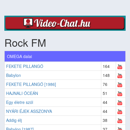
Rock FM
OMEGA dalai
FEKETE PILLANGÓ
164
Babylon
148
FEKETE PILLANGÓ [1986]
76
HAJNALI ÓCEÁN
51
Egy életre szól
44
NYÁRI ÉJEK ASSZONYA
44
Addig élj
38
Babylon [1987]
37