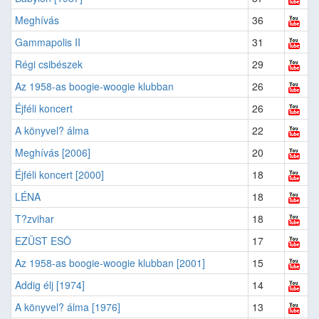
Meghívás
36
Gammapolis II
31
Régi csibészek
29
Az 1958-as boogie-woogie klubban
26
Éjféli koncert
26
A könyvel? álma
22
Meghívás [2006]
20
Éjféli koncert [2000]
18
LÉNA
18
T?zvihar
18
EZÜST ESÖ
17
Az 1958-as boogie-woogie klubban [2001]
15
Addig élj [1974]
14
A könyvel? álma [1976]
13