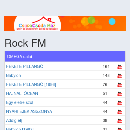
Rock FM
OMEGA dalai
FEKETE PILLANGÓ
164
Babylon
148
FEKETE PILLANGÓ [1986]
76
HAJNALI ÓCEÁN
51
Egy életre szól
44
NYÁRI ÉJEK ASSZONYA
44
Addig élj
38
Babylon [1987]
37