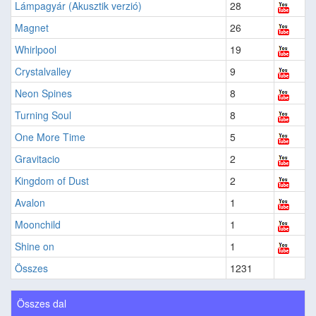
Lámpagyár (Akusztik verzió)
28
Magnet
26
Whirlpool
19
Crystalvalley
9
Neon Spines
8
Turning Soul
8
One More Time
5
Gravitacio
2
Kingdom of Dust
2
Avalon
1
Moonchild
1
Shine on
1
Összes
1231
Összes dal