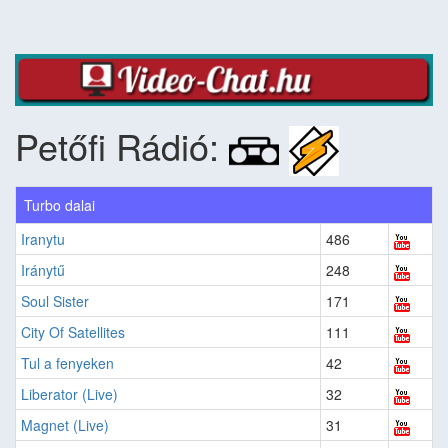
Petőfi Rádió:
Turbo dalai
Iranytu
486
Iránytű
248
Soul Sister
171
City Of Satellites
111
Tul a fenyeken
42
Liberator (Live)
32
Magnet (Live)
31