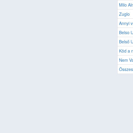
Milo A
Zuglo
Annyi v
Belso 
Belső 
Köd a 
Nem Va
Összes