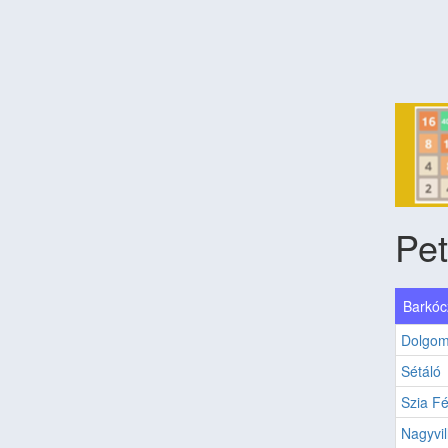
Pet
Barkóc
Dolgom
Sétáló
Szia Fé
Nagyvil