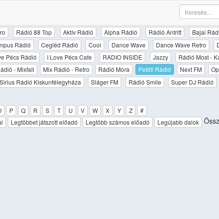
ro
Rádió 88 Top
Aktív Rádió
Alpha Rádió
Rádió Antritt
Bajai Rád
mpus Rádió
Cegléd Rádió
Cool
Dance Wave
Dance Wave Retro
ove Pécs Rádió
I Love Pécs Cafe
RADIO INSIDE
Jazzy
Rádió Most - K
ádió - Mixfall
Mix Rádió - Retro
Rádió Mora
Petőfi Rádió
Next FM
Op
Sirius Rádió Kiskunfélegyháza
Sláger FM
Rádió Smile
Super DJ Rádió
O
P
Q
R
S
T
U
V
W
X
Y
Z
#
Össz
al
Legtöbbet játszott előadó
Legtöbb számos előadó
Legújabb dalok