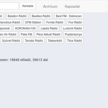
Keresés
Archívum
Kapcsolat
ió
Balaton Rádió
Beatles Rádió
Best FM - Debrecen
Danubius Rádió
EFM Station
Forrás Rádió
Fox Rádió
aposvár
KORONAfm100
Lépés Rádió
Luxfunk Rádió
en Air Rádió
Paks FM
Pécs Aktuál Rádió
Poptarisznya
Szünet Rádió
Tamási Rádió
Táskarádió
Tilos Rádió
esen: 18848 előadó, 39613 dal