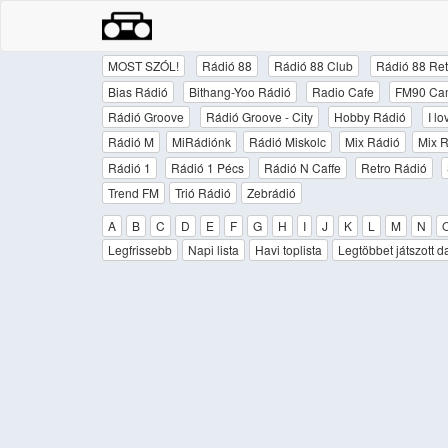
MOST SZÓL!
Rádió 88
Rádió 88 Club
Rádió 88 Ret
Bias Rádió
Bithang-Yoo Rádió
Radio Cafe
FM90 Ca
Rádió Groove
Rádió Groove - City
Hobby Rádió
I l
Rádió M
MiRádiónk
Rádió Miskolc
Mix Rádió
Mix R
Rádió 1
Rádió 1 Pécs
Rádió N Caffe
Retro Rádió
Trend FM
Trió Rádió
Zebrádió
A
B
C
D
E
F
G
H
I
J
K
L
M
N
Legfrissebb
Napi lista
Havi toplista
Legtöbbet játszott d