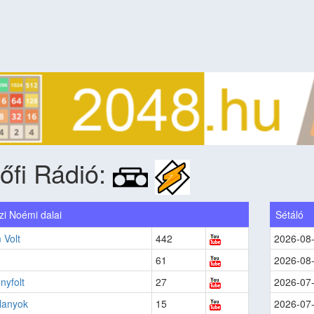
őfi Rádió:
zi Noémi dalai
Sétáló
 Volt
442
2026-08
61
2026-08
nyfolt
27
2026-07
lanyok
15
2026-07