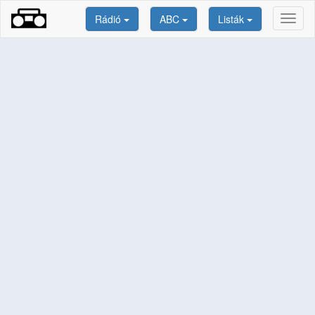
Rádió
ABC
Listák
Toggl
naviga