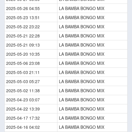
2025-05-26 04:55
LA BAMBA BONGO MIX
2025-05-23 13:51
LA BAMBA BONGO MIX
2025-05-22 23:22
LA BAMBA BONGO MIX
2025-05-21 22:28
LA BAMBA BONGO MIX
2025-05-21 09:13
LA BAMBA BONGO MIX
2025-05-20 10:35
LA BAMBA BONGO MIX
2025-05-06 23:08
LA BAMBA BONGO MIX
2025-05-03 21:11
LA BAMBA BONGO MIX
2025-05-03 05:27
LA BAMBA BONGO MIX
2025-05-02 11:38
LA BAMBA BONGO MIX
2025-04-23 03:07
LA BAMBA BONGO MIX
2025-04-22 13:39
LA BAMBA BONGO MIX
2025-04-17 17:32
LA BAMBA BONGO MIX
2025-04-16 04:02
LA BAMBA BONGO MIX