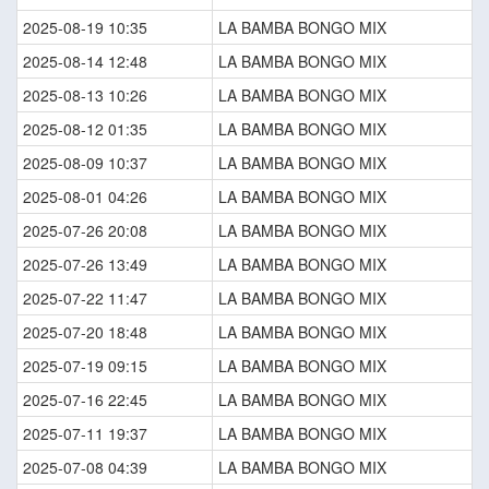
2025-08-19 10:35
LA BAMBA BONGO MIX
2025-08-14 12:48
LA BAMBA BONGO MIX
2025-08-13 10:26
LA BAMBA BONGO MIX
2025-08-12 01:35
LA BAMBA BONGO MIX
2025-08-09 10:37
LA BAMBA BONGO MIX
2025-08-01 04:26
LA BAMBA BONGO MIX
2025-07-26 20:08
LA BAMBA BONGO MIX
2025-07-26 13:49
LA BAMBA BONGO MIX
2025-07-22 11:47
LA BAMBA BONGO MIX
2025-07-20 18:48
LA BAMBA BONGO MIX
2025-07-19 09:15
LA BAMBA BONGO MIX
2025-07-16 22:45
LA BAMBA BONGO MIX
2025-07-11 19:37
LA BAMBA BONGO MIX
2025-07-08 04:39
LA BAMBA BONGO MIX