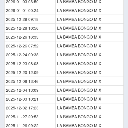
2026-01-03 03:50
LA BAMBA BONGO MIX
2026-01-01 00:24
LA BAMBA BONGO MIX
2025-12-29 09:18
LA BAMBA BONGO MIX
2025-12-28 10:56
LA BAMBA BONGO MIX
2025-12-26 16:33
LA BAMBA BONGO MIX
2025-12-26 07:52
LA BAMBA BONGO MIX
2025-12-24 00:38
LA BAMBA BONGO MIX
2025-12-23 08:08
LA BAMBA BONGO MIX
2025-12-20 12:09
LA BAMBA BONGO MIX
2025-12-08 13:46
LA BAMBA BONGO MIX
2025-12-04 13:09
LA BAMBA BONGO MIX
2025-12-03 10:21
LA BAMBA BONGO MIX
2025-12-02 17:23
LA BAMBA BONGO MIX
2025-11-27 20:53
LA BAMBA BONGO MIX
2025-11-26 09:22
LA BAMBA BONGO MIX