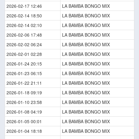
2026-02-17 12:46
LA BAMBA BONGO MIX
2026-02-14 18:50
LA BAMBA BONGO MIX
2026-02-14 02:10
LA BAMBA BONGO MIX
2026-02-06 17:48
LA BAMBA BONGO MIX
2026-02-02 06:24
LA BAMBA BONGO MIX
2026-02-01 02:28
LA BAMBA BONGO MIX
2026-01-24 20:15
LA BAMBA BONGO MIX
2026-01-23 06:15
LA BAMBA BONGO MIX
2026-01-22 21:11
LA BAMBA BONGO MIX
2026-01-18 09:19
LA BAMBA BONGO MIX
2026-01-10 23:58
LA BAMBA BONGO MIX
2026-01-08 04:19
LA BAMBA BONGO MIX
2026-01-05 00:01
LA BAMBA BONGO MIX
2026-01-04 18:18
LA BAMBA BONGO MIX