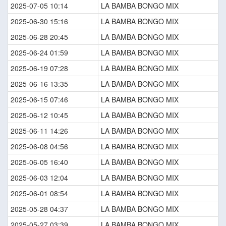
2025-07-05 10:14
LA BAMBA BONGO MIX
2025-06-30 15:16
LA BAMBA BONGO MIX
2025-06-28 20:45
LA BAMBA BONGO MIX
2025-06-24 01:59
LA BAMBA BONGO MIX
2025-06-19 07:28
LA BAMBA BONGO MIX
2025-06-16 13:35
LA BAMBA BONGO MIX
2025-06-15 07:46
LA BAMBA BONGO MIX
2025-06-12 10:45
LA BAMBA BONGO MIX
2025-06-11 14:26
LA BAMBA BONGO MIX
2025-06-08 04:56
LA BAMBA BONGO MIX
2025-06-05 16:40
LA BAMBA BONGO MIX
2025-06-03 12:04
LA BAMBA BONGO MIX
2025-06-01 08:54
LA BAMBA BONGO MIX
2025-05-28 04:37
LA BAMBA BONGO MIX
2025-05-27 03:39
LA BAMBA BONGO MIX