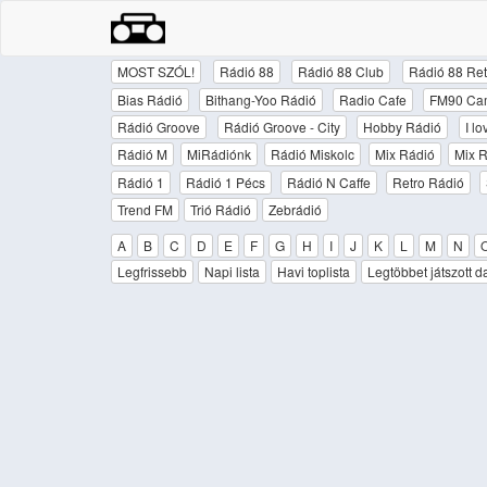
MOST SZÓL!
Rádió 88
Rádió 88 Club
Rádió 88 Ret
Bias Rádió
Bithang-Yoo Rádió
Radio Cafe
FM90 Ca
Rádió Groove
Rádió Groove - City
Hobby Rádió
I l
Rádió M
MiRádiónk
Rádió Miskolc
Mix Rádió
Mix R
Rádió 1
Rádió 1 Pécs
Rádió N Caffe
Retro Rádió
Trend FM
Trió Rádió
Zebrádió
A
B
C
D
E
F
G
H
I
J
K
L
M
N
Legfrissebb
Napi lista
Havi toplista
Legtöbbet játszott d