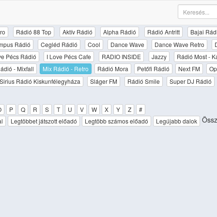
ro
Rádió 88 Top
Aktív Rádió
Alpha Rádió
Rádió Antritt
Bajai Rád
mpus Rádió
Cegléd Rádió
Cool
Dance Wave
Dance Wave Retro
ove Pécs Rádió
I Love Pécs Cafe
RADIO INSIDE
Jazzy
Rádió Most - K
ádió - Mixfall
Mix Rádió - Retro
Rádió Mora
Petőfi Rádió
Next FM
Op
Sirius Rádió Kiskunfélegyháza
Sláger FM
Rádió Smile
Super DJ Rádió
O
P
Q
R
S
T
U
V
W
X
Y
Z
#
Össz
al
Legtöbbet játszott előadó
Legtöbb számos előadó
Legújabb dalok