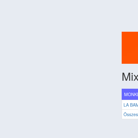
Mix
MONKE
LA BA
Összes