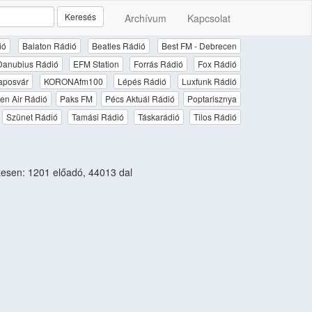
Keresés
Archívum
Kapcsolat
ió
Balaton Rádió
Beatles Rádió
Best FM - Debrecen
Danubius Rádió
EFM Station
Forrás Rádió
Fox Rádió
aposvár
KORONAfm100
Lépés Rádió
Luxfunk Rádió
en Air Rádió
Paks FM
Pécs Aktuál Rádió
Poptarisznya
Szünet Rádió
Tamási Rádió
Táskarádió
Tilos Rádió
esen: 1201 előadó, 44013 dal