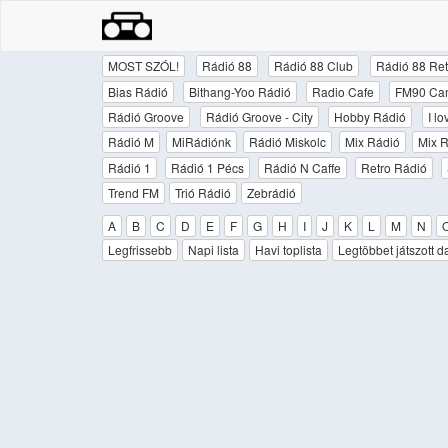
MOST SZÓL!
Rádió 88
Rádió 88 Club
Rádió 88 Ret
Bias Rádió
Bithang-Yoo Rádió
Radio Cafe
FM90 Ca
Rádió Groove
Rádió Groove - City
Hobby Rádió
I l
Rádió M
MiRádiónk
Rádió Miskolc
Mix Rádió
Mix R
Rádió 1
Rádió 1 Pécs
Rádió N Caffe
Retro Rádió
Trend FM
Trió Rádió
Zebrádió
A
B
C
D
E
F
G
H
I
J
K
L
M
N
Legfrissebb
Napi lista
Havi toplista
Legtöbbet játszott d