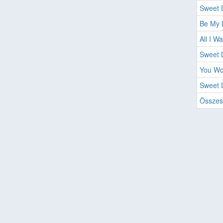
Sweet 
Be My L
All I W
Sweet 
You Wo
Sweet 
Összes