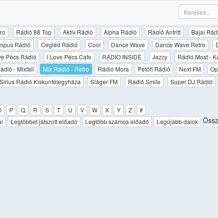
ro
Rádió 88 Top
Aktív Rádió
Alpha Rádió
Rádió Antritt
Bajai Rád
mpus Rádió
Cegléd Rádió
Cool
Dance Wave
Dance Wave Retro
ove Pécs Rádió
I Love Pécs Cafe
RADIO INSIDE
Jazzy
Rádió Most - K
ádió - Mixfall
Mix Rádió - Retro
Rádió Mora
Petőfi Rádió
Next FM
Op
Sirius Rádió Kiskunfélegyháza
Sláger FM
Rádió Smile
Super DJ Rádió
O
P
Q
R
S
T
U
V
W
X
Y
Z
#
Össz
al
Legtöbbet játszott előadó
Legtöbb számos előadó
Legújabb dalok