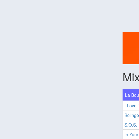
Mix
La Bou
I Love 
Bolingo
S.O.S. 
In Your