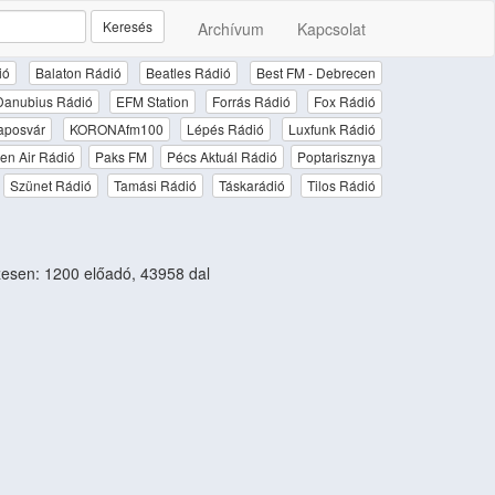
Keresés
Archívum
Kapcsolat
ió
Balaton Rádió
Beatles Rádió
Best FM - Debrecen
Danubius Rádió
EFM Station
Forrás Rádió
Fox Rádió
aposvár
KORONAfm100
Lépés Rádió
Luxfunk Rádió
en Air Rádió
Paks FM
Pécs Aktuál Rádió
Poptarisznya
Szünet Rádió
Tamási Rádió
Táskarádió
Tilos Rádió
esen: 1200 előadó, 43958 dal