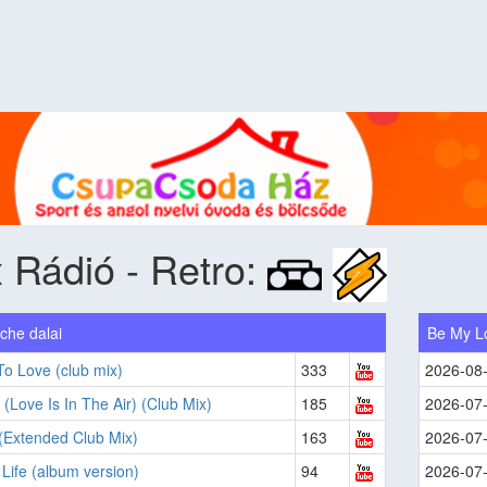
 Rádió - Retro:
che dalai
Be My Lo
To Love (club mix)
333
2026-08
 (Love Is In The Air) (Club Mix)
185
2026-07
(Extended Club Mix)
163
2026-07
 Life (album version)
94
2026-07