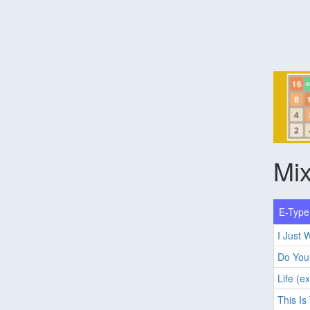
Mix
E-Type 
I Just
Do You 
Life (e
This Is