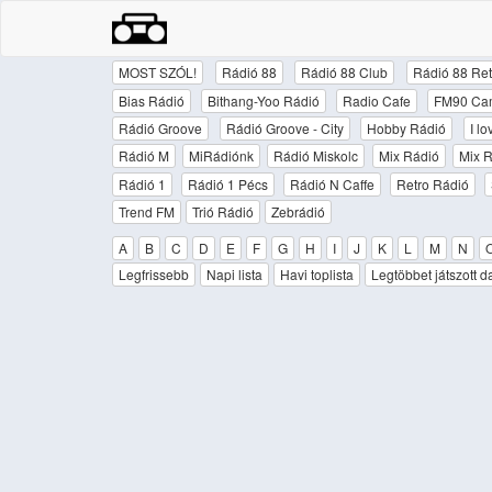
MOST SZÓL!
Rádió 88
Rádió 88 Club
Rádió 88 Ret
Bias Rádió
Bithang-Yoo Rádió
Radio Cafe
FM90 Ca
Rádió Groove
Rádió Groove - City
Hobby Rádió
I l
Rádió M
MiRádiónk
Rádió Miskolc
Mix Rádió
Mix R
Rádió 1
Rádió 1 Pécs
Rádió N Caffe
Retro Rádió
Trend FM
Trió Rádió
Zebrádió
A
B
C
D
E
F
G
H
I
J
K
L
M
N
Legfrissebb
Napi lista
Havi toplista
Legtöbbet játszott d