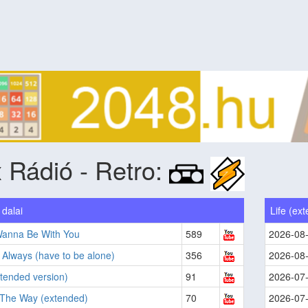
 Rádió - Retro:
dalai
Life (ex
 Wanna Be With You
589
2026-08
Always (have to be alone)
356
2026-08
xtended version)
91
2026-07
 The Way (extended)
70
2026-07