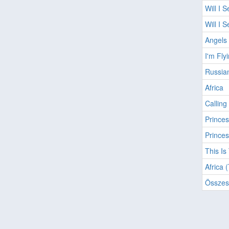
Will I 
Will I 
Angels 
I'm Fly
Russian
Africa
Callin
Princes
Princes
This Is
Africa 
Összes