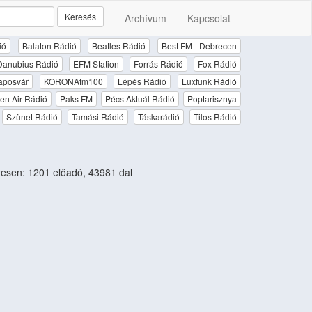
Keresés
Archívum
Kapcsolat
ió
Balaton Rádió
Beatles Rádió
Best FM - Debrecen
Danubius Rádió
EFM Station
Forrás Rádió
Fox Rádió
aposvár
KORONAfm100
Lépés Rádió
Luxfunk Rádió
en Air Rádió
Paks FM
Pécs Aktuál Rádió
Poptarisznya
Szünet Rádió
Tamási Rádió
Táskarádió
Tilos Rádió
esen: 1201 előadó, 43981 dal