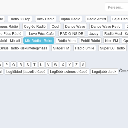
ro
Rádió 88 Top
Aktív Rádió
Alpha Rádió
Rádió Antritt
Bajai Rád
mpus Rádió
Cegléd Rádió
Cool
Dance Wave
Dance Wave Retro
ove Pécs Rádió
I Love Pécs Cafe
RADIO INSIDE
Jazzy
Rádió Most - K
ádió - Mixfall
Mix Rádió - Retro
Rádió Mora
Petőfi Rádió
Next FM
Op
Sirius Rádió Kiskunfélegyháza
Sláger FM
Rádió Smile
Super DJ Rádió
O
P
Q
R
S
T
U
V
W
X
Y
Z
#
Össz
al
Legtöbbet játszott előadó
Legtöbb számos előadó
Legújabb dalok