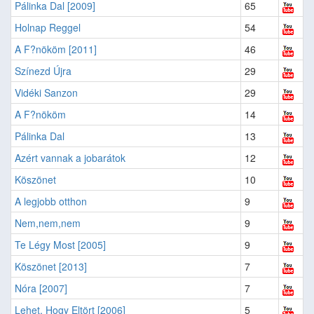
Pálinka Dal [2009]
65
Holnap Reggel
54
A F?nököm [2011]
46
Színezd Újra
29
Vidéki Sanzon
29
A F?nököm
14
Pálinka Dal
13
Azért vannak a jobarátok
12
Köszönet
10
A legjobb otthon
9
Nem,nem,nem
9
Te Légy Most [2005]
9
Köszönet [2013]
7
Nóra [2007]
7
Lehet, Hogy Eltört [2006]
5