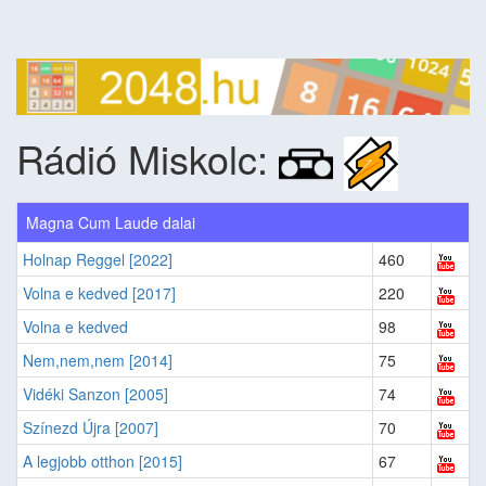
Rádió Miskolc:
Magna Cum Laude dalai
Holnap Reggel [2022]
460
Volna e kedved [2017]
220
Volna e kedved
98
Nem,nem,nem [2014]
75
Vidéki Sanzon [2005]
74
Színezd Újra [2007]
70
A legjobb otthon [2015]
67