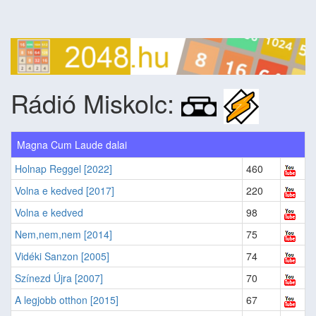
Rádió Miskolc:
Magna Cum Laude dalai
Holnap Reggel [2022]
460
Volna e kedved [2017]
220
Volna e kedved
98
Nem,nem,nem [2014]
75
Vidéki Sanzon [2005]
74
Színezd Újra [2007]
70
A legjobb otthon [2015]
67