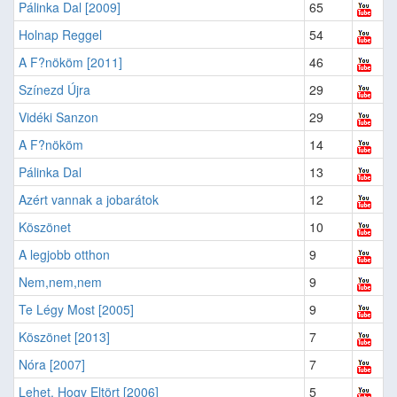
Pálinka Dal [2009]
65
Holnap Reggel
54
A F?nököm [2011]
46
Színezd Újra
29
Vidéki Sanzon
29
A F?nököm
14
Pálinka Dal
13
Azért vannak a jobarátok
12
Köszönet
10
A legjobb otthon
9
Nem,nem,nem
9
Te Légy Most [2005]
9
Köszönet [2013]
7
Nóra [2007]
7
Lehet, Hogy Eltört [2006]
5