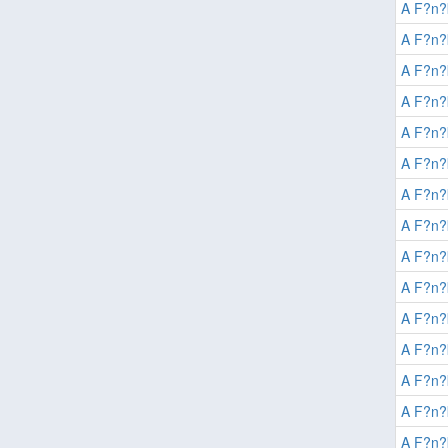
A F?n?
A F?n?
A F?n?
A F?n?
A F?n?
A F?n?
A F?n?
A F?n?
A F?n?
A F?n?
A F?n?
A F?n?
A F?n?
A F?n?
A F?n?