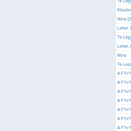
Te Lég
Köszön
Nóra [
Lehet, 
Te Lég
Lehet, 
Nóra
Te Lesz
A F?n
A F?n
A F?n
A F?n
A F?n
A F?n
A F?n