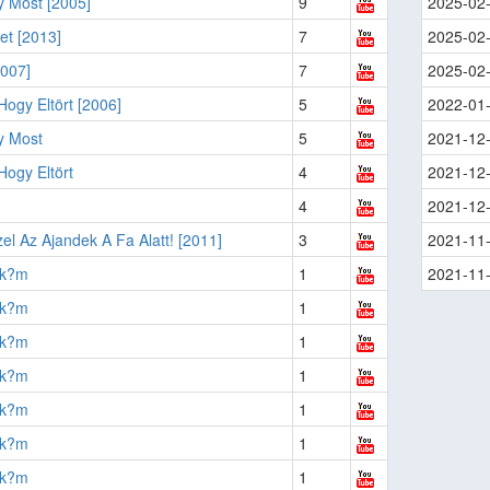
y Most [2005]
9
2025-02
et [2013]
7
2025-02
2007]
7
2025-02
Hogy Eltört [2006]
5
2022-01
y Most
5
2021-12
Hogy Eltört
4
2021-12
4
2021-12
el Az Ajandek A Fa Alatt! [2011]
3
2021-11
?k?m
1
2021-11
?k?m
1
?k?m
1
?k?m
1
?k?m
1
?k?m
1
?k?m
1