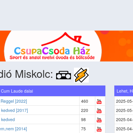
ió Miskolc:
Cum Laude dalai
Lehet, H
 Reggel [2022]
460
2025-05
 kedved [2017]
220
2025-05
e kedved
98
2025-04
m,nem [2014]
75
2025-04