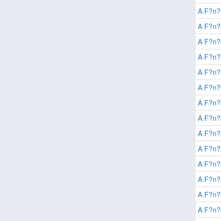
A F?n?
A F?n?
A F?n?
A F?n?
A F?n?
A F?n?
A F?n?
A F?n?
A F?n?
A F?n?
A F?n?
A F?n?
A F?n?
A F?n?