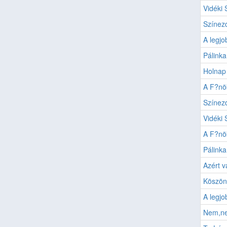
Vidéki 
Színezd
A legjo
Pálinka
Holnap
A F?nö
Színezd
Vidéki
A F?n
Pálinka
Azért v
Köszön
A legjo
Nem,n