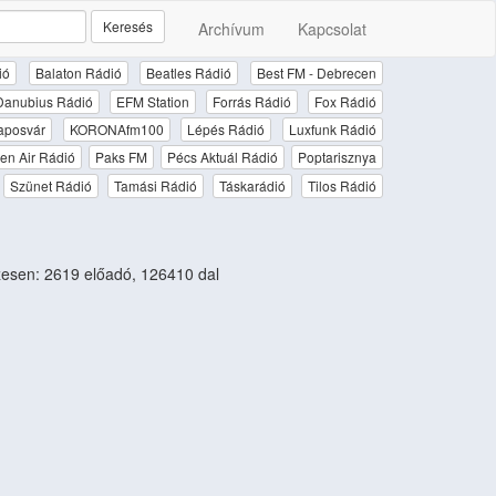
Keresés
Archívum
Kapcsolat
ió
Balaton Rádió
Beatles Rádió
Best FM - Debrecen
Danubius Rádió
EFM Station
Forrás Rádió
Fox Rádió
aposvár
KORONAfm100
Lépés Rádió
Luxfunk Rádió
en Air Rádió
Paks FM
Pécs Aktuál Rádió
Poptarisznya
Szünet Rádió
Tamási Rádió
Táskarádió
Tilos Rádió
esen: 2619 előadó, 126410 dal