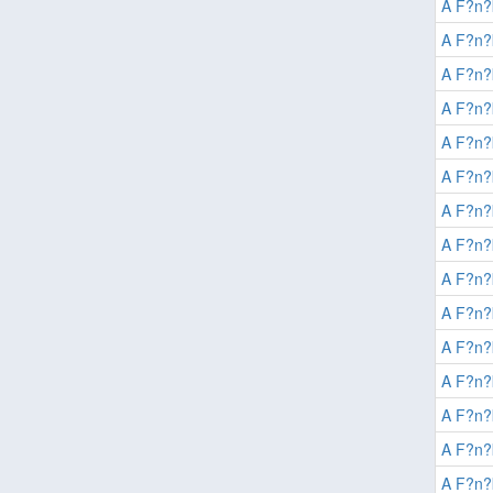
A F?n
A F?n
A F?n
A F?n
A F?n
A F?n
A F?n
A F?n
A F?n
A F?n
A F?n
A F?n?
A F?n?
A F?n?
A F?n?