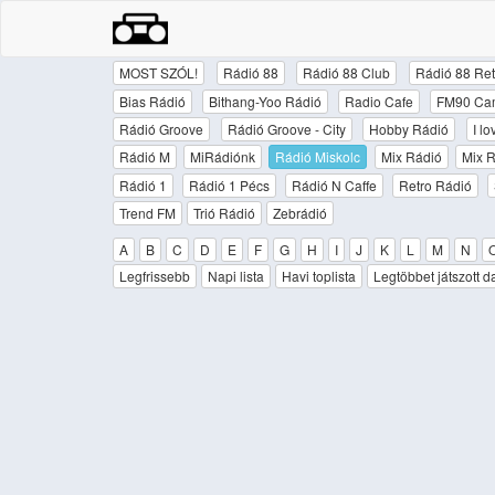
MOST SZÓL!
Rádió 88
Rádió 88 Club
Rádió 88 Ret
Bias Rádió
Bithang-Yoo Rádió
Radio Cafe
FM90 Ca
Rádió Groove
Rádió Groove - City
Hobby Rádió
I l
Rádió M
MiRádiónk
Rádió Miskolc
Mix Rádió
Mix R
Rádió 1
Rádió 1 Pécs
Rádió N Caffe
Retro Rádió
Trend FM
Trió Rádió
Zebrádió
A
B
C
D
E
F
G
H
I
J
K
L
M
N
Legfrissebb
Napi lista
Havi toplista
Legtöbbet játszott d