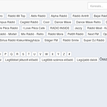
ro
Rádió 88 Top
Aktív Rádió
Alpha Rádió
Rádió Antritt
Bajai Rád
mpus Rádió
Cegléd Rádió
Cool
Dance Wave
Dance Wave Retro
ove Pécs Rádió
I Love Pécs Cafe
RADIO INSIDE
Jazzy
Rádió Most - K
ádió - Mixfall
Mix Rádió - Retro
Rádió Mora
Petőfi Rádió
Next FM
Op
Sirius Rádió Kiskunfélegyháza
Sláger FM
Rádió Smile
Super DJ Rádió
O
P
Q
R
S
T
U
V
W
X
Y
Z
#
Össz
al
Legtöbbet játszott előadó
Legtöbb számos előadó
Legújabb dalok