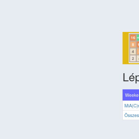
Lé
Weeken
MiA(C)r
Összes