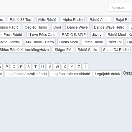
ro
Rádió 88 Top
Aktív Rádió
Alpha Rádió
Rádió Antritt
Bajai Rád
mpus Rádió
Cegléd Rádió
Cool
Dance Wave
Dance Wave Retro
ove Pécs Rádió
I Love Pécs Cafe
RADIO INSIDE
Jazzy
Rádió Most - K
ádió - Mixfall
Mix Rádió - Retro
Rádió Mora
Petőfi Rádió
Next FM
Op
Sirius Rádió Kiskunfélegyháza
Sláger FM
Rádió Smile
Super DJ Rádió
O
P
Q
R
S
T
U
V
W
X
Y
Z
#
Össz
al
Legtöbbet játszott előadó
Legtöbb számos előadó
Legújabb dalok