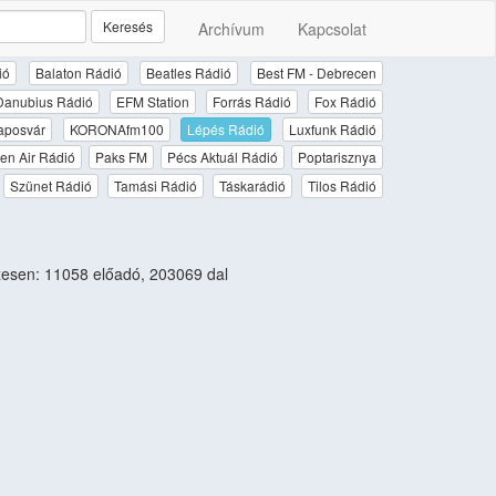
Keresés
Archívum
Kapcsolat
ió
Balaton Rádió
Beatles Rádió
Best FM - Debrecen
Danubius Rádió
EFM Station
Forrás Rádió
Fox Rádió
aposvár
KORONAfm100
Lépés Rádió
Luxfunk Rádió
en Air Rádió
Paks FM
Pécs Aktuál Rádió
Poptarisznya
Szünet Rádió
Tamási Rádió
Táskarádió
Tilos Rádió
esen: 11058 előadó, 203069 dal