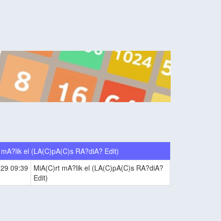
 mA?lik el (LA(C)pA(C)s RA?diA? Edit)
-29 09:39
MiA(C)rt mA?lik el (LA(C)pA(C)s RA?diA?
Edit)