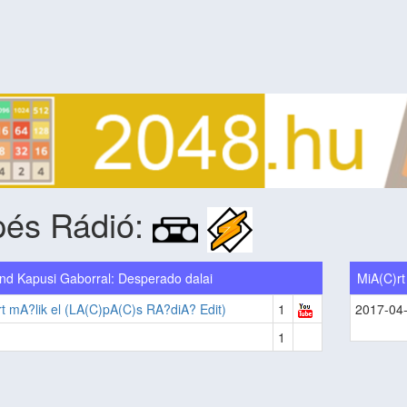
pés Rádió:
d Kapusi Gaborral: Desperado dalai
MiA(C)rt
t mA?lik el (LA(C)pA(C)s RA?diA? Edit)
1
2017-04
1