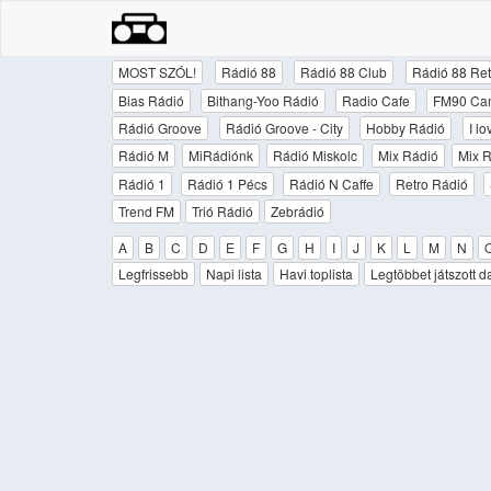
MOST SZÓL!
Rádió 88
Rádió 88 Club
Rádió 88 Ret
Bias Rádió
Bithang-Yoo Rádió
Radio Cafe
FM90 Ca
Rádió Groove
Rádió Groove - City
Hobby Rádió
I l
Rádió M
MiRádiónk
Rádió Miskolc
Mix Rádió
Mix R
Rádió 1
Rádió 1 Pécs
Rádió N Caffe
Retro Rádió
Trend FM
Trió Rádió
Zebrádió
A
B
C
D
E
F
G
H
I
J
K
L
M
N
Legfrissebb
Napi lista
Havi toplista
Legtöbbet játszott d