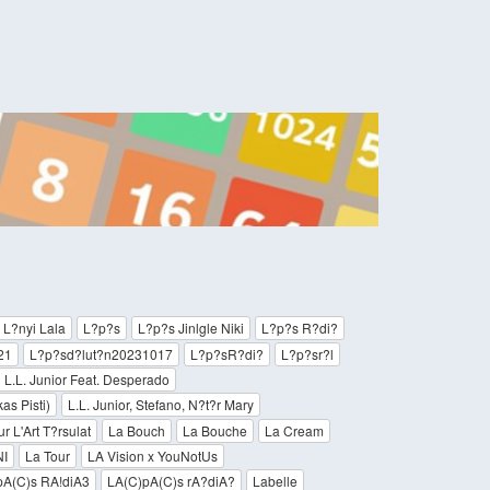
L?nyi Lala
L?p?s
L?p?s Jinlgle Niki
L?p?s R?di?
21
L?p?sd?lut?n20231017
L?p?sR?di?
L?p?sr?l
L.L. Junior Feat. Desperado
as Pisti)
L.L. Junior, Stefano, N?t?r Mary
ur L'Art T?rsulat
La Bouch
La Bouche
La Cream
I
La Tour
LA Vision x YouNotUs
pA(C)s RA!diA3
LA(C)pA(C)s rA?diA?
Labelle