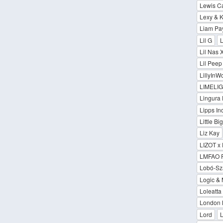
Lewis C
Lexy & K
Liam Pay
Lil G
Lil Nas 
Lil Pee
LillyInW
LIMELI
Lingura
Lipps Inc
Little Big
Liz Kay
LIZOT x
LMFAO F
Lobó-Sz
Logic &
Loleatta
London 
Lord
L