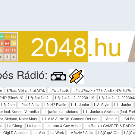
pés Rádió:
or
L?bas Viki x J?rai M?rk
L?ci J?tszik
L?ci J?tszik x T?th Andi x N?n?si?k
di? [SteeV-N]
L?p?sd?lel?tt
L?p?sd?lel?tt20230119
L?p?sd?lel?tt202304
l L?p?sre
L?szl? Attila
L?szl? Evelin
L. L. Junior
L.A. Style
L.L. Junior
ior feat. Kenedi Veronika
l.l. junior feat. stefano
L.L. Junior x Azahriah (feat. Fark
ior, Stefano, Nótár Mary
L.L.A.M.A, Ne-Yo, Carmen DeLeon
L'Amour
L'Art Po
te
La Giang
La Lana
La Lana & Guy Arthur
La Roux x GAMPER & DADON
n, Gigi D'Agostino
La Voix
La Work
LA?szlA? Attila
LA(C)pA(C)s
LA(C)