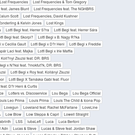
Lost Frequencies
Lost Frequencies & Tom Gregory
 feat. James Blunt
Lost Frequencies feat. The NGHBRS
Calum Scott
Lost Frequencies, David Kushner
Zonderling & Kelvin Jones
Lost Kings
a
Lotfi Begi feat. Herrer S?ra
Lotfi Begi feat. Herrer Sára
tfi Begi feat. Skorpi?
Lotfi Begi x B. Nagy R?ka
i x Cecilia Gault
Lotfi Begi x D?r Heni
Lotfi Begi x Freddie
spár Laci feat. Majka
Lotfi Begi x Irie Maffia
x Koll?nyi Zsuzsi feat. DR. BRS
 Begi x N?ksi feat. ?mokfut?k, DR. BRS
uzsi
Lotfi Begi x Roy feat. Kollányi Zsuzsi
uor
Lotfi Begi X Tamáska Gabi feat. Fluor
 feat. D?r Heni & Curtis
ice
Lotters vs. Discoservice
Lou Bega
Lou Bega Official
ouis Leo Prima
Louis Prima
Louis The Child & Icona Pop
Lovegun
Loveland feat. Rachel McFarlane
LoveLine
A
Low Blow
Low Steppa & Capri
Lowell Straight
abrinth
LSS
lubaLeft
Luca
Luca Bertoni
d Adn
Lucas & Steve
Lucas & Steve feat. Jordan Shaw