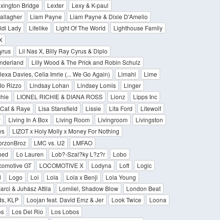
xington Bridge
Lexter
Lexy & K-paul
allagher
Liam Payne
Liam Payne & Dixie D'Amelio
idi Lady
Lifelike
Light Of The World
Lighthouse Family
X
Cyrus
Lil Nas X, Billy Ray Cyrus & Diplo
onderland
Lilly Wood & The Prick and Robin Schulz
exa Davies, Celia Imrie (... We Go Again)
Limahl
Lime
Jo Rizzo
Lindsay Lohan
Lindsey Lomis
Linger
chie
LIONEL RICHIE & DIANA ROSS
Lionz
Lipps Inc
a Cat & Raye
Lisa Stansfield
Lissie
Lita Ford
Litewolf
y
Living In A Box
Living Room
Livingroom
Livingston
ys
LIZOT x Holy Molly x Money For Nothing
orzonBroz
LMC vs. U2
LMFAO
nhed
Lo Lauren
Lob?-Szal?ky L?z?r
Lobo
comotive GT
LOCOMOTIVE X
Lodyna
Loft
Logic
d
Logo
Loi
Lola
Lola x Benji
Lola Young
rci & Juhász Attila
Lomiiel, Shadow Blow
London Beat
s, KLP
Loojan feat. David Emz & Jer
Look Twice
Loona
os
Los Del Rio
Los Lobos