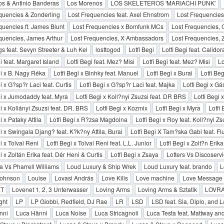
s & Antinio Banderas
Los Morenos
LOS SKELETEROS 'MARIACHI PUNK'
quencies & Zonderling
Lost Frequencies feat. Axel Ehnstrom
Lost Frequencies
quencies ft. James Blunt
Lost Frequencies x Bomfunk MCs
Lost Frequencies, 
quencies, James Arthur
Lost Frequencies, X Ambassadors
Lost Frequencies, 
gs feat. Sevyn Streeter & Luh Kel
losttogod
Lotfi Begi
Lotfi Begi feat. Calidor
i feat. Margaret Island
Lotfi Begi feat. Mez? Misi
Lotfi Begi feat. Mez? Misi
Lo
gi x B. Nagy Réka
Lotfi Begi x Binhky feat. Manuel
Lotfi Begi x Burai
Lotfi Beg
i x G?sp?r Laci feat. Curtis
Lotfi Begi x G?sp?r Laci feat. Majka
Lotfi Begi x Gá
gi x Jumodaddy feat. Myra
Lotfi Begi x Koll?nyi Zsuzsi feat. DR BRS
Lotfi Begi 
gi x Kollányi Zsuzsi feat. DR. BRS
Lotfi Begi x Kozmix
Lotfi Begi x Myra
Lotfi
i x Pataky Attila
Lotfi Begi x R?zsa Magdolna
Lotfi Begi x Roy feat. Koll?nyi Zs
gi x Swingala Djang? feat. K?k?ny Attila, Burai
Lotfi Begi X Tam?ska Gabi feat. Fl
i x Tolvai Reni
Lotfi Begi x Tolvai Reni feat. L.L. Junior
Lotfi Begi x Zolt?n Erika
i x Zoltán Erika feat. Dér Heni & Curtis
Lotfi Begi x Zsaya
Lotters Vs Discoserv
 Vs Pharrell Williams
Loud Luxury & Ship Wrek
Loud Luxury feat. brando
L
Johnson
Louise
Lovasi András
Love Kills
Love machine
Love Message
T
Lovenet 1, 2, 3 Unterwasser
Loving Arms
Loving Arms & Sztatik
LOVR
ght
LP
LP Giobbi, Redfield, DJ Rae
LR
LSD
LSD feat. Sia, Diplo, and L
nni
Luca Hänni
Luca Noise
Luca Stricagnoli
Luca Testa feat. Mattway an