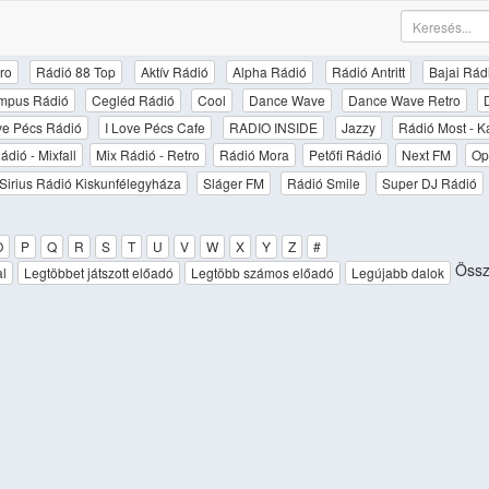
ro
Rádió 88 Top
Aktív Rádió
Alpha Rádió
Rádió Antritt
Bajai Rád
mpus Rádió
Cegléd Rádió
Cool
Dance Wave
Dance Wave Retro
ove Pécs Rádió
I Love Pécs Cafe
RADIO INSIDE
Jazzy
Rádió Most - K
ádió - Mixfall
Mix Rádió - Retro
Rádió Mora
Petőfi Rádió
Next FM
Op
Sirius Rádió Kiskunfélegyháza
Sláger FM
Rádió Smile
Super DJ Rádió
O
P
Q
R
S
T
U
V
W
X
Y
Z
#
Össz
al
Legtöbbet játszott előadó
Legtöbb számos előadó
Legújabb dalok