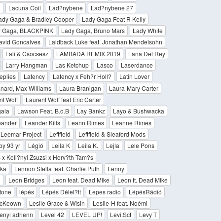
a
Lacuna Coil
Lad?nybene
Lad?nybene 27
ady Gaga & Bradley Cooper
Lady Gaga Feat R Kelly
y Gaga, BLACKPINK
Lady Gaga, Bruno Mars
Lady White
David Goncalves
Laidback Luke feat. Jonathan Mendelsohn
Lali & Csocsesz
LAMBADA REMIX 2019
Lana Del Rey
Larry Hangman
Las Ketchup
Lasco
Laserdance
eplies
Latency
Latency x Feh?r Holl?
Latin Lover
nard, Max Williams
Laura Branigan
Laura-Mary Carter
nt Wolf
Laurent Wolf feat Eric Carter
gala
Lawson Feat. B.o.B
Lay Bankz
Layo & Bushwacka
eander
Leander Kills
Leann Rimes
Leanne Rimes
Leemar Project
Leftfield
Leftfield & Sleaford Mods
y 93 yr
Légió
Leila K
Leila K.
Lejla
Lele Pons
 x Koll?nyi Zsuzsi x Horv?th Tam?s
oka
Lennon Stella feat. Charlie Puth
Lenny
n
Leon Bridges
Leon feat. Dead Mike
Leon ft. Dead Mike
tone
lépés
Lépés Délel?tt
Lepes radio
LépésRádió
McKeown
Leslie Grace & Wisin
Leslie-H feat. Noémi
enyi adrienn
Level 42
LEVEL UP!
Levi.Sct
Levy T