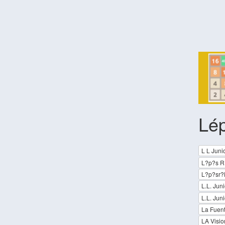
Lé
L L Juni
L?p?s R?
L?p?sr?
L.L. Jun
L.L. Jun
La Fuen
LA Visio