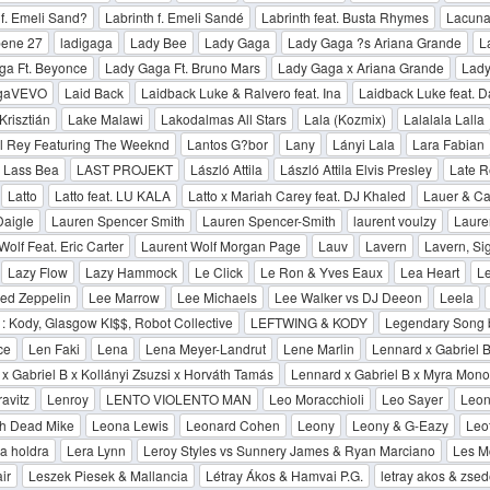
 f. Emeli Sand?
Labrinth f. Emeli Sandé
Labrinth feat. Busta Rhymes
Lacun
ene 27
ladigaga
Lady Bee
Lady Gaga
Lady Gaga ?s Ariana Grande
L
ga Ft. Beyonce
Lady Gaga Ft. Bruno Mars
Lady Gaga x Ariana Grande
Lad
gaVEVO
Laid Back
Laidback Luke & Ralvero feat. Ina
Laidback Luke feat. 
Krisztián
Lake Malawi
Lakodalmas All Stars
Lala (Kozmix)
Lalalala Lalla
l Rey Featuring The Weeknd
Lantos G?bor
Lany
Lányi Lala
Lara Fabian
Lass Bea
LAST PROJEKT
László Attila
László Attila Elvis Presley
Late R
Latto
Latto feat. LU KALA
Latto x Mariah Carey feat. DJ Khaled
Lauer & Ca
Daigle
Lauren Spencer Smith
Lauren Spencer-Smith
laurent voulzy
Laure
Wolf Feat. Eric Carter
Laurent Wolf Morgan Page
Lauv
Lavern
Lavern, Si
Lazy Flow
Lazy Hammock
Le Click
Le Ron & Yves Eaux
Lea Heart
L
ed Zeppelin
Lee Marrow
Lee Michaels
Lee Walker vs DJ Deeon
Leela
 : Kody, Glasgow KI$$, Robot Collective
LEFTWING & KODY
Legendary Song b
ce
Len Faki
Lena
Lena Meyer-Landrut
Lene Marlin
Lennard x Gabriel B
x Gabriel B x Kollányi Zsuzsi x Horváth Tamás
Lennard x Gabriel B x Myra Mon
avitz
Lenroy
LENTO VIOLENTO MAN
Leo Moracchioli
Leo Sayer
Leo
th Dead Mike
Leona Lewis
Leonard Cohen
Leony
Leony & G-Eazy
Leo
a holdra
Lera Lynn
Leroy Styles vs Sunnery James & Ryan Marciano
Les 
ir
Leszek Piesek & Mallancia
Létray Ákos & Hamvai P.G.
letray akos & zsed