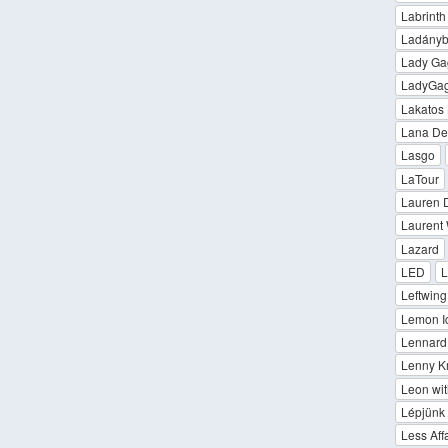
Labrinth
Ladányb
Lady Ga
LadyGa
Lakatos 
Lana De
Lasgo
LaTour
Lauren 
Laurent 
Lazard
LED
L
Leftwing
Lemon I
Lennard 
Lenny Kr
Leon wi
Lépjünk 
Less Affa