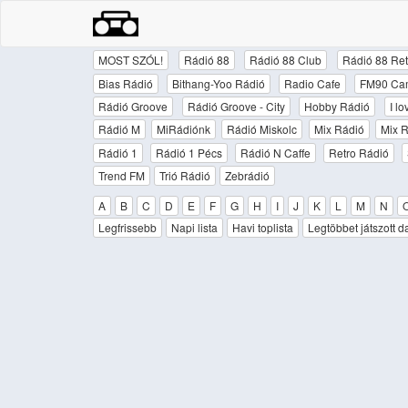
MOST SZÓL!
Rádió 88
Rádió 88 Club
Rádió 88 Ret
Bias Rádió
Bithang-Yoo Rádió
Radio Cafe
FM90 Ca
Rádió Groove
Rádió Groove - City
Hobby Rádió
I l
Rádió M
MiRádiónk
Rádió Miskolc
Mix Rádió
Mix R
Rádió 1
Rádió 1 Pécs
Rádió N Caffe
Retro Rádió
Trend FM
Trió Rádió
Zebrádió
A
B
C
D
E
F
G
H
I
J
K
L
M
N
Legfrissebb
Napi lista
Havi toplista
Legtöbbet játszott d