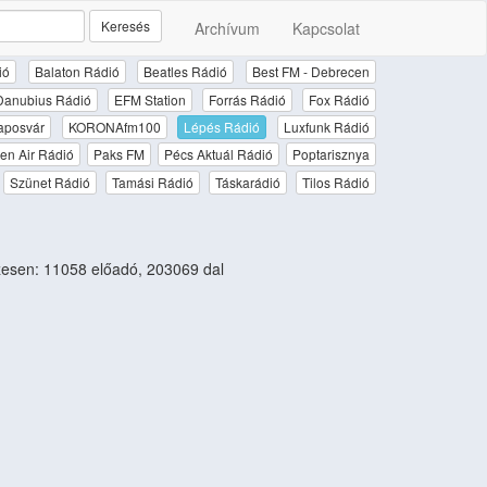
Keresés
Archívum
Kapcsolat
ió
Balaton Rádió
Beatles Rádió
Best FM - Debrecen
Danubius Rádió
EFM Station
Forrás Rádió
Fox Rádió
aposvár
KORONAfm100
Lépés Rádió
Luxfunk Rádió
en Air Rádió
Paks FM
Pécs Aktuál Rádió
Poptarisznya
Szünet Rádió
Tamási Rádió
Táskarádió
Tilos Rádió
esen: 11058 előadó, 203069 dal