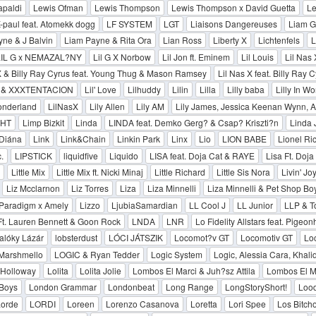
apaldi
Lewis Ofman
Lewis Thompson
Lewis Thompson x David Guetta
Le
-paul feat. Atomekk dogg
LF SYSTEM
LGT
Liaisons Dangereuses
Liam G
ne & J Balvin
Liam Payne & Rita Ora
Lian Ross
Liberty X
Lichtenfels
L
LIL G x NEMAZAL?NY
Lil G X Norbow
Lil Jon ft. Eminem
Lil Louis
Lil Nas 
X & Billy Ray Cyrus feat. Young Thug & Mason Ramsey
Lil Nas X feat. Billy Ray 
p & XXXTENTACION
Lil' Love
Lilhuddy
Lilin
Lilla
Lilly baba
Lilly In W
onderland
LilNasX
Lily Allen
Lily AM
Lily James, Jessica Keenan Wynn, Al
GHT
Limp Bizkit
Linda
LINDA feat. Demko Gerg? & Csap? Kriszti?n
Linda 
 Diána
Link
Link&Chain
Linkin Park
Linx
Lio
LION BABE
Lionel Ri
.
LIPSTICK
liquidfive
Liquido
LISA feat. Doja Cat & RAYE
Lisa Ft. Doj
Little Mix
Little Mix ft. Nicki Minaj
Little Richard
Little Sis Nora
Livin' Jo
Liz Mcclarnon
Liz Torres
Liza
Liza Minnelli
Liza Minnelli & Pet Shop Bo
 Paradigm x Amely
Lizzo
LjubiaSamardian
LL Cool J
LL Junior
LLP & T
t. Lauren Bennett & Goon Rock
LNDA
LNR
Lo Fidelity Allstars feat. Pigeo
alóky Lázár
lobsterdust
LÓCI JÁTSZIK
Locomot?v GT
Locomotiv GT
Lo
 Marshmello
LOGIC & Ryan Tedder
Logic System
Logic, Alessia Cara, Khali
 Holloway
Lolita
Lolita Jolie
Lombos El Marci & Juh?sz Attila
Lombos El Ma
Boys
London Grammar
Londonbeat
Long Range
LongStoryShort!
Lood
orde
LORDI
Loreen
Lorenzo Casanova
Loretta
Lori Spee
Los Bitch