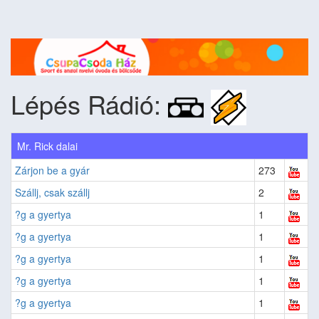
Lépés Rádió:
Mr. Rick dalai
Zárjon be a gyár
273
Szállj, csak szállj
2
?g a gyertya
1
?g a gyertya
1
?g a gyertya
1
?g a gyertya
1
?g a gyertya
1