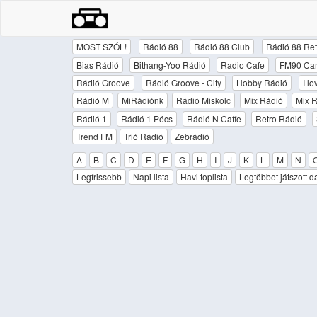
MOST SZÓL!
Rádió 88
Rádió 88 Club
Rádió 88 Ret
Bias Rádió
Bithang-Yoo Rádió
Radio Cafe
FM90 Ca
Rádió Groove
Rádió Groove - City
Hobby Rádió
I l
Rádió M
MiRádiónk
Rádió Miskolc
Mix Rádió
Mix R
Rádió 1
Rádió 1 Pécs
Rádió N Caffe
Retro Rádió
Trend FM
Trió Rádió
Zebrádió
A
B
C
D
E
F
G
H
I
J
K
L
M
N
Legfrissebb
Napi lista
Havi toplista
Legtöbbet játszott d