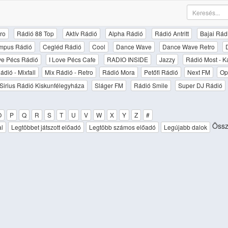
ro
Rádió 88 Top
Aktív Rádió
Alpha Rádió
Rádió Antritt
Bajai Rád
mpus Rádió
Cegléd Rádió
Cool
Dance Wave
Dance Wave Retro
ove Pécs Rádió
I Love Pécs Cafe
RADIO INSIDE
Jazzy
Rádió Most - K
ádió - Mixfall
Mix Rádió - Retro
Rádió Mora
Petőfi Rádió
Next FM
Op
Sirius Rádió Kiskunfélegyháza
Sláger FM
Rádió Smile
Super DJ Rádió
O
P
Q
R
S
T
U
V
W
X
Y
Z
#
Össz
al
Legtöbbet játszott előadó
Legtöbb számos előadó
Legújabb dalok