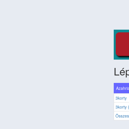
Lé
Azahria
3korty
3korty 
Összes