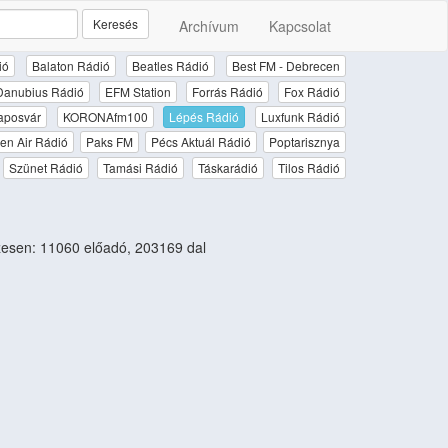
Keresés
Archívum
Kapcsolat
ió
Balaton Rádió
Beatles Rádió
Best FM - Debrecen
Danubius Rádió
EFM Station
Forrás Rádió
Fox Rádió
aposvár
KORONAfm100
Lépés Rádió
Luxfunk Rádió
en Air Rádió
Paks FM
Pécs Aktuál Rádió
Poptarisznya
Szünet Rádió
Tamási Rádió
Táskarádió
Tilos Rádió
esen: 11060 előadó, 203169 dal