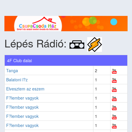
Lépés Rádió:
4F Club dalai
Tanga
2
Balatoni l?z
1
Elvesztem az eszem
1
F?lember vagyok
1
F?lember vagyok
1
F?lember vagyok
1
F?lember vagyok
1