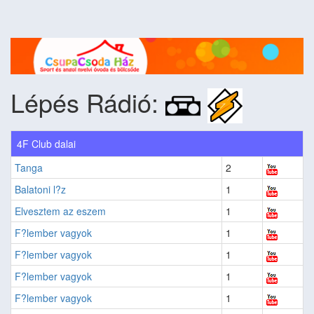
Lépés Rádió:
4F Club dalai
Tanga
2
Balatoni l?z
1
Elvesztem az eszem
1
F?lember vagyok
1
F?lember vagyok
1
F?lember vagyok
1
F?lember vagyok
1