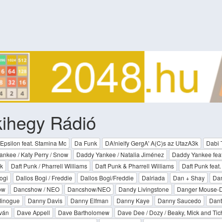
ihegy Rádió
Epsilon feat. Stamina Mc
Da Funk
DA!nielfy GergA' A(C)s az UtazA3k
Dabi 
nkee / Katy Perry / Snow
Daddy Yankee / Natalia Jiménez
Daddy Yankee feat
k
Daft Punk / Pharrell Williams
Daft Punk & Pharrell Williams
Daft Punk feat.
ogi
Dallos Bogi / Freddie
Dallos Bogi/Freddie
Dalriada
Dan + Shay
Da
ow
Dancshow / NEO
Dancshow/NEO
Dandy Livingstone
Danger Mouse-D
Minogue
Danny Davis
Danny Elfman
Danny Kaye
Danny Saucedo
Dan
ván
Dave Appell
Dave Bartholomew
Dave Dee / Dozy / Beaky, Mick and Tic