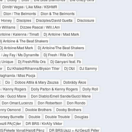
Dimitri Vegas / Like Mike / KSHMR
Dion / The Belmonts
Dion & The Belmonts
y Honey
Disciples
Disciples/David Guetta
Disclosure
e Williams
Dizzee Rascal / Will.I.Am
ntoine / Kalenna / Timati
Dj Antoine / Mad Mark
Dj Antoine & The Beat Shakers
Dj Antoine/Mad Mark
Dj Antoine/The Beat Shakers
 / Jay Fay / Ms Dynamite
Dj Fresh / Rita Ora
g Unique
Dj Fresh/Rita Ora
Dj Ganyani feat. Fb
er
DJ Khaled/Rihanna/Bryson Tiller
Dj Otzi
DJ Sammy
Daghamia / Miss Pooja
E
Do
Dobos Attila & Mary Zsuzsa
Dobrády Ákos
n / Kenny Rogers
Dolly Parton & Kenny Rogers
Dolly Roll
nde / Gucci Mane
Don Diablo/Emeli Sande/Gucci Mane
Don Omar/Lucenzo
Don Robertson
Don Rondo
nny Osmond
Doobie Brothers
Dooby Brothers
orsey Burnette
Double
Double Trouble
Douglas
szti PA(C)ter
DR BRS / KirA!ly Viktor
S/Fekete Vonat/Halott Pénz
DR BRS/Jazz + Az/Geszti Péter