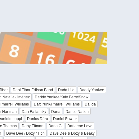
Tibor
Dabi Tibor Edison Band
Dada Life
Daddy Yankee
. Natalia Jiménez
Daddy Yankee/Katy Perry/Snow
 Pharrell Williams
Daft Punk/Pharrell Williams
Dalida
n Hartman
Dan Patlansky
Dana
Dance Nation
aniele Luppi
Danics Dóra
Daniel Powter
te Thomas
Dany Elfman
Dario G.
Darleene Love
h
Dave Dee / Dozy / Tich
Dave Dee & Dozy & Beaky