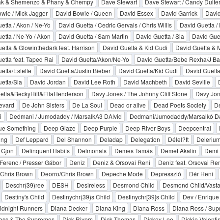
k & Shemenzo & Phany & Chempy
Dave Stewart
Dave Stewart / Candy Dulfe
wie / Mick Jagger
David Bowie / Queen
David Essex
David Garrick
David
etta / Akon / Ne-Yo
David Guetta / Cedric Gervais / Chris Willis
David Guetta / 
etta / Ne-Yo / Akon
David Guetta / Sam Martin
David Guetta / Sia
David Guet
etta & Glowinthedark feat. Harrison
David Guetta & Kid Cudi
David Guetta & 
etta feat. Taped Rai
David Guetta/Akon/Ne-Yo
David Guetta/Bebe Rexha/J Ba
etta/Estelle
David Guetta/Justin Bieber
David Guetta/Kid Cudi
David Guetta
etta/Sia
David Jordan
David Lee Roth
David Machbeth
David Seville
etta&BeckyHill&EllaHenderson
Davy Jones / The Johnny Cliff Stone
Davy Jon
evard
De John Sisters
De La Soul
Dead or alive
Dead Poets Society
D
i
Dedmani / Jumodaddy / MarsalkA3 DA!vid
Dedmani/Jumodaddy/Marsalkó D
ue Something
Deep Glaze
Deep Purple
Deep River Boys
Deepcentral
ing
Def Leppard
Del Shannon
Deladap
Delegation
Délel?tt
Deleriu
 Gjon
Delinquent Habits
Delmonats
Demes Tamás
Demet Akalin
Demi 
erenc / Presser Gábor
Deniz
Deniz & Orsovai Reni
Deniz feat. Orsovai Ren
 Chris Brown
Deorro/Chris Brown
Depeche Mode
Depresszió
Dér Heni
Deschr(39)ree
DESH
Desireless
Desmond Child
Desmond Child/Vasta
Destiny's Child
Destinychr(39)s Child
Destinychr[39]s Child
Dev / Enrique 
idnight Runners
Diana Decker
Diana King
Diana Ross
Diana Ross / Su
oss & The Supremes
Dick Rivers
Dick Thomas
Dickey Lee
Dickie Valenti