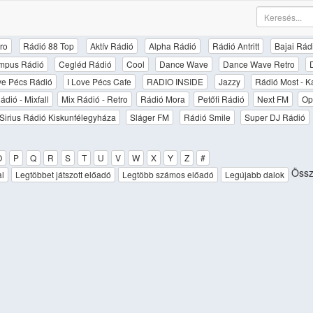
ro
Rádió 88 Top
Aktív Rádió
Alpha Rádió
Rádió Antritt
Bajai Rád
mpus Rádió
Cegléd Rádió
Cool
Dance Wave
Dance Wave Retro
ove Pécs Rádió
I Love Pécs Cafe
RADIO INSIDE
Jazzy
Rádió Most - K
ádió - Mixfall
Mix Rádió - Retro
Rádió Mora
Petőfi Rádió
Next FM
Op
Sirius Rádió Kiskunfélegyháza
Sláger FM
Rádió Smile
Super DJ Rádió
O
P
Q
R
S
T
U
V
W
X
Y
Z
#
Össz
al
Legtöbbet játszott előadó
Legtöbb számos előadó
Legújabb dalok