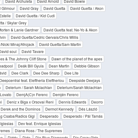
r
David Archuleta
David Arnold
David Bowie
 Gilmour
David Gray
David Guetta
David Guetta / Akon
Estelle
David Guetta / Kid Cudi
ta / Skylar Grey
Morten & Lanie Gardner
David Guetta feat. Ne-Yo & Akon
lvin
David Guetta/Cedric Gervais/Chris Willis
/Nicki Minaj/Afrojack
David Guetta/Sam Martin
David soul
David Tavare
es & The Johnny Cliff Stone
Dawn of the planet of the apes
eadpool
Deák Bill Gyula
Dean Martin
Debbie Gibson
ávid
Dee Clark
Dee Dee Sharp
Dee Lite
Deepcentral feat. Eleftheria Eleftheriou
Deepside Deejays
m
Delerium / Sarah Mclachlan
Delerium/Sarah Mclachlan
Lovato
DemjA(C)n Ferenc
Demjén Ferenc
i
Deniz x Biga x Orsovai Reni
Dennis Edwards
Deorro
Derek and the Dominos
Dermot Kennedy
Dés László
g Csaba/Radics Gigi
Desperado
Desperado / Pál Tamás
Iglesias
Dev feat. Enrique Iglesias
premes
Diana Ross / The Supremes
ne
Diddy
Dido
Die Blue Diamonds
Die Crazy Girls