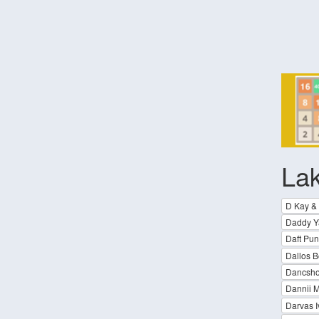
Lak
D Kay & 
Daddy Ya
Daft Pun
Dallos B
Dancsh
Dannii 
Darvas I