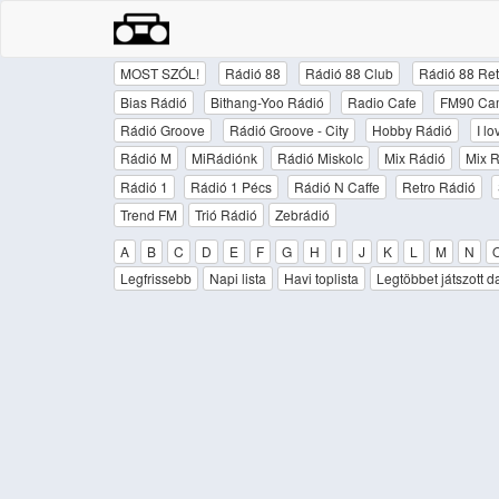
MOST SZÓL!
Rádió 88
Rádió 88 Club
Rádió 88 Ret
Bias Rádió
Bithang-Yoo Rádió
Radio Cafe
FM90 Ca
Rádió Groove
Rádió Groove - City
Hobby Rádió
I l
Rádió M
MiRádiónk
Rádió Miskolc
Mix Rádió
Mix R
Rádió 1
Rádió 1 Pécs
Rádió N Caffe
Retro Rádió
Trend FM
Trió Rádió
Zebrádió
A
B
C
D
E
F
G
H
I
J
K
L
M
N
Legfrissebb
Napi lista
Havi toplista
Legtöbbet játszott d