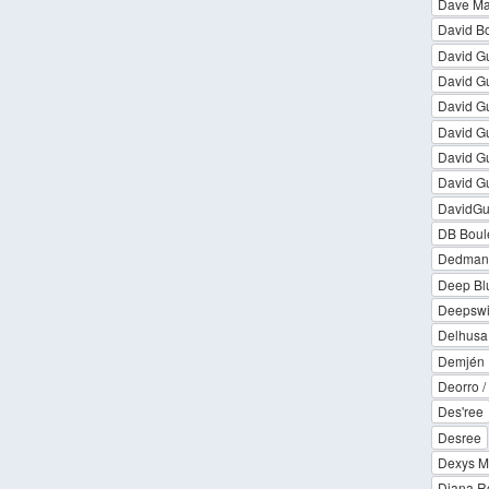
Dave Ma
David Bo
David Gu
David Gu
David Gu
David Gu
David Gu
David Gu
DavidGu
DB Boul
Dedman
Deep Bl
Deepsw
Delhusa
Demjén F
Deorro /
Des'ree
Desree
Dexys M
Diana R