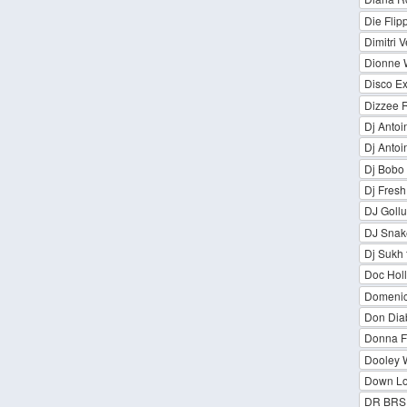
Die Flip
Dimitri 
Dionne 
Disco E
Dizzee R
Dj Antoi
Dj Antoi
Dj Bobo
Dj Fresh
DJ Goll
DJ Snak
Dj Sukh 
Doc Holl
Domeni
Don Dia
Donna F
Dooley 
Down L
DR BRS 