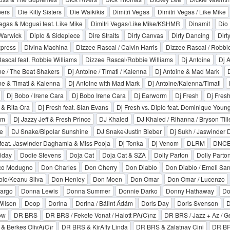
pers
Die Kitty Sisters
Die Waikikis
Dimitri Vegas
Dimitri Vegas / Like Mike
Vegas & Moguai feat. Like Mike
Dimitri Vegas/Like Mike/KSHMR
Dinamit
Dio
Warwick
Diplo & Sidepiece
Dire Straits
Dirty Canvas
Dirty Dancing
Dirt
xpress
Divina Machina
Dizzee Rascal / Calvin Harris
Dizzee Rascal / Robbi
ascal feat. Robbie Williams
Dizzee Rascal/Robbie Williams
Dj Antoine
Dj A
ne / The Beat Shakers
Dj Antoine / Timati / Kalenna
Dj Antoine & Mad Mark
ne & Timati & Kalenna
Dj Antoine with Mad Mark
Dj Antoine/Kalenna/Timati
Dj Bobo / Irene Cara
Dj Bobo Irene Cara
Dj Earworm
Dj Fresh
Dj Fresh
 & Rita Ora
Dj Fresh feat. Sian Evans
Dj Fresh vs. Diplo feat. Dominique Youn
um
Dj Jazzy Jeff & Fresh Prince
DJ Khaled
DJ Khaled / Rihanna / Bryson Till
e
DJ Snake/Bipolar Sunshine
DJ Snake/Justin Bieber
Dj Sukh / Jaswinder 
feat. Jaswinder Daghamia & Miss Pooja
Dj Tonka
Dj Venom
DLRM
DNC
iday
Dodie Stevens
Doja Cat
Doja Cat & SZA
Dolly Parton
Dolly Parto
co Modugno
Don Charles
Don Cherry
Don Diablo
Don Diablo / Emeli Sa
blo/Keanu Silva
Don Henley
Don Moen
Don Omar
Don Omar / Lucenzo
argo
Donna Lewis
Donna Summer
Donnie Darko
Donny Hathaway
Do
Wilson
Doop
Dorina
Dorina / Bálint Ádám
Doris Day
Doris Svenson
D
ow
DR BRS
DR BRS / Fekete Vonat / Halott PA(C)nz
DR BRS / Jazz + Az / Ge
& Berkes OlivA(C)r
DR BRS & KirA!ly Linda
DR BRS & Zalatnay Cini
DR BR