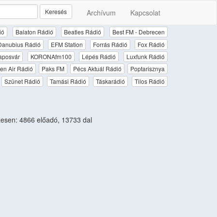
Keresés
Archívum
Kapcsolat
ió
Balaton Rádió
Beatles Rádió
Best FM - Debrecen
Danubius Rádió
EFM Station
Forrás Rádió
Fox Rádió
aposvár
KORONAfm100
Lépés Rádió
Luxfunk Rádió
en Air Rádió
Paks FM
Pécs Aktuál Rádió
Poptarisznya
Szünet Rádió
Tamási Rádió
Táskarádió
Tilos Rádió
esen: 4866 előadó, 13733 dal