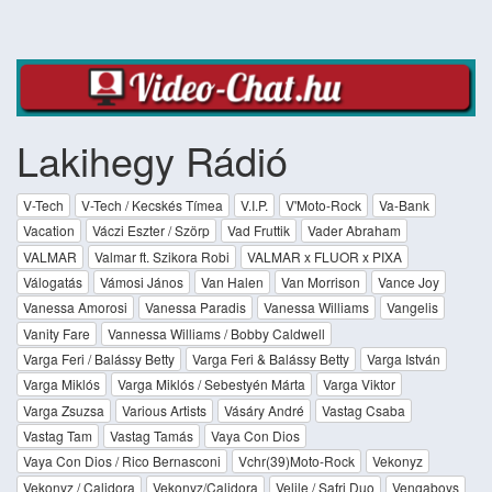
Lakihegy Rádió
V-Tech
V-Tech / Kecskés Tímea
V.I.P.
V'Moto-Rock
Va-Bank
Vacation
Váczi Eszter / Szörp
Vad Fruttik
Vader Abraham
VALMAR
Valmar ft. Szikora Robi
VALMAR x FLUOR x PIXA
Válogatás
Vámosi János
Van Halen
Van Morrison
Vance Joy
Vanessa Amorosi
Vanessa Paradis
Vanessa Williams
Vangelis
Vanity Fare
Vannessa Williams / Bobby Caldwell
Varga Feri / Balássy Betty
Varga Feri & Balássy Betty
Varga István
Varga Miklós
Varga Miklós / Sebestyén Márta
Varga Viktor
Varga Zsuzsa
Various Artists
Vásáry André
Vastag Csaba
Vastag Tam
Vastag Tamás
Vaya Con Dios
Vaya Con Dios / Rico Bernasconi
Vchr(39)Moto-Rock
Vekonyz
Vekonyz / Calidora
Vekonyz/Calidora
Velile / Safri Duo
Vengaboys