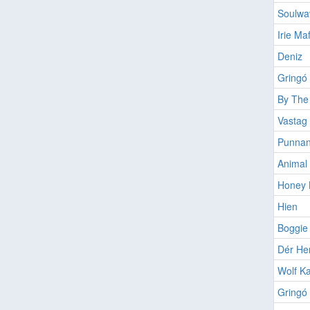
Soulwa
Irie Maf
Deniz
Gringó 
By The
Vastag
Punnan
Animal
Honey 
Hien
Boggie
Dér He
Wolf Ka
Gringó 