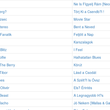
Ne Is FIgyelj Rám [Nec
erg?
Törj Ki a Csendb?l !
zsec
Movie Star
tereo
Bent a Neved
Fanatik
Feljött a Nap
Karszalagok
litz
I Feel
lfie
Halhatatlan Blues
The Berry
Körút
Tibor
Lásd a Csodát
nes
A Szélt?l Is Óvsz
Olivér
Els? Érintés
Beast
A Legnagyobb H?s
Macho
Jó Nekem [Wallas & Gabr