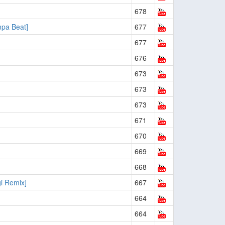
678
pa Beat]
677
677
676
673
673
673
671
670
669
668
gi Remix]
667
664
664