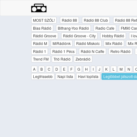
MOST SZÓL!
Rádió 88
Rádió 88 Club
Rádió 88 Ret
Bias Rádió
Bithang-Yoo Rádió
Radio Cafe
FM90 Ca
Rádió Groove
Rádió Groove - City
Hobby Rádió
I l
Rádió M
MiRádiónk
Rádió Miskolc
Mix Rádió
Mix R
Rádió 1
Rádió 1 Pécs
Rádió N Caffe
Retro Rádió
Trend FM
Trió Rádió
Zebrádió
A
B
C
D
E
F
G
H
I
J
K
L
M
N
Legfrissebb
Napi lista
Havi toplista
Legtöbbet játszott d