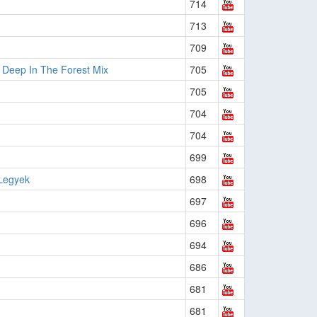
714
713
709
 Deep In The Forest Mix
705
705
704
704
699
Legyek
698
697
696
694
686
681
681