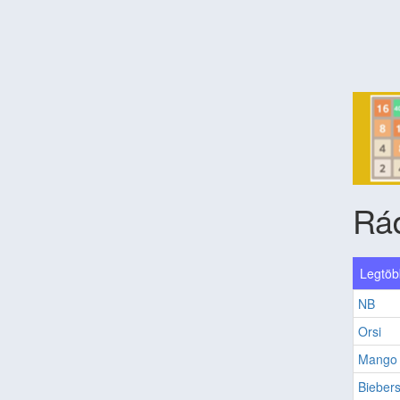
Rád
Legtöbb
NB
Orsi
Mango B
Bieber