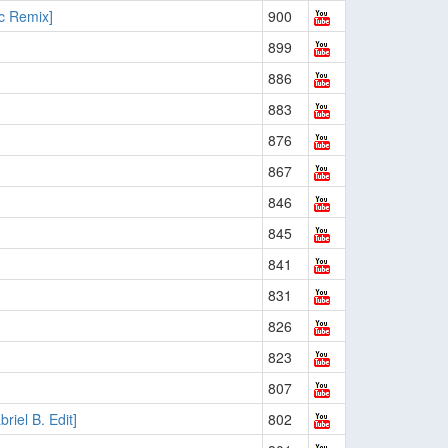
c Remix]
900
899
886
883
876
867
846
845
841
831
826
823
807
iel B. Edit]
802