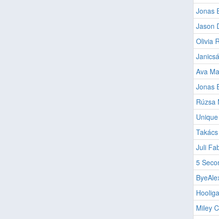
Jonas 
Jason 
Olivia 
Janics
Ava Ma
Jonas B
Rúzsa 
Unique
Takács 
Juli Fa
5 Seco
ByeAlex
Hoolig
Miley C