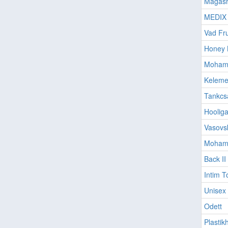
Magash
MEDIX
Vad Fru
Honey 
Moham
Keleme
Tankcs
Hoolig
Vasovsk
Moham
Back II
Intim T
Unisex
Odett
Plastik