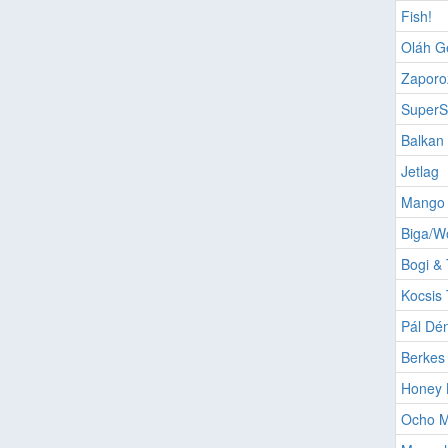
Fish!
Oláh G
Zaporo
SuperS
Balkan 
Jetlag
Mango B
Biga/Wo
Bogi & 
Kocsis 
Pál Dé
Berkes 
Honey 
Ocho 