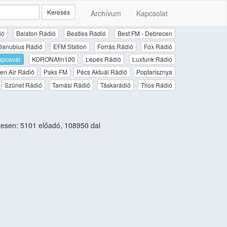
Keresés
Archívum
Kapcsolat
ió
Balaton Rádió
Beatles Rádió
Best FM - Debrecen
Danubius Rádió
EFM Station
Forrás Rádió
Fox Rádió
aposvár
KORONAfm100
Lépés Rádió
Luxfunk Rádió
en Air Rádió
Paks FM
Pécs Aktuál Rádió
Poptarisznya
Szünet Rádió
Tamási Rádió
Táskarádió
Tilos Rádió
esen: 5101 előadó, 108950 dal