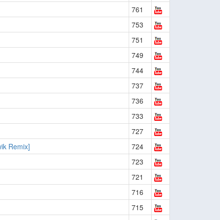
761
753
751
749
744
737
736
733
727
ik Remix]
724
723
721
716
715