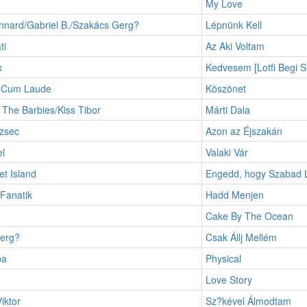
My Love
nnard/Gabriel B./Szakács Gerg?
Lépnünk Kell
ti
Az Aki Voltam
x
Kedvesem [Lotfi Begi S
 Cum Laude
Köszönet
The Barbies/Kiss Tibor
Márti Dala
zsec
Azon az Éjszakán
l
Valaki Vár
t Island
Engedd, hogy Szabad 
Fanatik
Hadd Menjen
Cake By The Ocean
erg?
Csak Állj Mellém
pa
Physical
d
Love Story
iktor
Sz?kével Álmodtam