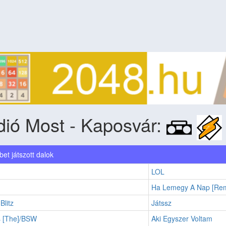
ió Most - Kaposvár:
et játszott dalok
LOL
Ha Lemegy A Nap [Rem
litz
Játssz
s [The]/BSW
Aki Egyszer Voltam