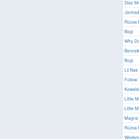
Diaz M
Janics
Rúzsa 
Bogi
Why Do
Bencsi
Bogi
Lil Nas
Follow
Kowals
Little M
Little M
Magna
Rúzsa 
Weeknd