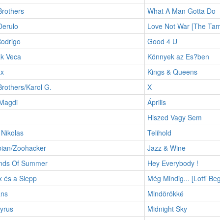
Brothers
What A Man Gotta Do
Derulo
Love Not War [The Tam
Rodrigo
Good 4 U
ák Veca
Könnyek az Es?ben
x
Kings & Queens
rothers/Karol G.
X
Magdi
Április
Hiszed Vagy Sem
Nikolas
Telihold
bian/Zoohacker
Jazz & Wine
nds Of Summer
Hey Everybody !
 és a Slepp
Még Mindig... [Lotfi Be
ans
Mindörökké
yrus
Midnight Sky