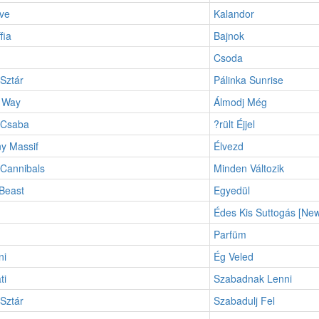
ve
Kalandor
fia
Bajnok
Csoda
Sztár
Pálinka Sunrise
 Way
Álmodj Még
 Csaba
?rült Éjjel
y Massif
Élvezd
 Cannibals
Minden Változik
Beast
Egyedül
Édes Kis Suttogás [New
Parfüm
ni
Ég Veled
ti
Szabadnak Lenni
Sztár
Szabadulj Fel