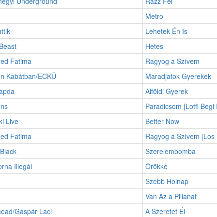
egyi Underground
Rázz Fel
Metro
ttik
Lehetek Én Is
Beast
Hetes
ed Fatima
Ragyog a Szívem
n Kabátban/ECKÜ
Maradjatok Gyerekek
apda
Alföldi Gyerek
ans
Paradicsom [Lotfi Begi
i Live
Better Now
ed Fatima
Ragyog a Szívem [Los T
 Black
Szerelembomba
orna Illegál
Örökké
Szebb Holnap
Van Az a Pillanat
head/Gáspár Laci
A Szeretet Él