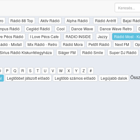
ro
Rádió 88 Top
Aktív Rádió
Alpha Rádió
Rádió Antritt
Bajai Rád
mpus Rádió
Cegléd Rádió
Cool
Dance Wave
Dance Wave Retro
ove Pécs Rádió
I Love Pécs Cafe
RADIO INSIDE
Jazzy
Rádió Most - K
ádió - Mixfall
Mix Rádió - Retro
Rádió Mora
Petőfi Rádió
Next FM
Op
Sirius Rádió Kiskunfélegyháza
Sláger FM
Rádió Smile
Super DJ Rádió
O
P
Q
R
S
T
U
V
W
X
Y
Z
#
Össz
al
Legtöbbet játszott előadó
Legtöbb számos előadó
Legújabb dalok