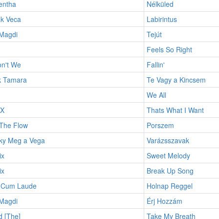
entha
Nélküled
ák Veca
Labirintus
Magdi
Tejút
Feels So Right
n't We
Fallin'
k Tamara
Te Vagy a Kincsem
We All
 X
Thats What I Want
 The Flow
Porszem
ky Meg a Vega
Varázsszavak
ix
Sweet Melody
ix
Break Up Song
 Cum Laude
Holnap Reggel
Magdi
Érj Hozzám
 [The]
Take My Breath