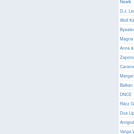
Newik
D.J. Le
Wolf Ka
Byeale
Magna
Anna & 
Zaporo
Carame
Margare
Balkan 
DNCE
Rácz G
Dua Li
Amigo
Varga V