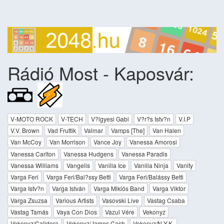
Rádió Most - Kaposvár:
V-MOTO ROCK
V-TECH
V?lgyesi Gabi
V?r?s Istv?n
V.I.P
V.V. Brown
Vad Fruttik
Valmar
Vamps [The]
Van Halen
Van McCoy
Van Morrison
Vance Joy
Vanessa Amorosi
Vanessa Carlton
Vanessa Hudgens
Vanessa Paradis
Vanessa Williams
Vangelis
Vanilla Ice
Vanilla Ninja
Vanity
Varga Feri
Varga Feri/Bal?ssy Betti
Varga Feri/Balássy Betti
Varga Istv?n
Varga István
Varga Miklós Band
Varga Viktor
Varga Zsuzsa
Various Artists
Vasovski Live
Vastag Csaba
Vastag Tamás
Vaya Con Dios
Vazul Vére
Vekonyz
Vekonyz/Calidora
Vekonyz/James Cash
Vekonyz/N.Y.K.