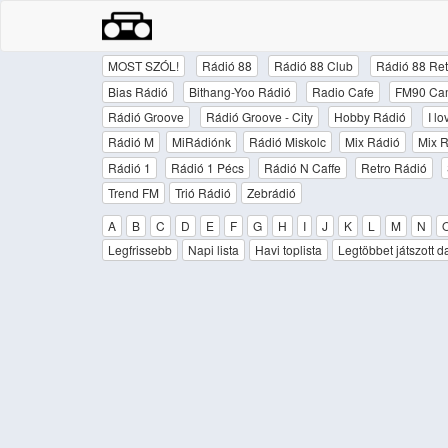
MOST SZÓL!
Rádió 88
Rádió 88 Club
Rádió 88 Ret
Bias Rádió
Bithang-Yoo Rádió
Radio Cafe
FM90 Ca
Rádió Groove
Rádió Groove - City
Hobby Rádió
I l
Rádió M
MiRádiónk
Rádió Miskolc
Mix Rádió
Mix R
Rádió 1
Rádió 1 Pécs
Rádió N Caffe
Retro Rádió
Trend FM
Trió Rádió
Zebrádió
A
B
C
D
E
F
G
H
I
J
K
L
M
N
Legfrissebb
Napi lista
Havi toplista
Legtöbbet játszott d