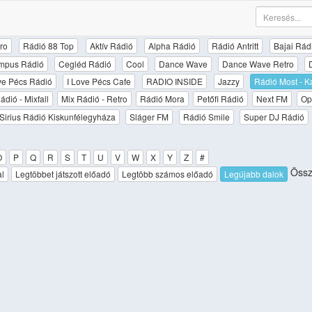
ro
Rádió 88 Top
Aktív Rádió
Alpha Rádió
Rádió Antritt
Bajai Rád
mpus Rádió
Cegléd Rádió
Cool
Dance Wave
Dance Wave Retro
ove Pécs Rádió
I Love Pécs Cafe
RADIO INSIDE
Jazzy
Rádió Most - K
ádió - Mixfall
Mix Rádió - Retro
Rádió Mora
Petőfi Rádió
Next FM
Op
Sirius Rádió Kiskunfélegyháza
Sláger FM
Rádió Smile
Super DJ Rádió
O
P
Q
R
S
T
U
V
W
X
Y
Z
#
Össz
al
Legtöbbet játszott előadó
Legtöbb számos előadó
Legújabb dalok