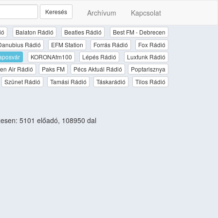
Keresés
Archívum
Kapcsolat
ió
Balaton Rádió
Beatles Rádió
Best FM - Debrecen
Danubius Rádió
EFM Station
Forrás Rádió
Fox Rádió
aposvár
KORONAfm100
Lépés Rádió
Luxfunk Rádió
en Air Rádió
Paks FM
Pécs Aktuál Rádió
Poptarisznya
Szünet Rádió
Tamási Rádió
Táskarádió
Tilos Rádió
esen: 5101 előadó, 108950 dal