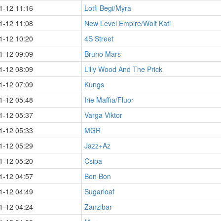
1-12 11:16
Lotfi Begi/Myra
1-12 11:08
New Level Empire/Wolf Kati
1-12 10:20
4S Street
1-12 09:09
Bruno Mars
1-12 08:09
Lilly Wood And The Prick
1-12 07:09
Kungs
1-12 05:48
Irie Maffia/Fluor
1-12 05:37
Varga Viktor
1-12 05:33
MGR
1-12 05:29
Jazz+Az
1-12 05:20
Csipa
1-12 04:57
Bon Bon
1-12 04:49
Sugarloaf
1-12 04:24
Zanzibar