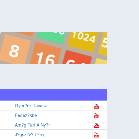
Gyer?nk Tavasz
Fedez?kbe
Am?g Tart A Ny?r
J?gsz?v? L?ny