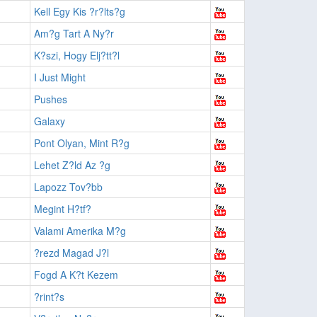
Kell Egy Kis ?r?lts?g
Am?g Tart A Ny?r
K?szi, Hogy Elj?tt?l
I Just Might
Pushes
Galaxy
Pont Olyan, Mint R?g
Lehet Z?ld Az ?g
Lapozz Tov?bb
Megint H?tf?
Valami Amerika M?g
?rezd Magad J?l
Fogd A K?t Kezem
?rint?s