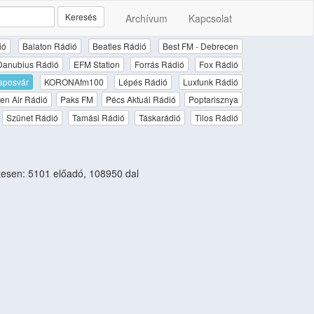
Keresés
Archívum
Kapcsolat
ió
Balaton Rádió
Beatles Rádió
Best FM - Debrecen
Danubius Rádió
EFM Station
Forrás Rádió
Fox Rádió
aposvár
KORONAfm100
Lépés Rádió
Luxfunk Rádió
en Air Rádió
Paks FM
Pécs Aktuál Rádió
Poptarisznya
Szünet Rádió
Tamási Rádió
Táskarádió
Tilos Rádió
esen: 5101 előadó, 108950 dal