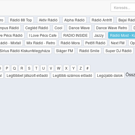
ro
Rádió 88 Top
Aktív Rádió
Alpha Rádió
Rádió Antritt
Bajai Rád
mpus Rádió
Cegléd Rádió
Cool
Dance Wave
Dance Wave Retro
ove Pécs Rádió
I Love Pécs Cafe
RADIO INSIDE
Jazzy
Rádió Most - K
ádió - Mixfall
Mix Rádió - Retro
Rádió Mora
Petőfi Rádió
Next FM
Op
Sirius Rádió Kiskunfélegyháza
Sláger FM
Rádió Smile
Super DJ Rádió
O
P
Q
R
S
T
U
V
W
X
Y
Z
#
Össz
al
Legtöbbet játszott előadó
Legtöbb számos előadó
Legújabb dalok