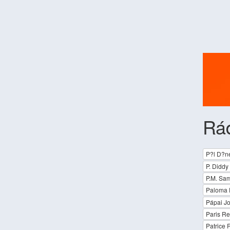
Rád
P?l D?n
P. Diddy
P.M. Sa
Paloma 
Pápai Jo
Paris R
Patrice