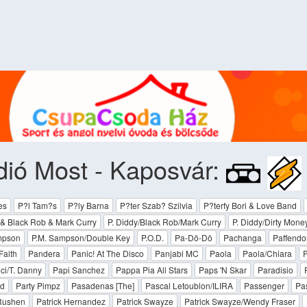
ió Most - Kaposvár:
es
P?l Tam?s
P?ly Barna
P?ter Szab? Szilvia
P?terfy Bori & Love Band
 & Black Rob & Mark Curry
P. Diddy/Black Rob/Mark Curry
P. Diddy/Dirty Mone
mpson
P.M. Sampson/Double Key
P.O.D.
Pa-Dö-Dö
Pachanga
Paffendor
Faith
Pandera
Panic! At The Disco
Panjabi MC
Paola
Paola/Chiara
P
ci/T. Danny
Papi Sanchez
Pappa Pia All Stars
Paps 'N Skar
Paradisio
ed
Party Pimpz
Pasadenas [The]
Pascal Letoublon/ILIRA
Passenger
Pas
 Rushen
Patrick Hernandez
Patrick Swayze
Patrick Swayze/Wendy Fraser