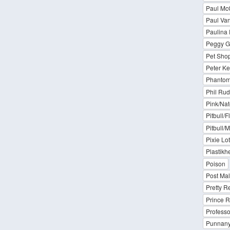
Paul Mc
Paul Va
Paulina
Peggy G
Pet Shop
Peter Ke
Phanto
Phil Ru
Pink/Na
Pitbull/
Pitbull/
Pixie Lot
Plastikh
Poison
Post Ma
Pretty R
Prince R
Professo
Punnany 