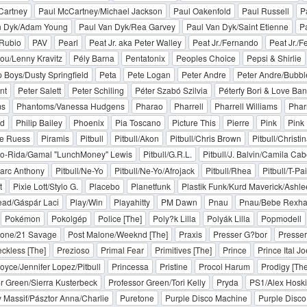
Cartney
Paul McCartney/Michael Jackson
Paul Oakenfold
Paul Russell
P
n Dyk/Adam Young
Paul Van Dyk/Rea Garvey
Paul Van Dyk/Saint Etienne
P
 Rubio
PAV
Pearl
Peat Jr. aka Peter Walley
Peat Jr./Fernando
Peat Jr./F
ou/Lenny Kravitz
Pély Barna
Pentatonix
Peoples Choice
Pepsi & Shirlie
 Boys/Dusty Springfield
Peta
Pete Logan
Peter Andre
Peter Andre/Bubbl
nt
Peter Salett
Peter Schiling
Péter Szabó Szilvia
Péterfy Bori & Love Ba
ms
Phantoms/Vanessa Hudgens
Pharao
Pharrell
Pharrell Williams
Phar
dd
Philip Bailey
Phoenix
Pia Toscano
Picture This
Pierre
Pink
Pink 
te Ruess
Piramis
Pitbull
Pitbull/Akon
Pitbull/Chris Brown
Pitbull/Christi
Flo-Rida/Gamal "LunchMoney" Lewis
Pitbull/G.R.L.
Pitbull/J. Balvin/Camila Cab
Marc Anthony
Pitbull/Ne-Yo
Pitbull/Ne-Yo/Afrojack
Pitbull/Rhea
Pitbull/T-Pa
t
Pixie Lott/Stylo G.
Placebo
Planetfunk
Plastik Funk/Kurd Maverick/Ashlee
ead/Gáspár Laci
Play/Win
Playahitty
PM Dawn
Pnau
Pnau/Bebe Rexha
Pokémon
Pokolgép
Police [The]
Poly?k Lilla
Polyák Lilla
Popmodell
lone/21 Savage
Post Malone/Weeknd [The]
Praxis
Presser G?bor
Presse
eckless [The]
Prezioso
Primal Fear
Primitives [The]
Prince
Prince Ital Jo
oyce/Jennifer Lopez/Pitbull
Princessa
Pristine
Procol Harum
Prodigy [The
r Green/Sierra Kusterbeck
Professor Green/Tori Kelly
Pryda
PS1/Alex Hosk
Massif/Pásztor Anna/Charlie
Puretone
Purple Disco Machine
Purple Disc