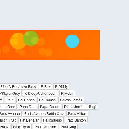
P?terfy Bori/Love Band
P. Box
P. Diddy
y/Skylar Grey
P. Diddy/Usher/Loon
P. Mobil
f
Pain
Pál Dénes
Pál Tamás
Palcsó Tamás
apa Bear
Papa Dee
Papa Roach
Pápai Joci/Lotfi Begi
Paris Avenue
Paris Avenue/Robin One
Paris Hilton
sion Fruit
Pat Benatar
Patikadomb
Pato Banton
Patsy
Patty Ryan
Paul Johnson
Paul King