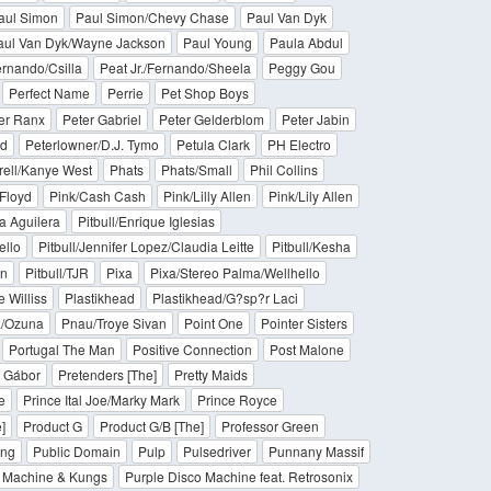
aul Simon
Paul Simon/Chevy Chase
Paul Van Dyk
aul Van Dyk/Wayne Jackson
Paul Young
Paula Abdul
ernando/Csilla
Peat Jr./Fernando/Sheela
Peggy Gou
Perfect Name
Perrie
Pet Shop Boys
er Ranx
Peter Gabriel
Peter Gelderblom
Peter Jabin
nd
Peterlowner/D.J. Tymo
Petula Clark
PH Electro
rell/Kanye West
Phats
Phats/Small
Phil Collins
Floyd
Pink/Cash Cash
Pink/Lilly Allen
Pink/Lily Allen
na Aguilera
Pitbull/Enrique Iglesias
ello
Pitbull/Jennifer Lopez/Claudia Leitte
Pitbull/Kesha
in
Pitbull/TJR
Pixa
Pixa/Stereo Palma/Wellhello
 Williss
Plastikhead
Plastikhead/G?sp?r Laci
/Ozuna
Pnau/Troye Sivan
Point One
Pointer Sisters
Portugal The Man
Positive Connection
Post Malone
r Gábor
Pretenders [The]
Pretty Maids
e
Prince Ital Joe/Marky Mark
Prince Royce
]
Product G
Product G/B [The]
Professor Green
ing
Public Domain
Pulp
Pulsedriver
Punnany Massif
o Machine & Kungs
Purple Disco Machine feat. Retrosonix