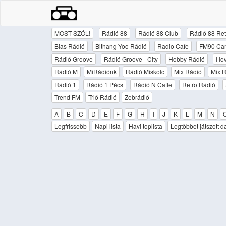
MOST SZÓL!
Rádió 88
Rádió 88 Club
Rádió 88 Ret
Bias Rádió
Bithang-Yoo Rádió
Radio Cafe
FM90 Ca
Rádió Groove
Rádió Groove - City
Hobby Rádió
I l
Rádió M
MiRádiónk
Rádió Miskolc
Mix Rádió
Mix R
Rádió 1
Rádió 1 Pécs
Rádió N Caffe
Retro Rádió
Trend FM
Trió Rádió
Zebrádió
A
B
C
D
E
F
G
H
I
J
K
L
M
N
Legfrissebb
Napi lista
Havi toplista
Legtöbbet játszott d