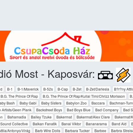
ió Most - Kaposvár:
ed
B-1
B-1/Maverick
B-52s
B-Cap
B-Zet
B-Zet/Darlesia
B?r?ny Atti
B.G. The Prince Of Rap
B.G. The Prince Of Rap/Kullai Timi/Chrizz Morisson
B.
aby Bash
Baby Gabi
Baby Sisters
Babylon Zoo
Baccara
Bachman-Turne
 Artists/Geen Plank
Backstreet Boys
Bad Boys Blue
Bad Company
Bad S
en
Bahamadia
Bailey Tzuke
Bakermat
Bakermat/Alex Clare
Bakermat/K
 Sound Collective
Balkan Fanatik
Banai Viktor
Bananarama
Band Aid
B
ttila/Antonyo/Virág
Barb Wire Dolls
Barbara Tucker
Barbee
Barbra Strei