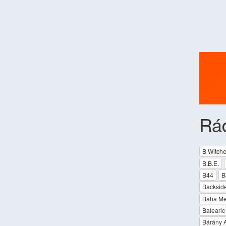
Rád
B Witch
B.B.E.
B44
B
Backside
Baha M
Balearic
Bárány A