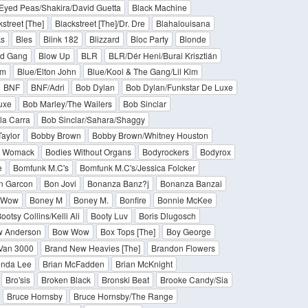
Eyed Peas/Shakira/David Guetta
Black Machine
street [The]
Blackstreet [The]/Dr. Dre
Blahalouisana
ks
Bles
Blink 182
Blizzard
Bloc Party
Blonde
d Gang
Blow Up
BLR
BLR/Dér Heni/Burai Krisztián
em
Blue/Elton John
Blue/Kool & The Gang/Lil Kim
BNF
BNF/Adri
Bob Dylan
Bob Dylan/Funkstar De Luxe
uxe
Bob Marley/The Wailers
Bob Sinclar
la Carra
Bob Sinclar/Sahara/Shaggy
aylor
Bobby Brown
Bobby Brown/Whitney Houston
 Womack
Bodies Without Organs
Bodyrockers
Bodyrox
e
Bomfunk M.C's
Bomfunk M.C's/Jessica Folcker
n Garcon
Bon Jovi
Bonanza Banz?j
Bonanza Banzai
w Wow
Boney M
Boney M.
Bonfire
Bonnie McKee
ootsy Collins/Kelli Ali
Booty Luv
Boris Dlugosch
 Anderson
Bow Wow
Box Tops [The]
Boy George
Van 3000
Brand New Heavies [The]
Brandon Flowers
enda Lee
Brian McFadden
Brian McKnight
Bro'sis
Broken Black
Bronski Beat
Brooke Candy/Sia
Bruce Hornsby
Bruce Hornsby/The Range