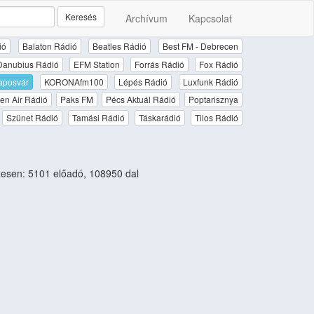
Keresés
Archívum
Kapcsolat
ió
Balaton Rádió
Beatles Rádió
Best FM - Debrecen
Danubius Rádió
EFM Station
Forrás Rádió
Fox Rádió
aposvár
KORONAfm100
Lépés Rádió
Luxfunk Rádió
en Air Rádió
Paks FM
Pécs Aktuál Rádió
Poptarisznya
Szünet Rádió
Tamási Rádió
Táskarádió
Tilos Rádió
esen: 5101 előadó, 108950 dal