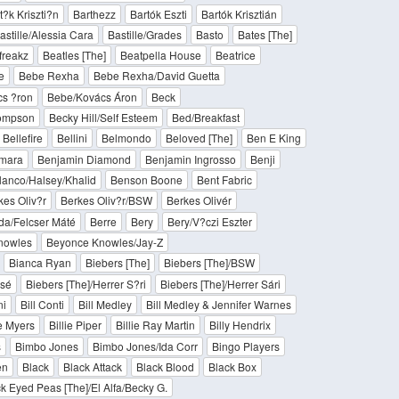
t?k Kriszti?n
Barthezz
Bartók Eszti
Bartók Krisztián
astille/Alessia Cara
Bastille/Grades
Basto
Bates [The]
freakz
Beatles [The]
Beatpella House
Beatrice
e
Bebe Rexha
Bebe Rexha/David Guetta
s ?ron
Bebe/Kovács Áron
Beck
hompson
Becky Hill/Self Esteem
Bed/Breakfast
Bellefire
Bellini
Belmondo
Beloved [The]
Ben E King
amara
Benjamin Diamond
Benjamin Ingrosso
Benji
lanco/Halsey/Khalid
Benson Boone
Bent Fabric
kes Oliv?r
Berkes Oliv?r/BSW
Berkes Olivér
a/Felcser Máté
Berre
Bery
Bery/V?czi Eszter
nowles
Beyonce Knowles/Jay-Z
Bianca Ryan
Biebers [The]
Biebers [The]/BSW
Csé
Biebers [The]/Herrer S?ri
Biebers [The]/Herrer Sári
ni
Bill Conti
Bill Medley
Bill Medley & Jennifer Warnes
ie Myers
Billie Piper
Billie Ray Martin
Billy Hendrix
s
Bimbo Jones
Bimbo Jones/Ida Corr
Bingo Players
en
Black
Black Attack
Black Blood
Black Box
k Eyed Peas [The]/El Alfa/Becky G.