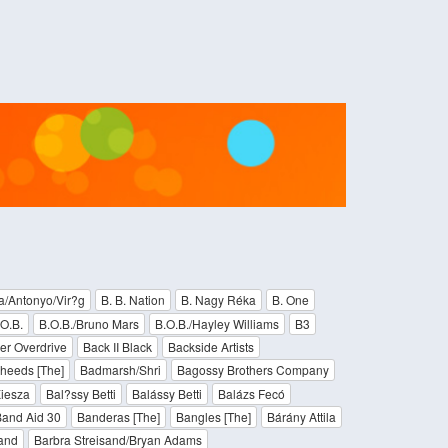
la/Antonyo/Vir?g
B. B. Nation
B. Nagy Réka
B. One
O.B.
B.O.B./Bruno Mars
B.O.B./Hayley Williams
B3
r Overdrive
Back II Black
Backside Artists
heeds [The]
Badmarsh/Shri
Bagossy Brothers Company
iesza
Bal?ssy Betti
Balássy Betti
Balázs Fecó
and Aid 30
Banderas [The]
Bangles [The]
Bárány Attila
sand
Barbra Streisand/Bryan Adams