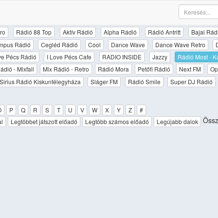
ro
Rádió 88 Top
Aktív Rádió
Alpha Rádió
Rádió Antritt
Bajai Rád
mpus Rádió
Cegléd Rádió
Cool
Dance Wave
Dance Wave Retro
ove Pécs Rádió
I Love Pécs Cafe
RADIO INSIDE
Jazzy
Rádió Most - K
ádió - Mixfall
Mix Rádió - Retro
Rádió Mora
Petőfi Rádió
Next FM
Op
Sirius Rádió Kiskunfélegyháza
Sláger FM
Rádió Smile
Super DJ Rádió
O
P
Q
R
S
T
U
V
W
X
Y
Z
#
Össz
al
Legtöbbet játszott előadó
Legtöbb számos előadó
Legújabb dalok