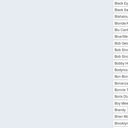
Black Ey
Black S
Blahalou
Blonde/
Blu Cant
Blue/Ste
Bob Gel
Bob Sinc
Bob Sinc
Bobby 
Bodyrox
Bon Bon
Bonanza
Bonnie T
Boris Dl
Boy Meet
Brandy
Brian Mc
Brookly