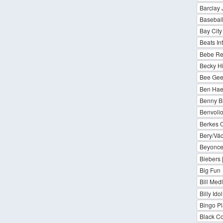
Barclay
Baseball
Bay City
Beats In
Bebe Re
Becky Hi
Bee Gee
Ben Ha
Benny B
Benvoli
Berkes 
Bery/Vác
Beyonce
Biebers 
Big Fun
Bill Med
Billy Idol
Bingo Pl
Black C