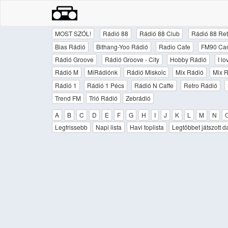
MOST SZÓL!
Rádió 88
Rádió 88 Club
Rádió 88 Ret
Bias Rádió
Bithang-Yoo Rádió
Radio Cafe
FM90 Ca
Rádió Groove
Rádió Groove - City
Hobby Rádió
I l
Rádió M
MiRádiónk
Rádió Miskolc
Mix Rádió
Mix R
Rádió 1
Rádió 1 Pécs
Rádió N Caffe
Retro Rádió
Trend FM
Trió Rádió
Zebrádió
A
B
C
D
E
F
G
H
I
J
K
L
M
N
Legfrissebb
Napi lista
Havi toplista
Legtöbbet játszott d