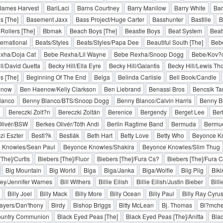
 James Harvest
BariLaci
Barns Courtney
Barry Manilow
Barry White
Bar
s [The]
Basement Jaxx
Bass Project/Huge Carter
Basshunter
Bastille
B
 Rollers [The]
Bbmak
Beach Boys [The]
Beastie Boys
Beat System
Beat
ternational
Beats/Styles
Beats/Styles/Papa Dee
Beautiful South [The]
Beb
xha/Doja Cat
Bebe Rexha/Lil Wayne
Bebe Rexha/Snoop Dogg
Bebe/Kov?c
ll/David Guetta
Becky Hill/Ella Eyre
Becky Hill/Galantis
Becky Hill/Lewis T
s [The]
Beginning Of The End
Belga
Belinda Carlisle
Bell Book/Candle
enow
Ben Haenow/Kelly Clarkson
Ben Liebrand
Benassi Bros
Bencsik T
lanco
Benny Blanco/BTS/Snoop Dogg
Benny Blanco/Calvin Harris
Benny B
o
Bereczki Zolt?n
Bereczki Zoltán
Berenice
Bergendy
Berget Lee
Ber
Olivér/BSW
Berkes Olivér/Tóth Andi
Berlin Ragtime Band
Bermuda
Bermud
zi Eszter
Besti?k
Bestiák
Beth Hart
Betty Love
Betty Who
Beyonce K
 Knowles/Sean Paul
Beyonce Knowles/Shakira
Beyonce Knowles/Slim Thug
[The]/Curtis
Biebers [The]/Fluor
Biebers [The]/Fura Cs?
Biebers [The]/Fura 
Big Mountain
Big World
Biga
Biga/Janka
Biga/Wolfie
Biig Piig
Biki
ley/Jennifer Warnes
Bill Withers
Billie Eilish
Billie Eilish/Justin Bieber
Bill
Billy Joel
Billy Mack
Billy More
Billy Ocean
Billy Paul
Billy Ray Cyru
ayers/Dan'thony
Birdy
Bishop Briggs
Bitty McLean
Bj. Thomas
Bl?mch
ountry Communion
Black Eyed Peas [The]
Black Eyed Peas [The]/Anitta
Blac