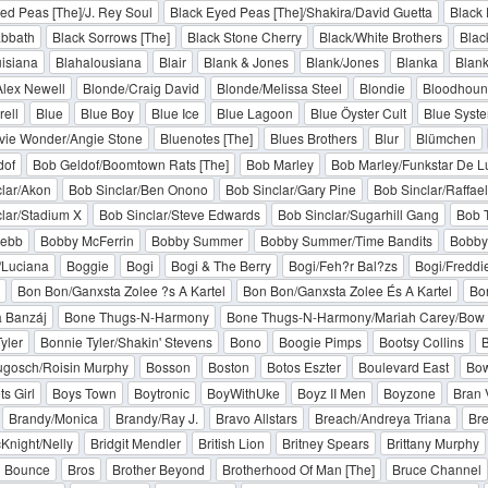
ed Peas [The]/J. Rey Soul
Black Eyed Peas [The]/Shakira/David Guetta
Black 
abbath
Black Sorrows [The]
Black Stone Cherry
Black/White Brothers
Black
isiana
Blahalousiana
Blair
Blank & Jones
Blank/Jones
Blanka
Blan
Alex Newell
Blonde/Craig David
Blonde/Melissa Steel
Blondie
Bloodhoun
rell
Blue
Blue Boy
Blue Ice
Blue Lagoon
Blue Öyster Cult
Blue Syst
vie Wonder/Angie Stone
Bluenotes [The]
Blues Brothers
Blur
Blümchen
dof
Bob Geldof/Boomtown Rats [The]
Bob Marley
Bob Marley/Funkstar De L
lar/Akon
Bob Sinclar/Ben Onono
Bob Sinclar/Gary Pine
Bob Sinclar/Raffael
lar/Stadium X
Bob Sinclar/Steve Edwards
Bob Sinclar/Sugarhill Gang
Bob T
Hebb
Bobby McFerrin
Bobby Summer
Bobby Summer/Time Bandits
Bobby
/Luciana
Boggie
Bogi
Bogi & The Berry
Bogi/Feh?r Bal?zs
Bogi/Freddi
Bon Bon/Ganxsta Zolee ?s A Kartel
Bon Bon/Ganxsta Zolee És A Kartel
Bo
 Banzáj
Bone Thugs-N-Harmony
Bone Thugs-N-Harmony/Mariah Carey/Bo
yler
Bonnie Tyler/Shakin' Stevens
Bono
Boogie Pimps
Bootsy Collins
B
ugosch/Roisin Murphy
Bosson
Boston
Botos Eszter
Boulevard East
Bow
s Girl
Boys Town
Boytronic
BoyWithUke
Boyz II Men
Boyzone
Bran 
Brandy/Monica
Brandy/Ray J.
Bravo Allstars
Breach/Andreya Triana
Br
Knight/Nelly
Bridgit Mendler
British Lion
Britney Spears
Brittany Murphy
n Bounce
Bros
Brother Beyond
Brotherhood Of Man [The]
Bruce Channel