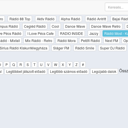
ro
Rádió 88 Top
Aktív Rádió
Alpha Rádió
Rádió Antritt
Bajai Rád
mpus Rádió
Cegléd Rádió
Cool
Dance Wave
Dance Wave Retro
ove Pécs Rádió
I Love Pécs Cafe
RADIO INSIDE
Jazzy
Rádió Most - K
ádió - Mixfall
Mix Rádió - Retro
Rádió Mora
Petőfi Rádió
Next FM
Op
Sirius Rádió Kiskunfélegyháza
Sláger FM
Rádió Smile
Super DJ Rádió
O
P
Q
R
S
T
U
V
W
X
Y
Z
#
Össz
al
Legtöbbet játszott előadó
Legtöbb számos előadó
Legújabb dalok