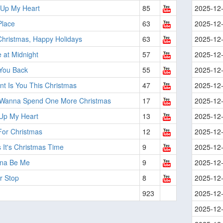
 Up My Heart
85
2025-12
Place
63
2025-12
Christmas, Happy Holidays
63
2025-12
 at Midnight
57
2025-12
 You Back
55
2025-12
ant Is You This Christmas
47
2025-12
t Wanna Spend One More Christmas
17
2025-12
 Up My Heart
13
2025-12
or Christmas
12
2025-12
 It's Christmas Time
9
2025-12
nna Be Me
9
2025-12
er Stop
8
2025-12
923
2025-12
2025-12