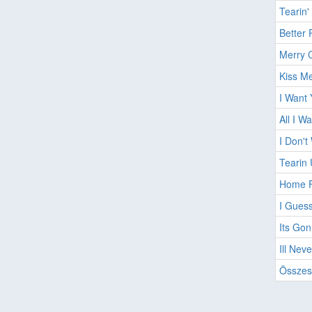
Tearin'
Better 
Merry 
Kiss Me
I Want
All I W
I Don'
Tearin
Home F
I Guess
Its Go
Ill Nev
Összes