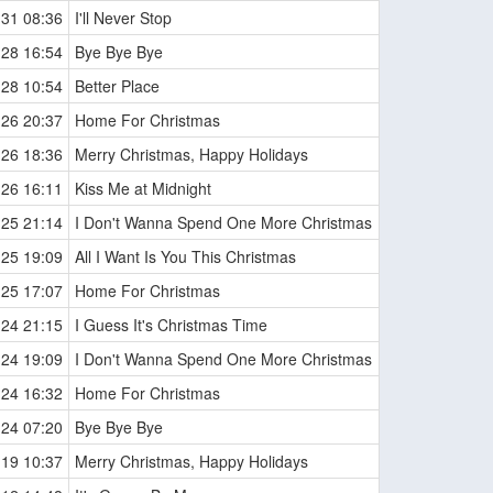
-31 08:36
I'll Never Stop
-28 16:54
Bye Bye Bye
-28 10:54
Better Place
-26 20:37
Home For Christmas
-26 18:36
Merry Christmas, Happy Holidays
-26 16:11
Kiss Me at Midnight
-25 21:14
I Don't Wanna Spend One More Christmas
-25 19:09
All I Want Is You This Christmas
-25 17:07
Home For Christmas
-24 21:15
I Guess It's Christmas Time
-24 19:09
I Don't Wanna Spend One More Christmas
-24 16:32
Home For Christmas
-24 07:20
Bye Bye Bye
-19 10:37
Merry Christmas, Happy Holidays