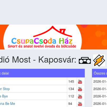
ió Most - Kaposvár:
 dalai
Összes 
145
2026-01
er Stop
134
2026-01
e Bye
112
2026-01
onna Be Me
94
2026-01