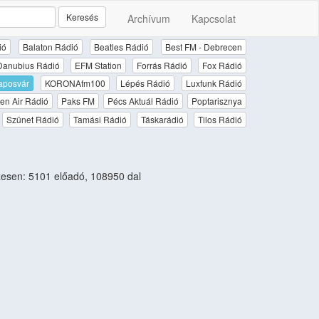
Keresés
Archívum
Kapcsolat
ió
Balaton Rádió
Beatles Rádió
Best FM - Debrecen
Danubius Rádió
EFM Station
Forrás Rádió
Fox Rádió
aposvár
KORONAfm100
Lépés Rádió
Luxfunk Rádió
en Air Rádió
Paks FM
Pécs Aktuál Rádió
Poptarisznya
Szünet Rádió
Tamási Rádió
Táskarádió
Tilos Rádió
esen: 5101 előadó, 108950 dal