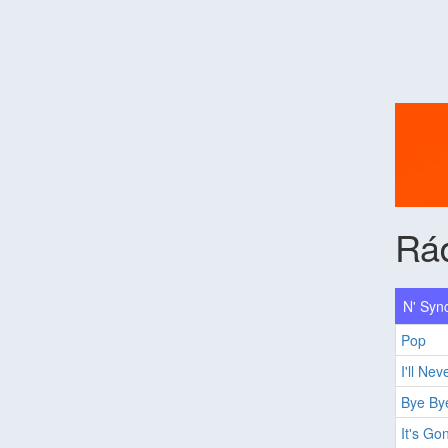
Rád
N' Sync
Pop
I'll Nev
Bye By
It's G