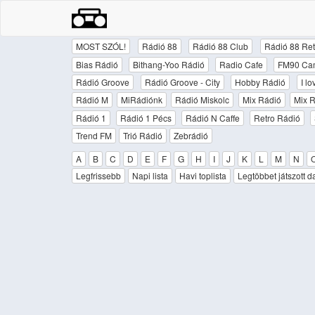
MOST SZÓL!
Rádió 88
Rádió 88 Club
Rádió 88 Ret
Bias Rádió
Bithang-Yoo Rádió
Radio Cafe
FM90 Ca
Rádió Groove
Rádió Groove - City
Hobby Rádió
I l
Rádió M
MiRádiónk
Rádió Miskolc
Mix Rádió
Mix R
Rádió 1
Rádió 1 Pécs
Rádió N Caffe
Retro Rádió
Trend FM
Trió Rádió
Zebrádió
A
B
C
D
E
F
G
H
I
J
K
L
M
N
Legfrissebb
Napi lista
Havi toplista
Legtöbbet játszott d