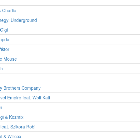
& Charlie
egyi Underground
Gigi
apda
iktor
e Mouse
ah
y Brothers Company
el Empire feat. Wolf Kati
n
egi & Kozmix
feat. Szikora Robi
 & Willcox