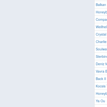
Balkan 
Honeyb
Compac
Wellhel
Crystal
Charlie
Soulwa
Sterbin
Deniz f
Vavra 
Back II
Kocsis 
Honeyb
Ya Ou