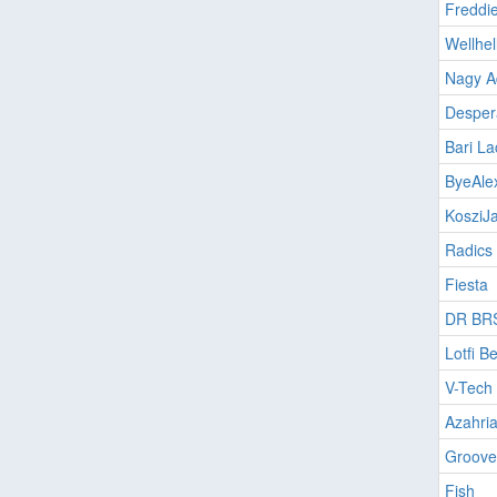
Freddi
Wellhel
Nagy A
Desper
Bari La
ByeAle
KosziJ
Radics 
Fiesta
DR BRS
Lotfi B
V-Tech
Azahri
Groove
Fish