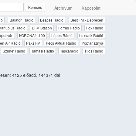
Keresés
Archívum
Kapcsolat
ió
Balaton Rádió
Beatles Rádió
Best FM - Debrecen
Danubius Rádió
EFM Station
Forrás Rádió
Fox Rádió
aposvár
KORONAfm100
Lépés Rádió
Luxfunk Rádió
en Air Rádió
Paks FM
Pécs Aktuál Rádió
Poptarisznya
Szünet Rádió
Tamási Rádió
Táskarádió
Tilos Rádió
esen: 4125 előadó, 144371 dal