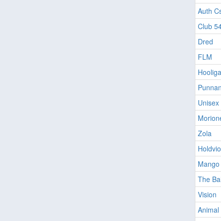
Auth Cs
Club 5
Dred
FLM
Hooliga
Punnan
Unisex
Morion
Zola
Holdvio
Mango B
The Bal
Vision
Animal 