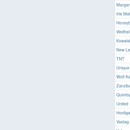
Margare
Irie Maf
Honeyb
Wellhel
Kowals
New Le
TNT
Unique
Wolf Ka
Zanzib
Quimb
United
Hoolig
Vastag