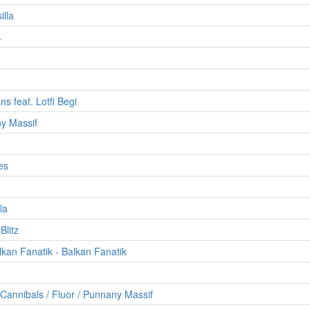
illa
4
ns feat. Lotfi Begi
y Massif
es
la
litz
kan Fanatik - Balkan Fanatik
Cannibals / Fluor / Punnany Massif