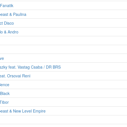
Fanatik
east & Paulina
t Disco
lo & Andro
ve
szky feat. Vastag Csaba / DR BRS
eat. Orsovai Reni
Bence
 Black
Tibor
east & New Level Empire