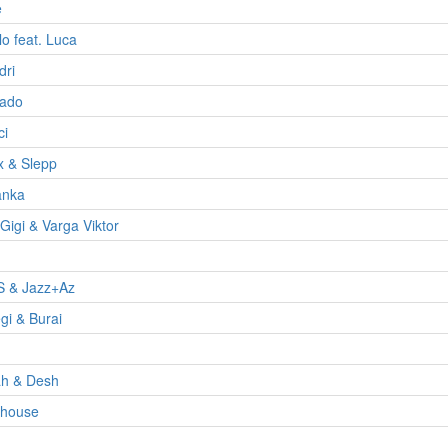
e
lo feat. Luca
dri
ado
ci
x & Slepp
anka
Gigi & Varga Viktor
 & Jazz+Az
egi & Burai
ah & Desh
house