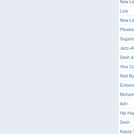
New Lev
Lola
New Lev
Pilvake
Sugarlo
Jazz+A
Desh &
Viva Co
Red Bul
Ember
Moham
Adri
Hip Ho
Desh
Kasza 