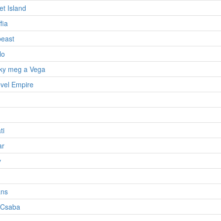
t Island
fia
east
lo
ky meg a Vega
vel Empire
ti
ar
y
ans
 Csaba