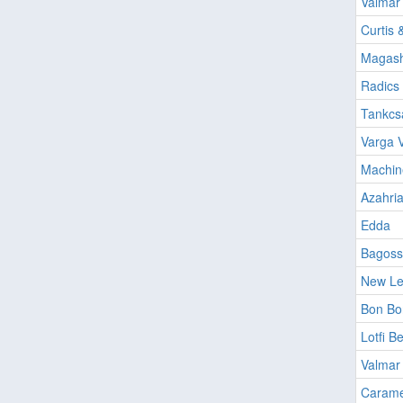
Valmar
Curtis 
Magash
Radics 
Tankcs
Varga V
Machin
Azahri
Edda
Bagoss
New Lev
Bon Bo
Lotfi B
Valmar 
Caramel