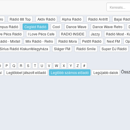
ro
Rádió 88 Top
Aktív Rádió
Alpha Rádió
Rádió Antritt
Bajai Rád
mpus Rádió
Cegléd Rádió
Cool
Dance Wave
Dance Wave Retro
ove Pécs Rádió
I Love Pécs Cafe
RADIO INSIDE
Jazzy
Rádió Most - K
ádió - Mixfall
Mix Rádió - Retro
Rádió Mora
Petőfi Rádió
Next FM
Op
Sirius Rádió Kiskunfélegyháza
Sláger FM
Rádió Smile
Super DJ Rádió
O
P
Q
R
S
T
U
V
W
X
Y
Z
#
Össz
al
Legtöbbet játszott előadó
Legtöbb számos előadó
Legújabb dalok