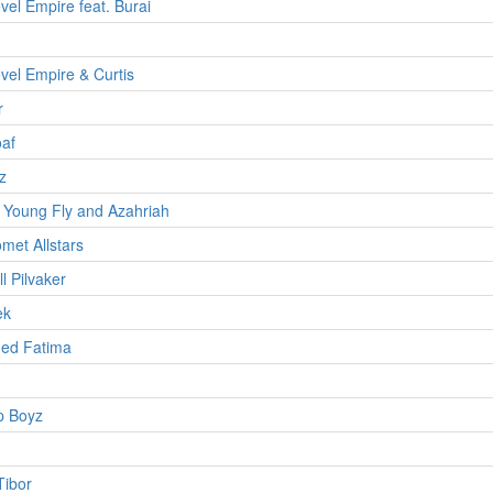
el Empire feat. Burai
el Empire & Curtis
r
af
z
 Young Fly and Azahriah
met Allstars
l Pilvaker
ek
ed Fatima
p Boyz
Tibor