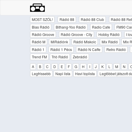
MOST SZÓL!
Rádió 88
Rádió 88 Club
Rádió 88 Ret
Bias Rádió
Bithang-Yoo Rádió
Radio Cafe
FM90 Ca
Rádió Groove
Rádió Groove - City
Hobby Rádió
I l
Rádió M
MiRádiónk
Rádió Miskolc
Mix Rádió
Mix R
Rádió 1
Rádió 1 Pécs
Rádió N Caffe
Retro Rádió
Trend FM
Trió Rádió
Zebrádió
A
B
C
D
E
F
G
H
I
J
K
L
M
N
Legfrissebb
Napi lista
Havi toplista
Legtöbbet játszott d