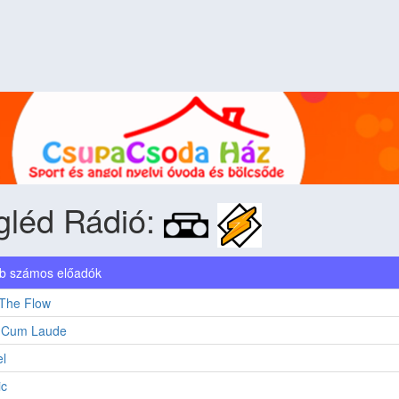
gléd Rádió:
b számos előadók
 The Flow
 Cum Laude
l
ic