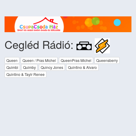
Cegléd Rádió:
Queen
Queen / Pras Michel
QueenPras Michel
Queensberry
Quimbi
Quimby
Quincy Jones
Quintino & Alvaro
Quintino & Taylr Renee